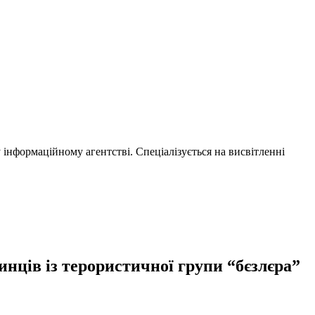
нформаційному агентстві. Спеціалізується на висвітленні
нців із терористичної групи “бєзлєра”