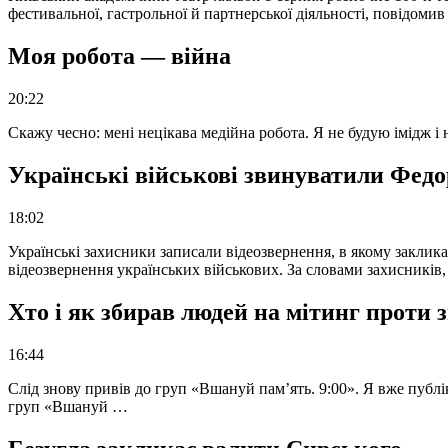
фестивальної, гастрольної й партнерської діяльності, повідоми
Моя робота — війна
20:22
Скажу чесно: мені нецікава медійна робота. Я не будую імідж і
Українські військові звинуватили Федор
18:02
Українські захисники записали відеозвернення, в якому закликал
відеозвернення українських військових. За словами захисників
Хто і як збирав людей на мітинг проти
16:44
Слід знову привів до груп «Вшануй пам’ять. 9:00». Я вже публі
груп «Вшануй …