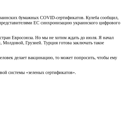
украинских бумажных COVID-сертификатов. Кулеба сообщил,
 представителями ЕС синхронизацию украинского цифрового
тран Евросоюза. Но мы не хотим ждать до июля. Я начал
 Молдовой, Грузией. Турция готова заключать такое
еловек делает вакцинацию, то может попросить, чтобы ему
вой системы «зеленых сертификатов».