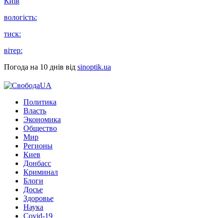
Київ
вологість:
тиск:
вітер:
Погода на 10 днів від
sinoptik.ua
Политика
Власть
Экономика
Общество
Мир
Регионы
Киев
Донбасс
Криминал
Блоги
Досье
Здоровье
Наука
Covid-19