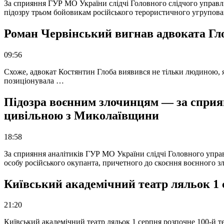
За сприяння ГУР МО України слідчі Головного слідчого управл
підозру трьом бойовикам російського терористичного угрупова
Роман Червінський вигнав адвоката Глоб
09:56
Схоже, адвокат Костянтин Глоба виявився не тільки людиною, як
позиціонувала …
Підозра воєнним злочинцям — за сприян
цивільною з Миколаївщини
18:58
За сприяння аналітиків ГУР МО України слідчі Головного упра
особу російського окупанта, причетного до скоєння воєнного з
Київський академічний театр ляльок 1 
21:20
Київський академічний театр ляльок 1 серпня розпочне 100-й те