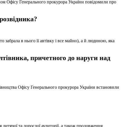
твом Офісу Генерального прокурора України повідомили про
 розвідника?
забрала в нього її автівку і все майно), а й людиною, яка
тівника, причетного до наруги над
ерівництва Офісу Генерального прокурора України встановили
 дитячої та дорослої аудиторії, а також продовження