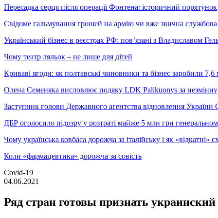
Пересадка серця після операції Фонтена: історичний порятунок
Свідоме гальмування грошей на армію чи вже звична службова 
Український бізнес в реєстрах РФ: пов’язані з Владиславом Г
Чому театр ляльок – не лише для дітей
Криваві ягоди: як полтавські чиновники та бізнес заробили 7,6 
Олена Семеняка висловлює подяку LDK Palikuonys за незмінну
Заступник голови Державного агентства відновлення України С
ДБР оголосило підозру у розтраті майже 5 млн грн генеральн
Чому українська ковбаса дорожча за італійську і як «відкатні»
Коли «фармацевтика» дорожча за совість
Covid-19
04.06.2021
Ряд стран готовы признать украинский