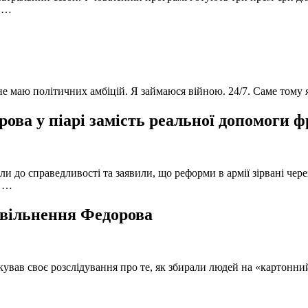
в …
 не маю політичних амбіцій. Я займаюся війною. 24/7. Саме тому
ова у піарі замість реальної допомоги 
и до справедливості та заявили, що реформи в армії зірвані чере
, …
 звільнення Федорова
кував своє розслідування про те, як збирали людей на «картонни