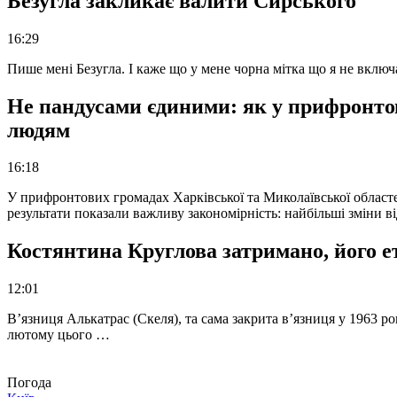
Безугла закликає валити Сирського
16:29
Пише мені Безугла. І каже що у мене чорна мітка що я не вкл
Не пандусами єдиними: як у прифронто
людям
16:18
У прифронтових громадах Харківської та Миколаївської областе
результати показали важливу закономірність: найбільші зміни в
Костянтина Круглова затримано, його е
12:01
В’язниця Алькатрас (Скеля), та сама закрита в’язниця у 1963 р
лютому цього …
Погода