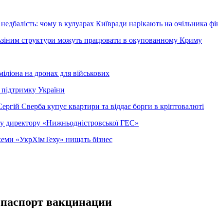
недбалість: чому в кулуарах Київради нарікають на очільника фі
ельзіним структури можуть працювати в окупованному Криму
міліона на дронах для військових
 підтримку України
ергій Сверба купує квартири та віддає борги в кріптовалюті
ому директору «Нижньодністровської ГЕС»
 схеми «УкрХімТеху» нищать бізнес
 паспорт вакцинации