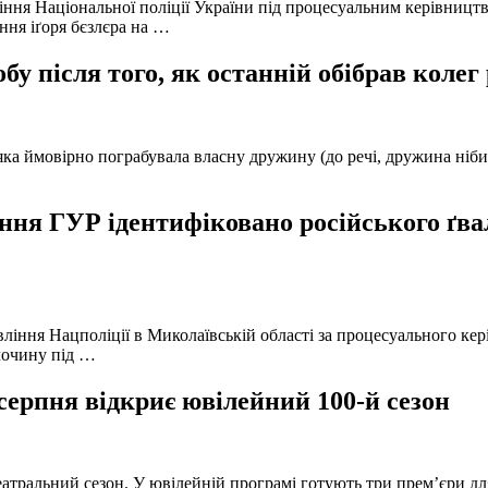
іння Національної поліції України під процесуальним керівниц
ння іґоря бєзлєра на …
у після того, як останній обібрав колег
а ймовірно пограбувала власну дружину (до речі, дружина нібито 
ня ГУР ідентифіковано російського ґвал
вління Нацполіції в Миколаївській області за процесуального к
лочину під …
серпня відкриє ювілейний 100-й сезон
атральний сезон. У ювілейній програмі готують три прем’єри для