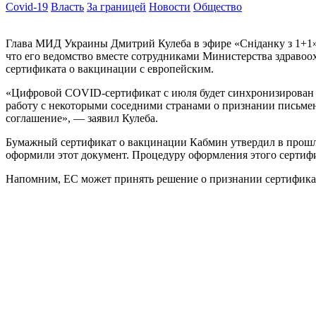
Covid-19
Власть
За границей
Новости
Общество
Глава МИД Украины Дмитрий Кулеба в эфире «Сніданку з 1+1»
что его ведомство вместе сотрудниками Министерства здраво
сертификата о вакцинации с европейским.
«Цифровой COVID-сертификат с июля будет синхронизирован с 
работу с некоторыми соседними странами о признании письмен
соглашение», — заявил Кулеба.
Бумажный сертификат о вакцинации Кабмин утвердил в прошло
оформили этот документ. Процедуру оформления этого сертиф
Напомним, ЕС может принять решение о признании сертификат