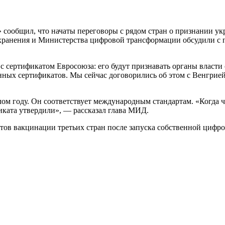
 сообщил, что начаты переговоры с рядом стран о признании 
охранения и Министерства цифровой трансформации обсудили с
сертификатом Евросоюза: его будут признавать органы власти с
ных сертификатов. Мы сейчас договорились об этом с Венгрией,
м году. Он соответствует международным стандартам. «Когда ч
иката утвердили», — рассказал глава МИД.
ов вакцинации третьих стран после запуска собственной цифро