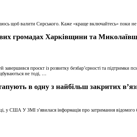
ючаюсь щоб валити Сирського. Каже «краще включайтесь» поки не
вих громадах Харківщини та Миколаївщи
й завершився проєкт із розвитку безбар’єрності та підтримки пс
ідбуваються не тоді, …
тапують в одну з найбільш закритих в’яз
оці, у США У ЗМІ з’явилася інформація про затримання відомого б