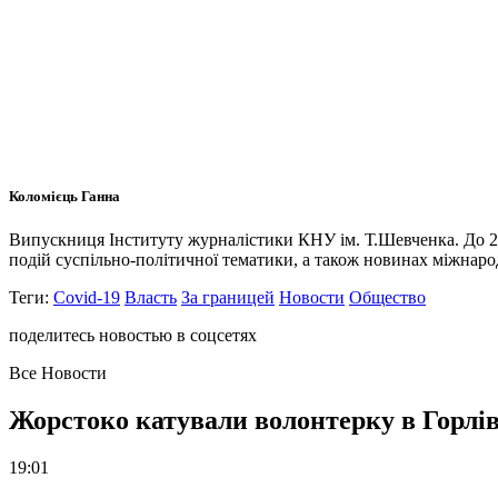
Коломієць Ганна
Випускниця Інституту журналістики КНУ ім. Т.Шевченка. До 20
подій суспільно-політичної тематики, а також новинах міжнарод
Теги:
Covid-19
Власть
За границей
Новости
Общество
поделитесь новостью в соцсетях
Все Новости
Жорстоко катували волонтерку в Горлів
19:01