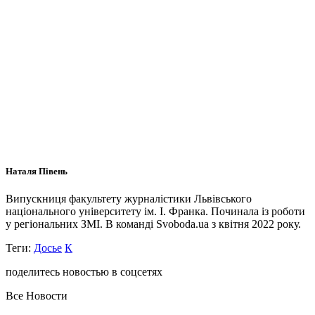
Наталя Півень
Випускниця факультету журналістики Львівського
національного університету ім. І. Франка. Починала із роботи
у регіональних ЗМІ. В команді Svoboda.ua з квітня 2022 року.
Теги:
Досье
К
поделитесь новостью в соцсетях
Все Новости