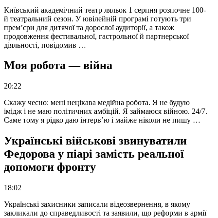
Київський академічний театр ляльок 1 серпня розпочне 100-
й театральний сезон. У ювілейній програмі готують три
прем’єри для дитячої та дорослої аудиторії, а також
продовження фестивальної, гастрольної й партнерської
діяльності, повідомив …
Моя робота — війна
20:22
Скажу чесно: мені нецікава медійна робота. Я не будую
імідж і не маю політичних амбіцій. Я займаюся війною. 24/7.
Саме тому я рідко даю інтерв’ю і майже ніколи не пишу …
Українські військові звинуватили
Федорова у піарі замість реальної
допомоги фронту
18:02
Українські захисники записали відеозвернення, в якому
закликали до справедливості та заявили, що реформи в армії