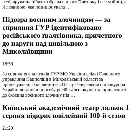
речі, дружина нібито забрала в нього її автівку і все майно), а
й людиною, яка позиціонувала …
Підозра воєнним злочинцям — за
сприяння ГУР ідентифіковано
російського ґвалтівника, причетного
до наруги над цивільною з
Миколаївщини
18:58
За сприяння аналітиків ГУР МО України слідчі Головного
управління Нацполіції в Миколаївській області за
процесуального керівництва Офісу Генерального прокурора
України встановили особу російського окупанта, причетного
до скоєння воєнного злочину під …
Київський академічний театр ляльок 1
серпня відкриє ювілейний 100-й сезон
21:20