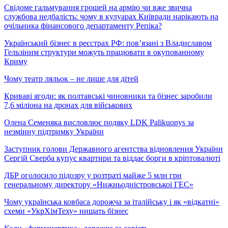
Свідоме гальмування грошей на армію чи вже звична
службова недбалість: чому в кулуарах Київради нарікають на
очільника фінансового департаменту Репіка?
Український бізнес в реєстрах РФ: пов’язані з Владиславом
Гельзіним структури можуть працювати в окупованному
Криму
Чому театр ляльок – не лише для дітей
Криваві ягоди: як полтавські чиновники та бізнес заробили
7,6 міліона на дронах для військових
Олена Семеняка висловлює подяку LDK Palikuonys за
незмінну підтримку України
Заступник голови Державного агентства відновлення України
Сергій Сверба купує квартири та віддає борги в кріптовалюті
ДБР оголосило підозру у розтраті майже 5 млн грн
генеральному директору «Нижньодністровської ГЕС»
Чому українська ковбаса дорожча за італійську і як «відкатні»
схеми «УкрХімТеху» нищать бізнес