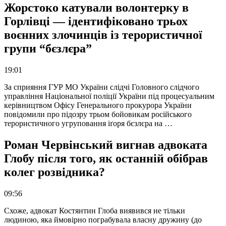
Жорстоко катували волонтерку в
Горлівці — ідентифіковано трьох
воєнних злочинців із терористичної
групи “бєзлєра”
19:01
За сприяння ГУР МО України слідчі Головного слідчого
управління Національної поліції України під процесуальним
керівництвом Офісу Генерального прокурора України
повідомили про підозру трьом бойовикам російського
терористичного угруповання іґоря бєзлєра на …
Роман Червінський вигнав адвоката
Глобу після того, як останній обібрав
колег розвідника?
09:56
Схоже, адвокат Костянтин Глоба виявився не тільки
людиною, яка ймовірно пограбувала власну дружину (до