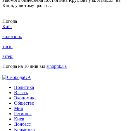
відомого бізнесмена Костянтина Круглова у м. Лімасол, на
Кіпрі, у лютому цього …
Погода
Київ
вологість:
тиск:
вітер:
Погода на 10 днів від
sinoptik.ua
Политика
Власть
Экономика
Общество
Мир
Регионы
Киев
Донбасс
Криминал