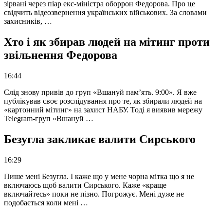
зірвані через піар екс-міністра оборрон Федорова. Про це
свідчить відеозвернення українських військових. За словами
захисників, …
Хто і як збирав людей на мітинг проти
звільнення Федорова
16:44
Слід знову привів до груп «Вшануй пам’ять. 9:00». Я вже
публікував своє розслідування про те, як збирали людей на
«картонний мітинг» на захист НАБУ. Тоді я виявив мережу
Telegram-груп «Вшануй …
Безугла закликає валити Сирського
16:29
Пише мені Безугла. І каже що у мене чорна мітка що я не
включаюсь щоб валити Сирського. Каже «краще
включайтесь» поки не пізно. Погрожує. Мені дуже не
подобається коли мені …