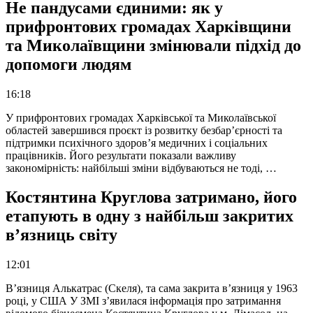
Не пандусами єдиними: як у
прифронтових громадах Харківщини
та Миколаївщини змінювали підхід до
допомоги людям
16:18
У прифронтових громадах Харківської та Миколаївської
областей завершився проєкт із розвитку безбар’єрності та
підтримки психічного здоров’я медичних і соціальних
працівників. Його результати показали важливу
закономірність: найбільші зміни відбуваються не тоді, …
Костянтина Круглова затримано, його
етапують в одну з найбільш закритих
в’язниць світу
12:01
В’язниця Алькатрас (Скеля), та сама закрита в’язниця у 1963
році, у США У ЗМІ з’явилася інформація про затримання