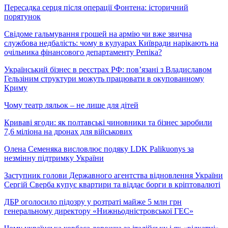
Пересадка серця після операції Фонтена: історичний
порятунок
Свідоме гальмування грошей на армію чи вже звична
службова недбалість: чому в кулуарах Київради нарікають на
очільника фінансового департаменту Репіка?
Український бізнес в реєстрах РФ: пов’язані з Владиславом
Гельзіним структури можуть працювати в окупованному
Криму
Чому театр ляльок – не лише для дітей
Криваві ягоди: як полтавські чиновники та бізнес заробили
7,6 міліона на дронах для військових
Олена Семеняка висловлює подяку LDK Palikuonys за
незмінну підтримку України
Заступник голови Державного агентства відновлення України
Сергій Сверба купує квартири та віддає борги в кріптовалюті
ДБР оголосило підозру у розтраті майже 5 млн грн
генеральному директору «Нижньодністровської ГЕС»