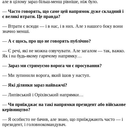
але в цілому зараз більш-менш рівніше, ніж було.
—
Часто говорять, що саме цей напрямок дуже складний і
є великі втрати. Це правда?
— Втрати є всюди — і в нас, і в них. Але з нашого боку вони
значно менші.
—
А є щось, про що не говорять публічно?
— Є речі, які не можна озвучувати. Але загалом — так, важко.
Як і на будь-якому гарячому напрямку…
—
Зараз ми стримуємо ворога чи є просування?
— Ми зупинили ворога, який ішов у наступ.
—
Які ділянки зараз найважчі?
— Липівський і Оріхівський напрямки…
—
Чи приїжджає на такі напрямки президент або військове
керівництво?
— Я особисто не бачив, але знаю, що приїжджають часто — і
президент, і головнокомандувач.