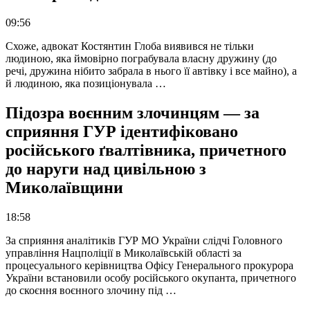
09:56
Схоже, адвокат Костянтин Глоба виявився не тільки
людиною, яка ймовірно пограбувала власну дружину (до
речі, дружина нібито забрала в нього її автівку і все майно), а
й людиною, яка позиціонувала …
Підозра воєнним злочинцям — за
сприяння ГУР ідентифіковано
російського ґвалтівника, причетного
до наруги над цивільною з
Миколаївщини
18:58
За сприяння аналітиків ГУР МО України слідчі Головного
управління Нацполіції в Миколаївській області за
процесуального керівництва Офісу Генерального прокурора
України встановили особу російського окупанта, причетного
до скоєння воєнного злочину під …