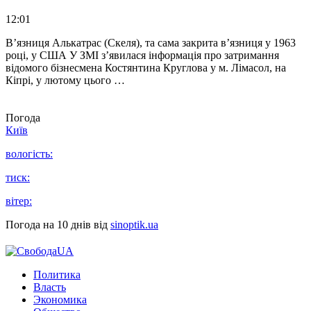
12:01
В’язниця Алькатрас (Скеля), та сама закрита в’язниця у 1963
році, у США У ЗМІ з’явилася інформація про затримання
відомого бізнесмена Костянтина Круглова у м. Лімасол, на
Кіпрі, у лютому цього …
Погода
Київ
вологість:
тиск:
вітер:
Погода на 10 днів від
sinoptik.ua
Политика
Власть
Экономика