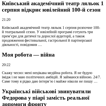
Київський академічний театр ляльок 1
серпня відкриє ювілейний 100-й сезон
21:20
Київський академічний театр ляльок 1 серпня розпочне 100-
й театральний сезон. У ювілейній програмі готують три
прем’єри для дитячої та дорослої аудиторії, а також
продовження фестивальної, гастрольної й партнерської
діяльності, повідомив …
Моя робота — війна
20:22
Скажу чесно: мені нецікава медійна робота. Я не будую
імідж і не маю політичних амбіцій. Я займаюся війною. 24/7.
Саме тому я рідко даю інтерв’ю і майже ніколи не пишу …
Українські військові звинуватили
Федорова у піарі замість реальної
допомоги фронту