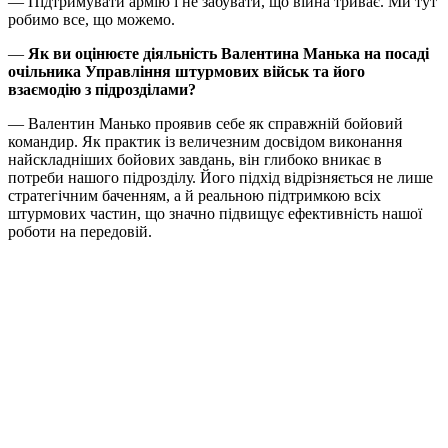
— Підтримувати армію і не забувати, що війна триває. Ми тут
робимо все, що можемо.
—
Як ви оцінюєте діяльність Валентина Манька на посаді
очільника Управління штурмових військ та його
взаємодію з підрозділами?
— Валентин Манько проявив себе як справжній бойовий
командир. Як практик із величезним досвідом виконання
найскладніших бойових завдань, він глибоко вникає в
потреби нашого підрозділу. Його підхід відрізняється не лише
стратегічним баченням, а й реальною підтримкою всіх
штурмових частин, що значно підвищує ефективність нашої
роботи на передовій.