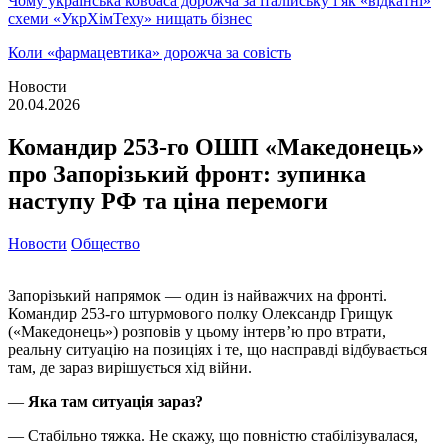
Чому українська ковбаса дорожча за італійську і як «відкатні»
схеми «УкрХімТеху» нищать бізнес
Коли «фармацевтика» дорожча за совість
Новости
20.04.2026
Командир 253-го ОШП «Македонець»
про Запорізький фронт: зупинка
наступу РФ та ціна перемоги
Новости
Общество
Запорізький напрямок — один із найважчих на фронті.
Командир 253-го штурмового полку Олександр Грищук
(«Македонець») розповів у цьому інтерв’ю про втрати,
реальну ситуацію на позиціях і те, що насправді відбувається
там, де зараз вирішується хід війни.
—
Яка там ситуація зараз?
— Стабільно тяжка. Не скажу, що повністю стабілізувалася,