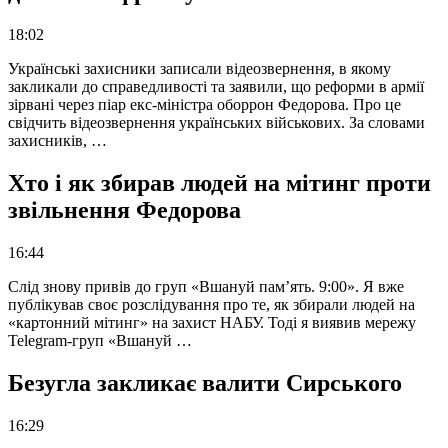
18:02
Українські захисники записали відеозвернення, в якому
закликали до справедливості та заявили, що реформи в армії
зірвані через піар екс-міністра оборрон Федорова. Про це
свідчить відеозвернення українських військових. За словами
захисників, …
Хто і як збирав людей на мітинг проти
звільнення Федорова
16:44
Слід знову привів до груп «Вшануй пам’ять. 9:00». Я вже
публікував своє розслідування про те, як збирали людей на
«картонний мітинг» на захист НАБУ. Тоді я виявив мережу
Telegram-груп «Вшануй …
Безугла закликає валити Сирського
16:29