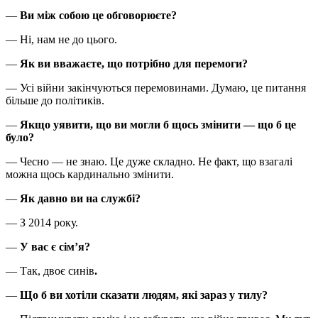
—
Ви між собою це обговорюєте?
— Ні, нам не до цього.
—
Як ви вважаєте, що потрібно для перемоги?
— Усі війни закінчуються перемовинами. Думаю, це питання
більше до політиків.
—
Якщо уявити, що ви могли б щось змінити — що б це
було?
— Чесно — не знаю. Це дуже складно. Не факт, що взагалі
можна щось кардинально змінити.
—
Як давно ви на службі?
— З 2014 року.
—
У вас є сім’я?
— Так, двоє синів
.
—
Що б ви хотіли сказати людям, які зараз у тилу?