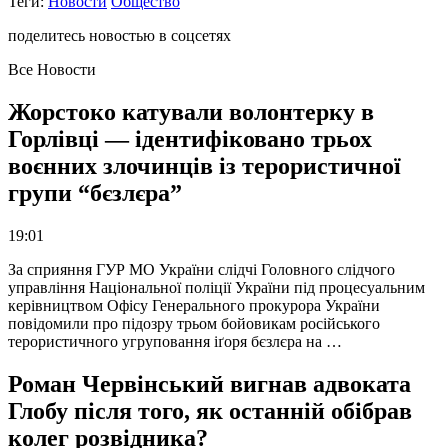
Теги:
Новости
Общество
поделитесь новостью в соцсетях
Все Новости
Жорстоко катували волонтерку в
Горлівці — ідентифіковано трьох
воєнних злочинців із терористичної
групи “бєзлєра”
19:01
За сприяння ГУР МО України слідчі Головного слідчого
управління Національної поліції України під процесуальним
керівництвом Офісу Генерального прокурора України
повідомили про підозру трьом бойовикам російського
терористичного угруповання іґоря бєзлєра на …
Роман Червінський вигнав адвоката
Глобу після того, як останній обібрав
колег розвідника?