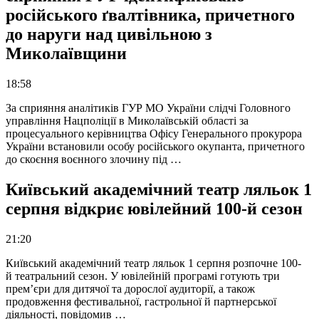
російського ґвалтівника, причетного
до наруги над цивільною з
Миколаївщини
18:58
За сприяння аналітиків ГУР МО України слідчі Головного
управління Нацполіції в Миколаївській області за
процесуального керівництва Офісу Генерального прокурора
України встановили особу російського окупанта, причетного
до скоєння воєнного злочину під …
Київський академічний театр ляльок 1
серпня відкриє ювілейний 100-й сезон
21:20
Київський академічний театр ляльок 1 серпня розпочне 100-
й театральний сезон. У ювілейній програмі готують три
прем’єри для дитячої та дорослої аудиторії, а також
продовження фестивальної, гастрольної й партнерської
діяльності, повідомив …