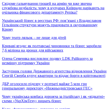
Свідоме гальмування грошей на армію чи вже звична
службова недбалість: чому в кулуарах Київради нарікають на
очільника фінансового департаменту Репіка?
Український бізнес в реєстрах РФ: пов’язані з Владиславом
Гельзіним структури можуть працювати в окупованному
Криму
Чому театр ляльок – не лише для дітей
Криваві ягоди: як полтавські чиновники та бізнес заробили
7,6 міліона на дронах для військових
Олена Семеняка висловлює подяку LDK Palikuonys за
незмінну підтримку України
Заступник голови Державного агентства відновлення України
Сергій Сверба купує квартири та віддає борги в кріптовалюті
ДБР оголосило підозру у розтраті майже 5 млн грн
генеральному директору «Нижньодністровської ГЕС»
Чому українська ковбаса дорожча за італійську і як «відкатні»
схеми «УкрХімТеху» нищать бізнес