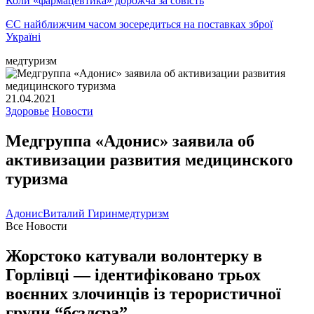
Коли «фармацевтика» дорожча за совість
ЄС найближчим часом зосередиться на поставках зброї
Україні
медтуризм
21.04.2021
Здоровье
Новости
Медгруппа «Адонис» заявила об
активизации развития медицинского
туризма
Адонис
Виталий Гирин
медтуризм
Все Новости
Жорстоко катували волонтерку в
Горлівці — ідентифіковано трьох
воєнних злочинців із терористичної
групи “бєзлєра”