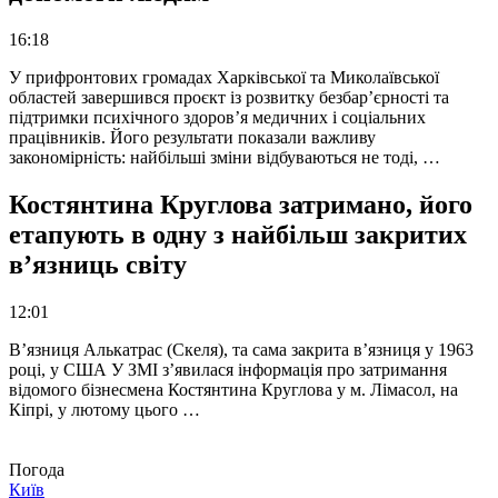
16:18
У прифронтових громадах Харківської та Миколаївської
областей завершився проєкт із розвитку безбар’єрності та
підтримки психічного здоров’я медичних і соціальних
працівників. Його результати показали важливу
закономірність: найбільші зміни відбуваються не тоді, …
Костянтина Круглова затримано, його
етапують в одну з найбільш закритих
в’язниць світу
12:01
В’язниця Алькатрас (Скеля), та сама закрита в’язниця у 1963
році, у США У ЗМІ з’явилася інформація про затримання
відомого бізнесмена Костянтина Круглова у м. Лімасол, на
Кіпрі, у лютому цього …
Погода
Київ