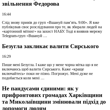
звільнення Федорова
16:44
Слід знову привів до груп «Вшануй пам’ять. 9:00». Я вже
публікував своє розслідування про те, як збирали людей на
«картонний мітинг» на захист НАБУ. Тоді я виявив мережу
Telegram-груп «Вшануй …
Безугла закликає валити Сирського
16:29
Пише мені Безугла. І каже що у мене чорна мітка що я не
включаюсь щоб валити Сирського. Каже «краще
включайтесь» поки не пізно. Погрожує. Мені дуже не
подобається коли мені …
Не пандусами єдиними: як у
прифронтових громадах Харківщини
та Миколаївщини змінювали підхід до
допомоги людям