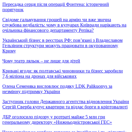
Пересадка серця після операції Фонтена: історичний
порятунок
Свідоме гальмування грошей на армію чи вже звична
службова недбалість: чому в кулуарах Київради нарікають на
очільника фінансового департаменту Репіка?
Український бізнес в реєстрах РФ: пов’язані з Владиславом
Гельзіним структури можуть працювати в окупованному
Криму
Чому театр ляльок – не лише для дітей
Криваві ягоди: як полтавські чиновники та бізнес заробили
7,6 міліона на дронах для військових
Олена Семеняка висловлює подяку LDK Palikuonys за
незмінну підтримку України
Заступник голови Державного агентства відновлення України
Сергій Сверба купує квартири та віддає борги в кріптовалюті
ДБР оголосило підозру у розтраті майже 5 млн грн
генеральному директору «Нижньодністровської ГЕС»