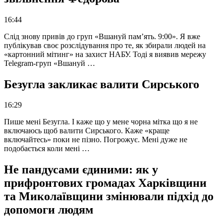
16:44
Слід знову привів до груп «Вшануй пам’ять. 9:00». Я вже
публікував своє розслідування про те, як збирали людей на
«картонний мітинг» на захист НАБУ. Тоді я виявив мережу
Telegram-груп «Вшануй …
Безугла закликає валити Сирського
16:29
Пише мені Безугла. І каже що у мене чорна мітка що я не
включаюсь щоб валити Сирського. Каже «краще
включайтесь» поки не пізно. Погрожує. Мені дуже не
подобається коли мені …
Не пандусами єдиними: як у
прифронтових громадах Харківщини
та Миколаївщини змінювали підхід до
допомоги людям