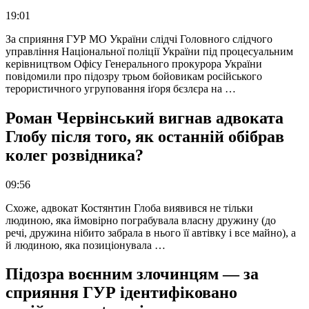
19:01
За сприяння ГУР МО України слідчі Головного слідчого
управління Національної поліції України під процесуальним
керівництвом Офісу Генерального прокурора України
повідомили про підозру трьом бойовикам російського
терористичного угруповання іґоря бєзлєра на …
Роман Червінський вигнав адвоката
Глобу після того, як останній обібрав
колег розвідника?
09:56
Схоже, адвокат Костянтин Глоба виявився не тільки
людиною, яка ймовірно пограбувала власну дружину (до
речі, дружина нібито забрала в нього її автівку і все майно), а
й людиною, яка позиціонувала …
Підозра воєнним злочинцям — за
сприяння ГУР ідентифіковано