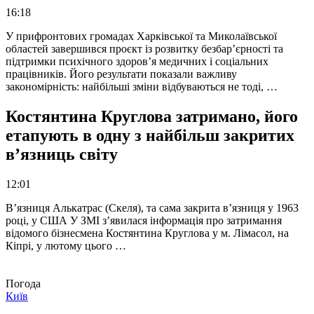
16:18
У прифронтових громадах Харківської та Миколаївської
областей завершився проєкт із розвитку безбар’єрності та
підтримки психічного здоров’я медичних і соціальних
працівників. Його результати показали важливу
закономірність: найбільші зміни відбуваються не тоді, …
Костянтина Круглова затримано, його
етапують в одну з найбільш закритих
в’язниць світу
12:01
В’язниця Алькатрас (Скеля), та сама закрита в’язниця у 1963
році, у США У ЗМІ з’явилася інформація про затримання
відомого бізнесмена Костянтина Круглова у м. Лімасол, на
Кіпрі, у лютому цього …
Погода
Київ