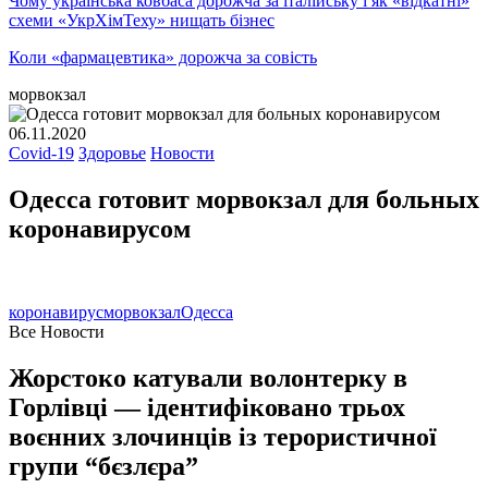
Чому українська ковбаса дорожча за італійську і як «відкатні»
схеми «УкрХімТеху» нищать бізнес
Коли «фармацевтика» дорожча за совість
морвокзал
06.11.2020
Covid-19
Здоровье
Новости
Одесса готовит морвокзал для больных
коронавирусом
коронавирус
морвокзал
Одесса
Все Новости
Жорстоко катували волонтерку в
Горлівці — ідентифіковано трьох
воєнних злочинців із терористичної
групи “бєзлєра”