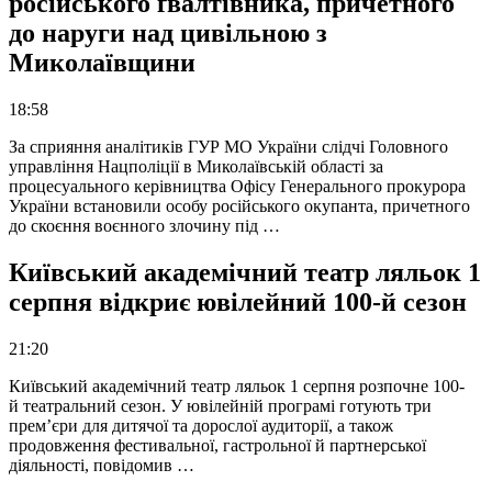
російського ґвалтівника, причетного
до наруги над цивільною з
Миколаївщини
18:58
За сприяння аналітиків ГУР МО України слідчі Головного
управління Нацполіції в Миколаївській області за
процесуального керівництва Офісу Генерального прокурора
України встановили особу російського окупанта, причетного
до скоєння воєнного злочину під …
Київський академічний театр ляльок 1
серпня відкриє ювілейний 100-й сезон
21:20
Київський академічний театр ляльок 1 серпня розпочне 100-
й театральний сезон. У ювілейній програмі готують три
прем’єри для дитячої та дорослої аудиторії, а також
продовження фестивальної, гастрольної й партнерської
діяльності, повідомив …