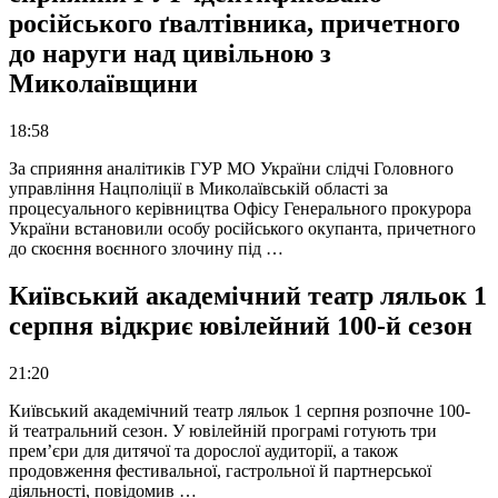
російського ґвалтівника, причетного
до наруги над цивільною з
Миколаївщини
18:58
За сприяння аналітиків ГУР МО України слідчі Головного
управління Нацполіції в Миколаївській області за
процесуального керівництва Офісу Генерального прокурора
України встановили особу російського окупанта, причетного
до скоєння воєнного злочину під …
Київський академічний театр ляльок 1
серпня відкриє ювілейний 100-й сезон
21:20
Київський академічний театр ляльок 1 серпня розпочне 100-
й театральний сезон. У ювілейній програмі готують три
прем’єри для дитячої та дорослої аудиторії, а також
продовження фестивальної, гастрольної й партнерської
діяльності, повідомив …