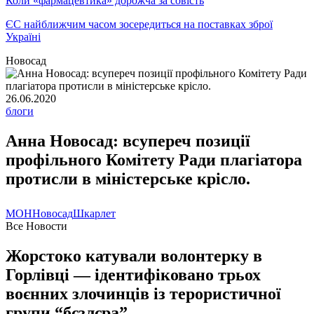
Коли «фармацевтика» дорожча за совість
ЄС найближчим часом зосередиться на поставках зброї
Україні
Новосад
26.06.2020
блоги
Анна Новосад: всупереч позиції
профільного Комітету Ради плагіатора
протисли в міністерське крісло.
МОН
Новосад
Шкарлет
Все Новости
Жорстоко катували волонтерку в
Горлівці — ідентифіковано трьох
воєнних злочинців із терористичної
групи “бєзлєра”