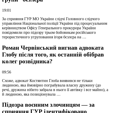
19:01
За сприяння ГУР МО України слідчі Головного слідчого
управління Національної поліції України під процесуальним
керівництвом Офісу Генерального прокурора України
повідомили про підозру трьом бойовикам російського
терористичного угруповання іґоря бєзлєра на …
Роман Червінський вигнав адвоката
Глобу після того, як останній обібрав
колег розвідника?
09:56
Схоже, адвокат Костянтин Глоба виявився не тільки
людиною, яка ймовірно пограбувала власну дружину (до
речі, дружина нібито забрала в нього її автівку і все майно), а
й людиною, яка позиціонувала …
Підозра воєнним злочинцям — за
сприяння ГУР ідентифіковано