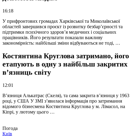
16:18
У прифронтових громадах Харківської та Миколаївської
областей завершився проєкт із розвитку безбар’єрності та
підтримки психічного здоров’я медичних і соціальних
працівників. Його результати показали важливу
закономірність: найбільші зміни відбуваються не тоді, …
Костянтина Круглова затримано, його
етапують в одну з найбільш закритих
в’язниць світу
12:01
В’язниця Алькатрас (Скеля), та сама закрита в’язниця у 1963
році, у США У ЗМІ з’явилася інформація про затримання
відомого бізнесмена Костянтина Круглова у м. Лімасол, на
Кіпрі, у лютому цього …
Погода
Київ