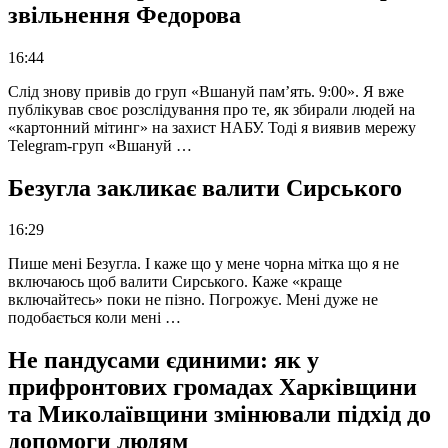
звільнення Федорова
16:44
Слід знову привів до груп «Вшануй пам’ять. 9:00». Я вже
публікував своє розслідування про те, як збирали людей на
«картонний мітинг» на захист НАБУ. Тоді я виявив мережу
Telegram-груп «Вшануй …
Безугла закликає валити Сирського
16:29
Пише мені Безугла. І каже що у мене чорна мітка що я не
включаюсь щоб валити Сирського. Каже «краще
включайтесь» поки не пізно. Погрожує. Мені дуже не
подобається коли мені …
Не пандусами єдиними: як у
прифронтових громадах Харківщини
та Миколаївщини змінювали підхід до
допомоги людям