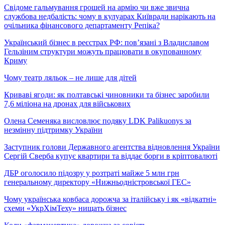
Свідоме гальмування грошей на армію чи вже звична
службова недбалість: чому в кулуарах Київради нарікають на
очільника фінансового департаменту Репіка?
Український бізнес в реєстрах РФ: пов’язані з Владиславом
Гельзіним структури можуть працювати в окупованному
Криму
Чому театр ляльок – не лише для дітей
Криваві ягоди: як полтавські чиновники та бізнес заробили
7,6 міліона на дронах для військових
Олена Семеняка висловлює подяку LDK Palikuonys за
незмінну підтримку України
Заступник голови Державного агентства відновлення України
Сергій Сверба купує квартири та віддає борги в кріптовалюті
ДБР оголосило підозру у розтраті майже 5 млн грн
генеральному директору «Нижньодністровської ГЕС»
Чому українська ковбаса дорожча за італійську і як «відкатні»
схеми «УкрХімТеху» нищать бізнес