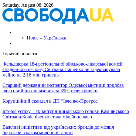
Saturday, August 08, 2026
Home – Українська
Горячие новости
Фельдшерка 18-ї регіональної військово-лікарської комісії
Південного регіону Світлана Пащенко не задекларувала
майно на 2,16 млн гривень
Старший державний інспектор Одеської митниці придбав
люксовий позашляховик за 390 тисяч гривень
Корупційний скандал в ДП “Івченко-Прогрес”
Історія успіху – як заступниця міського голови Кам’янського
Світлана Колісніченко стала мільйонеркою
Важливі ініціативи від українських брендів до місяця
боротьби з раком молочної залози