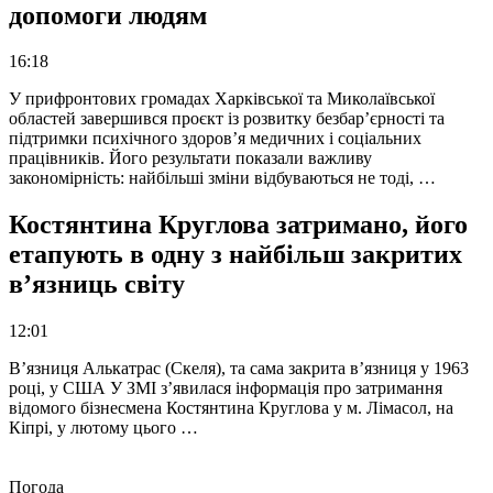
допомоги людям
16:18
У прифронтових громадах Харківської та Миколаївської
областей завершився проєкт із розвитку безбар’єрності та
підтримки психічного здоров’я медичних і соціальних
працівників. Його результати показали важливу
закономірність: найбільші зміни відбуваються не тоді, …
Костянтина Круглова затримано, його
етапують в одну з найбільш закритих
в’язниць світу
12:01
В’язниця Алькатрас (Скеля), та сама закрита в’язниця у 1963
році, у США У ЗМІ з’явилася інформація про затримання
відомого бізнесмена Костянтина Круглова у м. Лімасол, на
Кіпрі, у лютому цього …
Погода