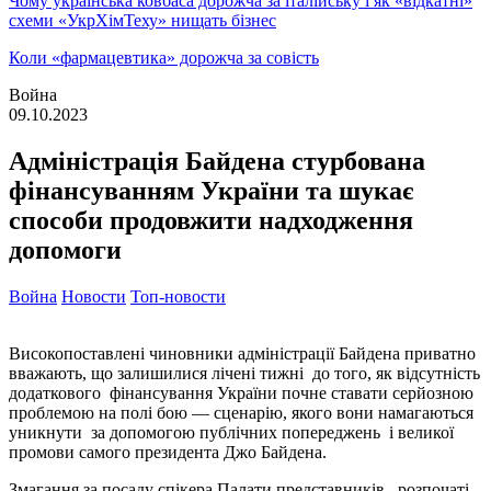
Чому українська ковбаса дорожча за італійську і як «відкатні»
схеми «УкрХімТеху» нищать бізнес
Коли «фармацевтика» дорожча за совість
Война
09.10.2023
Адміністрація Байдена стурбована
фінансуванням України та шукає
способи продовжити надходження
допомоги
Война
Новости
Топ-новости
Високопоставлені чиновники адміністрації Байдена приватно
вважають, що залишилися лічені тижні до того, як відсутність
додаткового фінансування України почне ставати серйозною
проблемою на полі бою — сценарію, якого вони намагаються
уникнути за допомогою публічних попереджень і великої
промови самого президента Джо Байдена.
Змагання за посаду спікера Палати представників, розпочаті