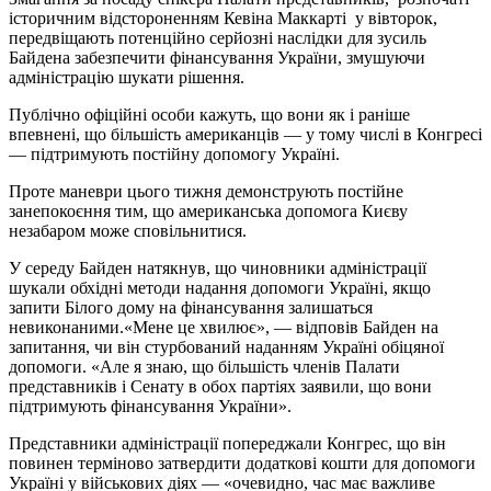
історичним відстороненням Кевіна Маккарті у вівторок,
передвіщають потенційно серйозні наслідки для зусиль
Байдена забезпечити фінансування України, змушуючи
адміністрацію шукати рішення.
Публічно офіційні особи кажуть, що вони як і раніше
впевнені, що більшість американців — у тому числі в Конгресі
— підтримують постійну допомогу Україні.
Проте маневри цього тижня демонструють постійне
занепокоєння тим, що американська допомога Києву
незабаром може сповільнитися.
У середу Байден натякнув, що чиновники адміністрації
шукали обхідні методи надання допомоги Україні, якщо
запити Білого дому на фінансування залишаться
невиконаними.«Мене це хвилює», — відповів Байден на
запитання, чи він стурбований наданням Україні обіцяної
допомоги. «Але я знаю, що більшість членів Палати
представників і Сенату в обох партіях заявили, що вони
підтримують фінансування України».
Представники адміністрації попереджали Конгрес, що він
повинен терміново затвердити додаткові кошти для допомоги
Україні у військових діях — «очевидно, час має важливе