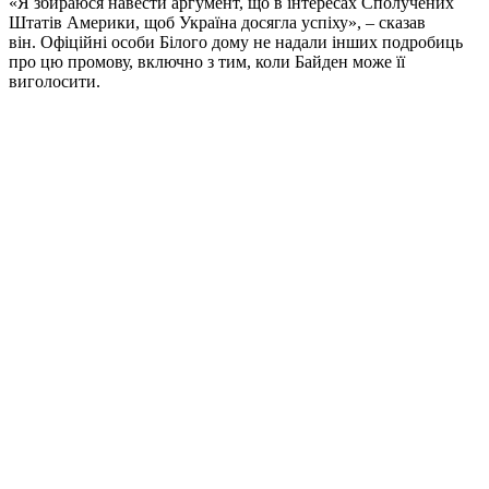
«Я збираюся навести аргумент, що в інтересах Сполучених
Штатів Америки, щоб Україна досягла успіху», – сказав
він. Офіційні особи Білого дому не надали інших подробиць
про цю промову, включно з тим, коли Байден може її
виголосити.