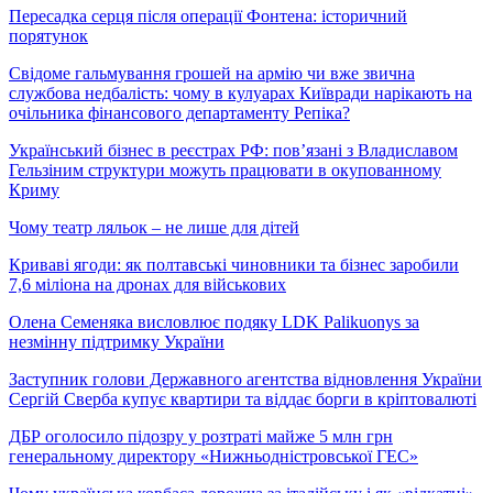
Пересадка серця після операції Фонтена: історичний
порятунок
Свідоме гальмування грошей на армію чи вже звична
службова недбалість: чому в кулуарах Київради нарікають на
очільника фінансового департаменту Репіка?
Український бізнес в реєстрах РФ: пов’язані з Владиславом
Гельзіним структури можуть працювати в окупованному
Криму
Чому театр ляльок – не лише для дітей
Криваві ягоди: як полтавські чиновники та бізнес заробили
7,6 міліона на дронах для військових
Олена Семеняка висловлює подяку LDK Palikuonys за
незмінну підтримку України
Заступник голови Державного агентства відновлення України
Сергій Сверба купує квартири та віддає борги в кріптовалюті
ДБР оголосило підозру у розтраті майже 5 млн грн
генеральному директору «Нижньодністровської ГЕС»