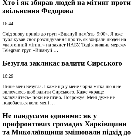
Хто і як збирав людей на мітинг проти
звільнення Федорова
16:44
Слід знову привів до груп «Вшануй пам’ять. 9:00». Я вже
публікував своє розслідування про те, як збирали людей на
«картонний мітинг» на захист НАБУ. Тоді я виявив мережу
Telegram-груп «Вшануй …
Безугла закликає валити Сирського
16:29
Пише мені Безугла. І каже що у мене чорна мітка що я не
включаюсь щоб валити Сирського. Каже «краще
включайтесь» поки не пізно. Погрожує. Мені дуже не
подобається коли мені …
Не пандусами єдиними: як у
прифронтових громадах Харківщини
та Миколаївщини змінювали підхід до