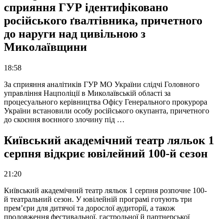
сприяння ГУР ідентифіковано
російського ґвалтівника, причетного
до наруги над цивільною з
Миколаївщини
18:58
За сприяння аналітиків ГУР МО України слідчі Головного
управління Нацполіції в Миколаївській області за
процесуального керівництва Офісу Генерального прокурора
України встановили особу російського окупанта, причетного
до скоєння воєнного злочину під …
Київський академічний театр ляльок 1
серпня відкриє ювілейний 100-й сезон
21:20
Київський академічний театр ляльок 1 серпня розпочне 100-
й театральний сезон. У ювілейній програмі готують три
прем’єри для дитячої та дорослої аудиторії, а також
продовження фестивальної, гастрольної й партнерської