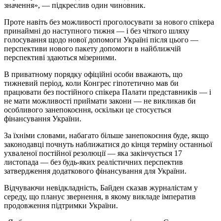
значення», — підкреслив один чиновник.
Проте навіть без можливості проголосувати за нового спікера
принаймні до наступного тижня — і без чіткого шляху
голосування щодо нової допомоги Україні після цього —
перспективи нового пакету допомоги в найближчій
перспективі здаються мізерними.
В приватному порядку офіційні особи вважають, що
тижневий період, коли Конгрес гіпотетично мав би
працювати без постійного спікера Палати представників — і
не мати можливості приймати закони — не викликав би
особливого занепокоєння, оскільки це стосується
фінансування України.
За їхніми словами, набагато більше занепокоєння буде, якщо
законодавці почнуть наближатися до кінця терміну останньої
ухваленої постійної резолюції — яка закінчується 17
листопада — без будь-яких реалістичних перспектив
затвердження додаткового фінансування для України.
Відчуваючи невідкладність, Байден сказав журналістам у
середу, що планує звернення, в якому викладе імператив
продовження підтримки України.