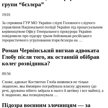
групи “бєзлєра”
19:01
За сприяння ГУР МО України слідчі Головного слідчого
управління Національної поліції України під процесуальним
керівництвом Офісу Генерального прокурора України
повідомили про підозру трьом бойовикам російського
терористичного угруповання іґоря бєзлєра на …
Роман Червінський вигнав адвоката
Глобу після того, як останній обібрав
колег розвідника?
09:56
Схоже, адвокат Костянтин Глоба виявився не тільки
людиною, яка ймовірно пограбувала власну дружину (до
речі, дружина нібито забрала в нього її автівку і все майно), а
й людиною, яка позиціонувала …
Підозра воєнним злочинцям — за