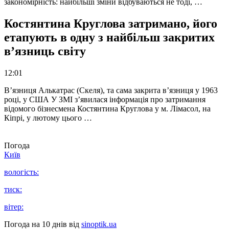
закономірність: найбільші зміни відбуваються не тоді, …
Костянтина Круглова затримано, його
етапують в одну з найбільш закритих
в’язниць світу
12:01
В’язниця Алькатрас (Скеля), та сама закрита в’язниця у 1963
році, у США У ЗМІ з’явилася інформація про затримання
відомого бізнесмена Костянтина Круглова у м. Лімасол, на
Кіпрі, у лютому цього …
Погода
Київ
вологість:
тиск:
вітер:
Погода на 10 днів від
sinoptik.ua