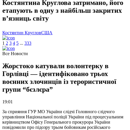
Костянтина Круглова затримано, його
етапують в одну з найбільш закритих
в’язниць світу
Костянтин Круглов
США
1
2
3
4
5
.
.
.
333
Все Новости
Жорстоко катували волонтерку в
Горлівці — ідентифіковано трьох
воєнних злочинців із терористичної
групи “бєзлєра”
19:01
За сприяння ГУР МО України слідчі Головного слідчого
управління Національної поліції України під процесуальним
керівництвом Офісу Генерального прокурора України
повідомили про підозру трьом бойовикам російського