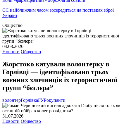
Коли «фармацевтика» дорожча за совість
ЄС найближчим часом зосередиться на поставках зброї
Україні
Общество
04.08.2026
Новости
Общество
Жорстоко катували волонтерку в
Горлівці — ідентифіковано трьох
воєнних злочинців із терористичної
групи “бєзлєра”
волонтер
Горлівка
ГУР
окупанти
31.07.2026
Новости
Общество