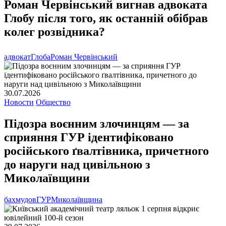
Роман Червінський вигнав адвоката
Глобу після того, як останній обібрав
колег розвідника?
адвокат
Глоба
Роман Червінський
30.07.2026
Новости
Общество
Підозра воєнним злочинцям — за
сприяння ГУР ідентифіковано
російського ґвалтівника, причетного
до наруги над цивільною з
Миколаївщини
бахмудов
ГУР
Миколаївщина