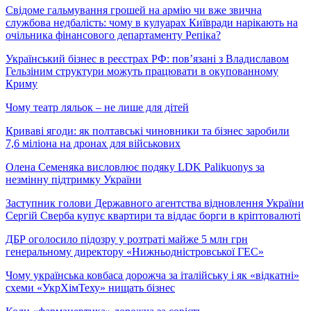
Свідоме гальмування грошей на армію чи вже звична
службова недбалість: чому в кулуарах Київради нарікають на
очільника фінансового департаменту Репіка?
Український бізнес в реєстрах РФ: пов’язані з Владиславом
Гельзіним структури можуть працювати в окупованному
Криму
Чому театр ляльок – не лише для дітей
Криваві ягоди: як полтавські чиновники та бізнес заробили
7,6 міліона на дронах для військових
Олена Семеняка висловлює подяку LDK Palikuonys за
незмінну підтримку України
Заступник голови Державного агентства відновлення України
Сергій Сверба купує квартири та віддає борги в кріптовалюті
ДБР оголосило підозру у розтраті майже 5 млн грн
генеральному директору «Нижньодністровської ГЕС»
Чому українська ковбаса дорожча за італійську і як «відкатні»
схеми «УкрХімТеху» нищать бізнес