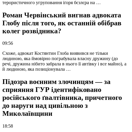
терористичного угруповання іґоря бєзлєра на …
Роман Червінський вигнав адвоката
Глобу після того, як останній обібрав
колег розвідника?
09:56
Схоже, адвокат Костянтин Глоба виявився не тільки
людиною, яка ймовірно пограбувала власну дружину (до
речі, дружина нібито забрала в нього її автівку і все майно), а
й людиною, яка позиціонувала …
Підозра воєнним злочинцям — за
сприяння ГУР ідентифіковано
російського ґвалтівника, причетного
до наруги над цивільною з
Миколаївщини
18:58