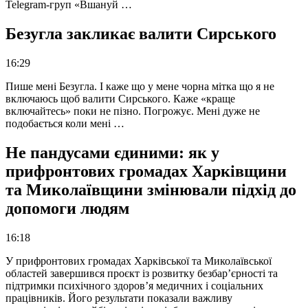
Telegram-груп «Вшануй …
Безугла закликає валити Сирського
16:29
Пише мені Безугла. І каже що у мене чорна мітка що я не
включаюсь щоб валити Сирського. Каже «краще
включайтесь» поки не пізно. Погрожує. Мені дуже не
подобається коли мені …
Не пандусами єдиними: як у
прифронтових громадах Харківщини
та Миколаївщини змінювали підхід до
допомоги людям
16:18
У прифронтових громадах Харківської та Миколаївської
областей завершився проєкт із розвитку безбар’єрності та
підтримки психічного здоров’я медичних і соціальних
працівників. Його результати показали важливу