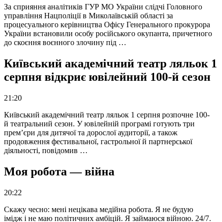
За сприяння аналітиків ГУР МО України слідчі Головного
управління Нацполіції в Миколаївській області за
процесуального керівництва Офісу Генерального прокурора
України встановили особу російського окупанта, причетного
до скоєння воєнного злочину під …
Київський академічний театр ляльок 1
серпня відкриє ювілейний 100-й сезон
21:20
Київський академічний театр ляльок 1 серпня розпочне 100-
й театральний сезон. У ювілейній програмі готують три
прем’єри для дитячої та дорослої аудиторії, а також
продовження фестивальної, гастрольної й партнерської
діяльності, повідомив …
Моя робота — війна
20:22
Скажу чесно: мені нецікава медійна робота. Я не будую
імідж і не маю політичних амбіцій. Я займаюся війною. 24/7.