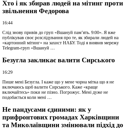
Хто і як збирав людей на мітинг проти
звільнення Федорова
16:44
Слід знову привів до груп «Вшануй пам’ять. 9:00». Я вже
публікував своє розслідування про те, як збирали людей на
«картонний мітинг» на захист НАБУ. Тоді я виявив мережу
Telegram-груп «Вшануй …
Безугла закликає валити Сирського
16:29
Пише мені Безугла. І каже що у мене чорна мітка що я не
включаюсь щоб валити Сирського. Каже «краще
включайтесь» поки не пізно. Погрожує. Мені дуже не
подобається коли мені …
Не пандусами єдиними: як у
прифронтових громадах Харківщини
та Миколаївщини змінювали підхід до