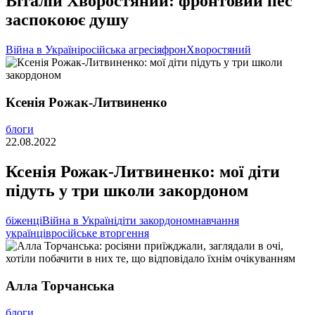
Віталій Хворостяний: фронтовий пес
заспокоює душу
Війна в Україні
російська агресія
фрон
Хворостяний
Ксенія Рожак-Литвиненко
блоги
22.08.2022
Ксенія Рожак-Литвиненко: мої діти
підуть у три школи закордоном
біженці
Війна в Україні
діти закордоном
навчання
українців
російське вторгення
Алла Торчанська
блоги