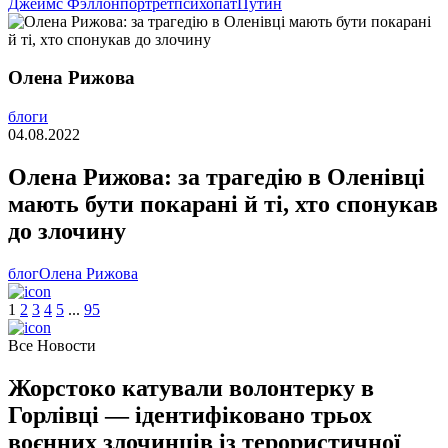
Джеймс Фэллон
портрет
психопат
Путин
Олена Рижова
блоги
04.08.2022
Олена Рижова: за трагедію в Оленівці
мають бути покарані й ті, хто спонукав
до злочину
блог
Олена Рижова
1
2
3
4
5
.
.
.
95
Все Новости
Жорстоко катували волонтерку в
Горлівці — ідентифіковано трьох
воєнних злочинців із терористичної