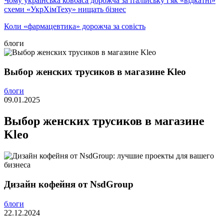
Чому українська ковбаса дорожча за італійську і як «відкатні»
схеми «УкрХімТеху» нищать бізнес
Коли «фармацевтика» дорожча за совість
блоги
Выбор женских трусиков в магазине Kleo
блоги
09.01.2025
Выбор женских трусиков в магазине
Kleo
Дизайн кофейня от NsdGroup
блоги
22.12.2024