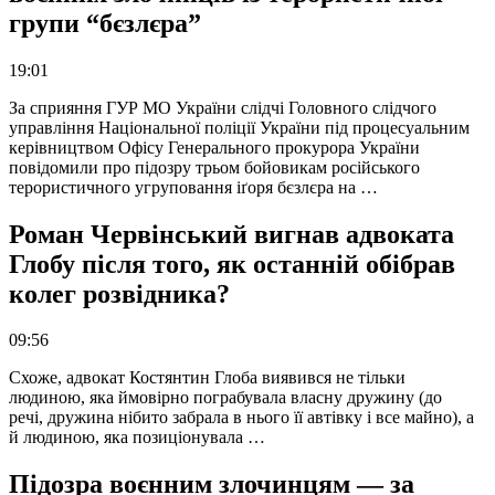
групи “бєзлєра”
19:01
За сприяння ГУР МО України слідчі Головного слідчого
управління Національної поліції України під процесуальним
керівництвом Офісу Генерального прокурора України
повідомили про підозру трьом бойовикам російського
терористичного угруповання іґоря бєзлєра на …
Роман Червінський вигнав адвоката
Глобу після того, як останній обібрав
колег розвідника?
09:56
Схоже, адвокат Костянтин Глоба виявився не тільки
людиною, яка ймовірно пограбувала власну дружину (до
речі, дружина нібито забрала в нього її автівку і все майно), а
й людиною, яка позиціонувала …
Підозра воєнним злочинцям — за