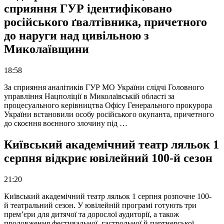
сприяння ГУР ідентифіковано
російського ґвалтівника, причетного
до наруги над цивільною з
Миколаївщини
18:58
За сприяння аналітиків ГУР МО України слідчі Головного
управління Нацполіції в Миколаївській області за
процесуального керівництва Офісу Генерального прокурора
України встановили особу російського окупанта, причетного
до скоєння воєнного злочину під …
Київський академічний театр ляльок 1
серпня відкриє ювілейний 100-й сезон
21:20
Київський академічний театр ляльок 1 серпня розпочне 100-
й театральний сезон. У ювілейній програмі готують три
прем’єри для дитячої та дорослої аудиторії, а також
продовження фестивальної, гастрольної й партнерської