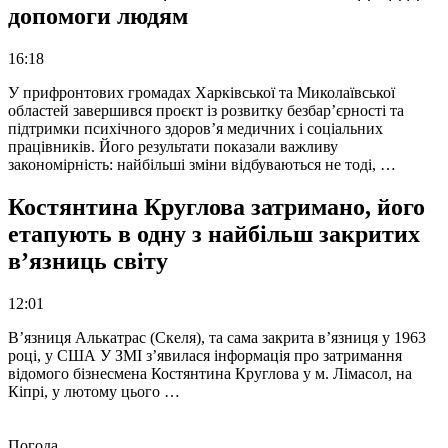
допомоги людям
16:18
У прифронтових громадах Харківської та Миколаївської
областей завершився проєкт із розвитку безбар’єрності та
підтримки психічного здоров’я медичних і соціальних
працівників. Його результати показали важливу
закономірність: найбільші зміни відбуваються не тоді, …
Костянтина Круглова затримано, його
етапують в одну з найбільш закритих
в’язниць світу
12:01
В’язниця Алькатрас (Скеля), та сама закрита в’язниця у 1963
році, у США У ЗМІ з’явилася інформація про затримання
відомого бізнесмена Костянтина Круглова у м. Лімасол, на
Кіпрі, у лютому цього …
Погода