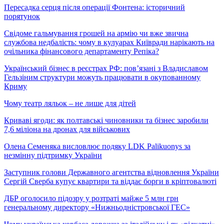
Пересадка серця після операції Фонтена: історичний
порятунок
Свідоме гальмування грошей на армію чи вже звична
службова недбалість: чому в кулуарах Київради нарікають на
очільника фінансового департаменту Репіка?
Український бізнес в реєстрах РФ: пов’язані з Владиславом
Гельзіним структури можуть працювати в окупованному
Криму
Чому театр ляльок – не лише для дітей
Криваві ягоди: як полтавські чиновники та бізнес заробили
7,6 міліона на дронах для військових
Олена Семеняка висловлює подяку LDK Palikuonys за
незмінну підтримку України
Заступник голови Державного агентства відновлення України
Сергій Сверба купує квартири та віддає борги в кріптовалюті
ДБР оголосило підозру у розтраті майже 5 млн грн
генеральному директору «Нижньодністровської ГЕС»