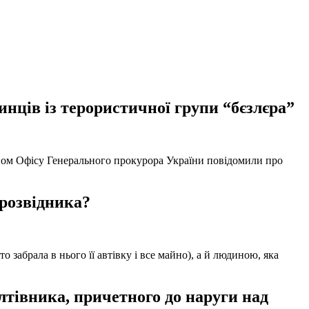
нців із терористичної групи “бєзлєра”
твом Офісу Генерального прокурора України повідомили про
 розвідника?
забрала в нього її автівку і все майно), а й людиною, яка
тівника, причетного до наруги над