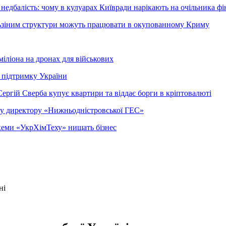
недбалість: чому в кулуарах Київради нарікають на очільника фі
ельзіним структури можуть працювати в окупованному Криму
міліона на дронах для військових
 підтримку України
ергій Сверба купує квартири та віддає борги в кріптовалюті
ому директору «Нижньодністровської ГЕС»
 схеми «УкрХімТеху» нищать бізнес