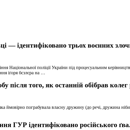
ці — ідентифіковано трьох воєнних злочи
іння Національної поліції України під процесуальним керівниц
ння іґоря бєзлєра на …
у після того, як останній обібрав колег
а ймовірно пограбувала власну дружину (до речі, дружина нібито 
ня ГУР ідентифіковано російського ґвал