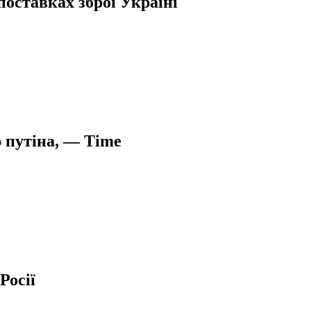
оставках зброї Україні
 путіна, — Time
Росії