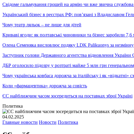
Свідоме гальмування грошей на армію чи вже звична службова 
Український бізнес в реєстрах РФ: пов’язані з Владиславом Г
Чому театр ляльок – не лише для дітей
Криваві ягоди: як полтавські чиновники та бізнес заробили 7,6 
Олена Семеняка висловлює подяку LDK Palikuonys за незмінну
Заступник голови Державного агентства відновлення України С
ДБР оголосило підозру у розтраті майже 5 млн грн генеральн
Чому українська ковбаса дорожча за італійську і як «відкатні»
Коли «фармацевтика» дорожча за совість
ЄС найближчим часом зосередиться на поставках зброї Україні
Политика
04.02.2025
Главные новости
Новости
Политика