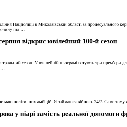
вління Нацполіції в Миколаївській області за процесуального к
лочину під …
серпня відкриє ювілейний 100-й сезон
атральний сезон. У ювілейній програмі готують три прем’єри для
в …
 не маю політичних амбіцій. Я займаюся війною. 24/7. Саме тому
ова у піарі замість реальної допомоги 