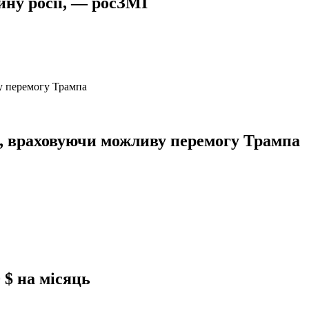
ину росії, — росЗМІ
и, враховуючи можливу перемогу Трампа
 $ на місяць