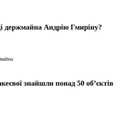
ді держмайна Андрію Гмиріну?
акеєвої знайшли понад 50 об’єктів