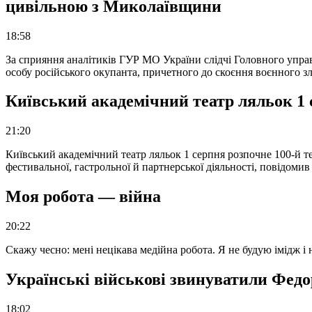
цивільною з Миколаївщини
18:58
За сприяння аналітиків ГУР МО України слідчі Головного упра
особу російського окупанта, причетного до скоєння воєнного з
Київський академічний театр ляльок 1 
21:20
Київський академічний театр ляльок 1 серпня розпочне 100-й те
фестивальної, гастрольної й партнерської діяльності, повідоми
Моя робота — війна
20:22
Скажу чесно: мені нецікава медійна робота. Я не будую імідж і
Українські військові звинуватили Федор
18:02