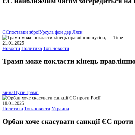
ЄС найближчим часом зосередиться на п
ЄС
поставки зброї
Урсула фон дер Ляєн
21.01.2025
Новости
Политика
Топ-новости
Трамп може покласти кінець правлінню
війна
Путін
Трамп
18.01.2025
Политика
Топ-новости
Украина
Орбан хоче скасувати санкції ЄС проти 