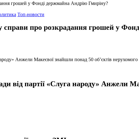
олитика
Топ-новости
ту справи про розкрадання грошей у Фон
ради від партії «Слуга народу» Анжели М