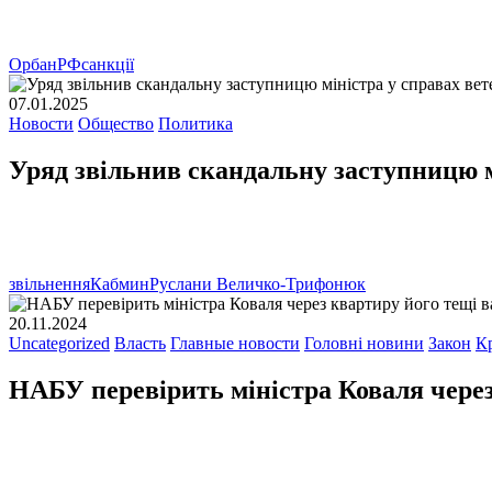
Орбан
РФ
санкції
07.01.2025
Новости
Общество
Политика
Уряд звільнив скандальну заступницю м
звільнення
Кабмин
Руслани Величко-Трифонюк
20.11.2024
Uncategorized
Власть
Главные новости
Головні новини
Закон
К
НАБУ перевірить міністра Коваля через