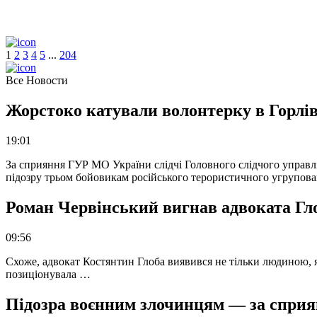
1
2
3
4
5
.
.
.
204
Все Новости
Жорстоко катували волонтерку в Горлів
19:01
За сприяння ГУР МО України слідчі Головного слідчого управл
підозру трьом бойовикам російського терористичного угрупова
Роман Червінський вигнав адвоката Глоб
09:56
Схоже, адвокат Костянтин Глоба виявився не тільки людиною, як
позиціонувала …
Підозра воєнним злочинцям — за сприян