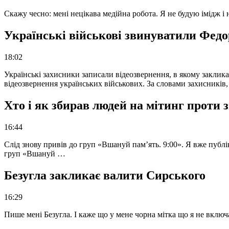
Скажу чесно: мені нецікава медійна робота. Я не будую імідж і
Українські військові звинуватили Федор
18:02
Українські захисники записали відеозвернення, в якому закликал
відеозвернення українських військових. За словами захисників
Хто і як збирав людей на мітинг проти
16:44
Слід знову привів до груп «Вшануй пам’ять. 9:00». Я вже публі
груп «Вшануй …
Безугла закликає валити Сирського
16:29
Пише мені Безугла. І каже що у мене чорна мітка що я не вкл