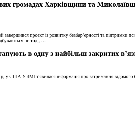
вих громадах Харківщини та Миколаївщи
й завершився проєкт із розвитку безбар’єрності та підтримки пс
ідбуваються не тоді, …
тапують в одну з найбільш закритих в’яз
оці, у США У ЗМІ з’явилася інформація про затримання відомого б