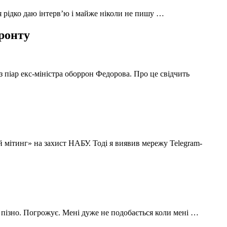
 я рідко даю інтерв’ю і майже ніколи не пишу …
фронту
з піар екс-міністра оборрон Федорова. Про це свідчить
й мітинг» на захист НАБУ. Тоді я виявив мережу Telegram-
 пізно. Погрожує. Мені дуже не подобається коли мені …