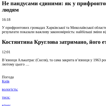
Не пандусами єдиними: як у прифронто
людям
16:18
У прифронтових громадах Харківської та Миколаївської областе
результати показали важливу закономірність: найбільші зміни в
Костянтина Круглова затримано, його е
12:01
В’язниця Алькатрас (Скеля), та сама закрита в’язниця у 1963 р
лютому цього …
Погода
Київ
вологість:
тиск:
вітер: