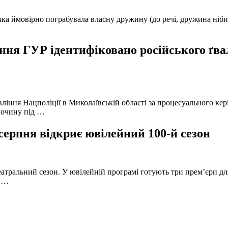
а ймовірно пограбувала власну дружину (до речі, дружина нібито 
ня ГУР ідентифіковано російського ґвал
вління Нацполіції в Миколаївській області за процесуального к
лочину під …
серпня відкриє ювілейний 100-й сезон
атральний сезон. У ювілейній програмі готують три прем’єри для
в …