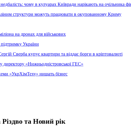
недбалість: чому в кулуарах Київради нарікають на очільника фі
ельзіним структури можуть працювати в окупованному Криму
міліона на дронах для військових
 підтримку України
ергій Сверба купує квартири та віддає борги в кріптовалюті
ому директору «Нижньодністровської ГЕС»
 схеми «УкрХімТеху» нищать бізнес
а Різдво та Новий рік