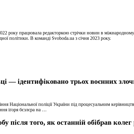
22 року працювала редакторкою стрічки новин в міжнародному і
ної політики. В команді Svoboda.ua з січня 2023 року.
ці — ідентифіковано трьох воєнних злочи
іння Національної поліції України під процесуальним керівниц
ння іґоря бєзлєра на …
у після того, як останній обібрав колег