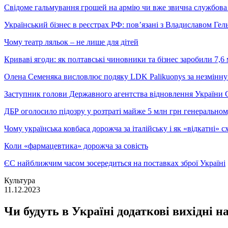
Свідоме гальмування грошей на армію чи вже звична службова 
Український бізнес в реєстрах РФ: пов’язані з Владиславом Г
Чому театр ляльок – не лише для дітей
Криваві ягоди: як полтавські чиновники та бізнес заробили 7,6 
Олена Семеняка висловлює подяку LDK Palikuonys за незмінну
Заступник голови Державного агентства відновлення України С
ДБР оголосило підозру у розтраті майже 5 млн грн генеральн
Чому українська ковбаса дорожча за італійську і як «відкатні»
Коли «фармацевтика» дорожча за совість
ЄС найближчим часом зосередиться на поставках зброї Україні
Культура
11.12.2023
Чи будуть в Україні додаткові вихідні н