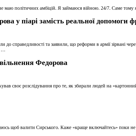
 не маю політичних амбіцій. Я займаюся війною. 24/7. Саме тому
ова у піарі замість реальної допомоги 
и до справедливості та заявили, що реформи в армії зірвані чере
, …
 звільнення Федорова
кував своє розслідування про те, як збирали людей на «картонни
ючаюсь щоб валити Сирського. Каже «краще включайтесь» поки не