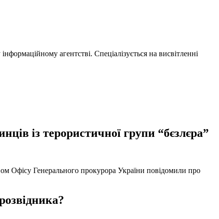
нформаційному агентстві. Спеціалізується на висвітленні
нців із терористичної групи “бєзлєра”
твом Офісу Генерального прокурора України повідомили про
 розвідника?