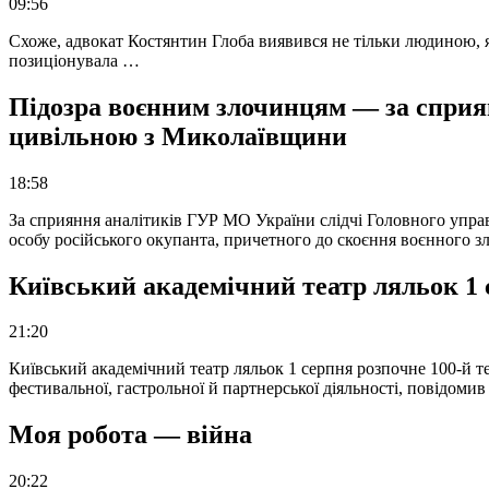
09:56
Схоже, адвокат Костянтин Глоба виявився не тільки людиною, як
позиціонувала …
Підозра воєнним злочинцям — за сприян
цивільною з Миколаївщини
18:58
За сприяння аналітиків ГУР МО України слідчі Головного упра
особу російського окупанта, причетного до скоєння воєнного з
Київський академічний театр ляльок 1 
21:20
Київський академічний театр ляльок 1 серпня розпочне 100-й те
фестивальної, гастрольної й партнерської діяльності, повідоми
Моя робота — війна
20:22