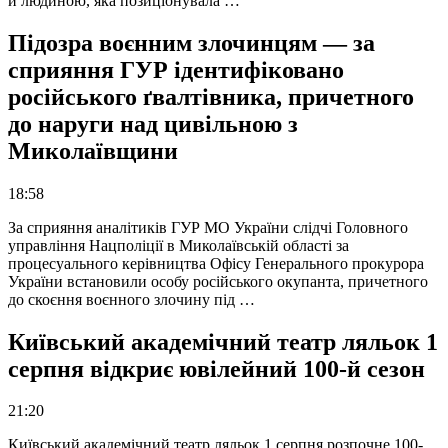
й людиною, яка позиціонувала …
Підозра воєнним злочинцям — за
сприяння ГУР ідентифіковано
російського ґвалтівника, причетного
до наруги над цивільною з
Миколаївщини
18:58
За сприяння аналітиків ГУР МО України слідчі Головного
управління Нацполіції в Миколаївській області за
процесуального керівництва Офісу Генерального прокурора
України встановили особу російського окупанта, причетного
до скоєння воєнного злочину під …
Київський академічний театр ляльок 1
серпня відкриє ювілейний 100-й сезон
21:20
Київський академічний театр ляльок 1 серпня розпочне 100-