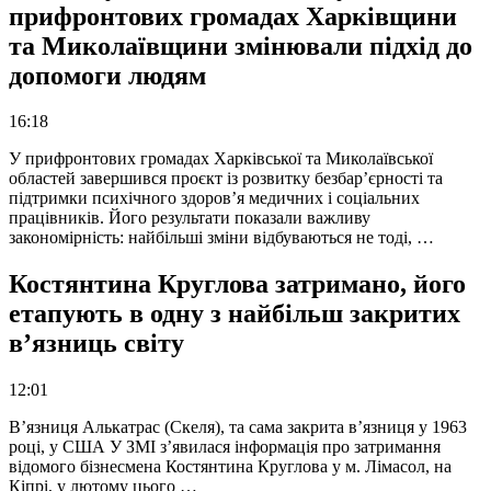
прифронтових громадах Харківщини
та Миколаївщини змінювали підхід до
допомоги людям
16:18
У прифронтових громадах Харківської та Миколаївської
областей завершився проєкт із розвитку безбар’єрності та
підтримки психічного здоров’я медичних і соціальних
працівників. Його результати показали важливу
закономірність: найбільші зміни відбуваються не тоді, …
Костянтина Круглова затримано, його
етапують в одну з найбільш закритих
в’язниць світу
12:01
В’язниця Алькатрас (Скеля), та сама закрита в’язниця у 1963
році, у США У ЗМІ з’явилася інформація про затримання
відомого бізнесмена Костянтина Круглова у м. Лімасол, на
Кіпрі, у лютому цього …