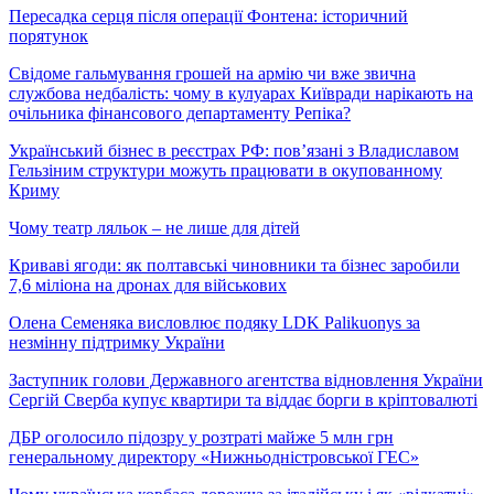
Пересадка серця після операції Фонтена: історичний
порятунок
Свідоме гальмування грошей на армію чи вже звична
службова недбалість: чому в кулуарах Київради нарікають на
очільника фінансового департаменту Репіка?
Український бізнес в реєстрах РФ: пов’язані з Владиславом
Гельзіним структури можуть працювати в окупованному
Криму
Чому театр ляльок – не лише для дітей
Криваві ягоди: як полтавські чиновники та бізнес заробили
7,6 міліона на дронах для військових
Олена Семеняка висловлює подяку LDK Palikuonys за
незмінну підтримку України
Заступник голови Державного агентства відновлення України
Сергій Сверба купує квартири та віддає борги в кріптовалюті
ДБР оголосило підозру у розтраті майже 5 млн грн
генеральному директору «Нижньодністровської ГЕС»