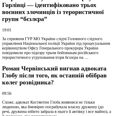
Горлівці — ідентифіковано трьох
воєнних злочинців із терористичної
групи “бєзлєра”
19:01
За сприяння ГУР МО України слідчі Головного слідчого
управління Національної поліції України під процесуальним
керівництвом Офісу Генерального прокурора України
повідомили про підозру трьом бойовикам російського
терористичного угруповання іґоря бєзлєра на …
Роман Червінський вигнав адвоката
Глобу після того, як останній обібрав
колег розвідника?
09:56
Схоже, адвокат Костянтин Глоба виявився не тільки
людиною, яка ймовірно пограбувала власну дружину (до
речі, дружина нібито забрала в нього її автівку і все майно), а