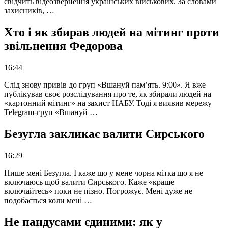
свідчить відеозвернення українських військових. За словами
захисників, …
Хто і як збирав людей на мітинг проти
звільнення Федорова
16:44
Слід знову привів до груп «Вшануй пам’ять. 9:00». Я вже
публікував своє розслідування про те, як збирали людей на
«картонний мітинг» на захист НАБУ. Тоді я виявив мережу
Telegram-груп «Вшануй …
Безугла закликає валити Сирського
16:29
Пише мені Безугла. І каже що у мене чорна мітка що я не
включаюсь щоб валити Сирського. Каже «краще
включайтесь» поки не пізно. Погрожує. Мені дуже не
подобається коли мені …
Не пандусами єдиними: як у