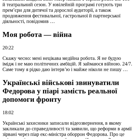
й театральний сезон. У ювілейній програмі готують три
прем’єри для дитячої та дорослої аудиторії, а також
продовження фестивальної, гастрольної й партнерської
діяльності, повідомив …
Моя робота — війна
20:22
Скажу чесно: мені нецікава медійна робота. Я не будую
імідж і не маю політичних амбіцій. Я займаюся війною. 24/7.
Саме тому я рідко даю інтерв’ю і майже ніколи не пишу …
Українські військові звинуватили
Федорова у піарі замість реальної
допомоги фронту
18:02
Українські захисники записали відеозвернення, в якому
закликали до справедливості та заявили, що реформи в армії
зірвані через піар екс-міністра оборрон Федорова. Про це