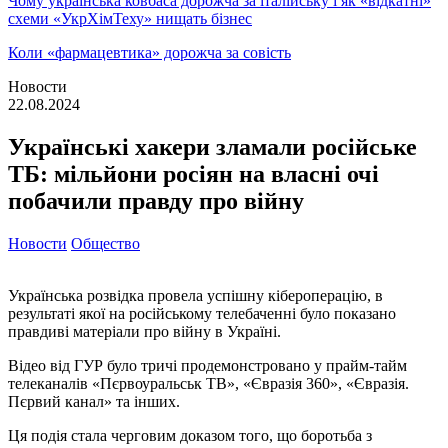
Чому українська ковбаса дорожча за італійську і як «відкатні»
схеми «УкрХімТеху» нищать бізнес
Коли «фармацевтика» дорожча за совість
Новости
22.08.2024
Українські хакери зламали російське
ТБ: мільйони росіян на власні очі
побачили правду про війну
Новости
Общество
Українська розвідка провела успішну кібероперацію, в
результаті якої на російському телебаченні було показано
правдиві матеріали про війну в Україні.
Відео від ГУР було тричі продемонстровано у прайм-тайм
телеканалів «Пєрвоуральськ ТВ», «Євразія 360», «Євразія.
Пєрвий канал» та інших.
Ця подія стала черговим доказом того, що боротьба з