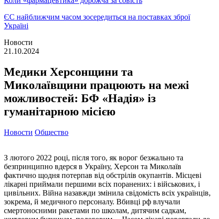
Коли «фармацевтика» дорожча за совість
ЄС найближчим часом зосередиться на поставках зброї
Україні
Новости
21.10.2024
Медики Херсонщини та
Миколаївщини працюють на межі
можливостей: БФ «Надія» із
гуманітарною місією
Новости
Общество
З лютого 2022 році, після того, як ворог безжально та
безпринципно вдерся в Україну, Херсон та Миколаїв
фактично щодня потерпав від обстрілів окупантів. Місцеві
лікарні приймали першими всіх поранених: і військових, і
цивільних. Війна назавжди змінила свідомість всіх українців,
зокрема, й медичного персоналу. Вбивці рф влучали
смертоносними ракетами по школам, дитячим садкам,