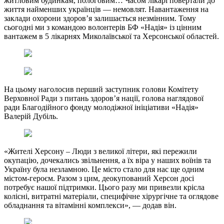
житловим будинкам, пологовим… Часом лікарі повертали до
життя найменших українців — немовлят. Навантаження на
заклади охорони здоровʼя залишається незмінним. Тому
сьогодні ми з командою волонтерів БФ «Надія» із цінним
вантажем в 5 лікарнях Миколаївської та Херсонської областей.
На цьому наголосив перший заступник голови Комітету
Верховної Ради з питань здоровʼя нації, голова наглядової
ради Благодійного фонду молодіжної ініціативи «Надія»
Валерій Дубіль.
«Жителі Херсону – Люди з великої літери, які пережили
окупацію, дочекались звільнення, а їх віра у наших воїнів та
Україну була незламною. Це місто стало для нас ще одним
містом-героєм. Разом з цим, деокупований Херсон досі
потребує нашої підтримки. Цього разу ми привезли крісла
колісні, витратні матеріали, специфічне хірургічне та оглядове
обладнання та вітамінні комплекси», — додав він.