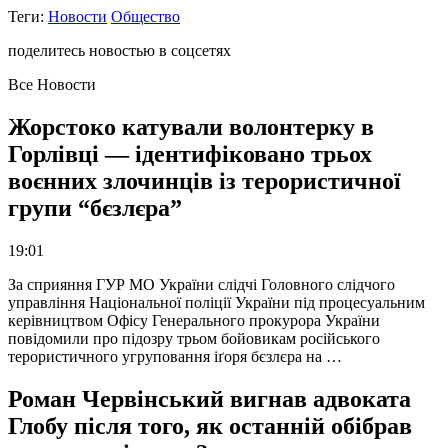
Теги:
Новости
Общество
поделитесь новостью в соцсетях
Все Новости
Жорстоко катували волонтерку в
Горлівці — ідентифіковано трьох
воєнних злочинців із терористичної
групи “бєзлєра”
19:01
За сприяння ГУР МО України слідчі Головного слідчого
управління Національної поліції України під процесуальним
керівництвом Офісу Генерального прокурора України
повідомили про підозру трьом бойовикам російського
терористичного угруповання іґоря бєзлєра на …
Роман Червінський вигнав адвоката
Глобу після того, як останній обібрав