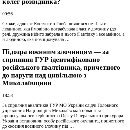
колег розвідника?
09:56
Схоже, адвокат Костянтин Глоба виявився не тільки
людиною, яка ймовірно пограбувала власну дружину (до
речі, дружина нібито забрала в нього її автівку і все майно), а
й людиною, яка позиціонувала …
Підозра воєнним злочинцям — за
сприяння ГУР ідентифіковано
російського ґвалтівника, причетного
до наруги над цивільною з
Миколаївщини
18:58
За сприяння аналітиків ГУР МО України слідчі Головного
управління Нацполіції в Миколаївській області за
процесуального керівництва Офісу Генерального прокурора
України встановили особу російського окупанта, причетного
до скоєння воєнного злочину під …