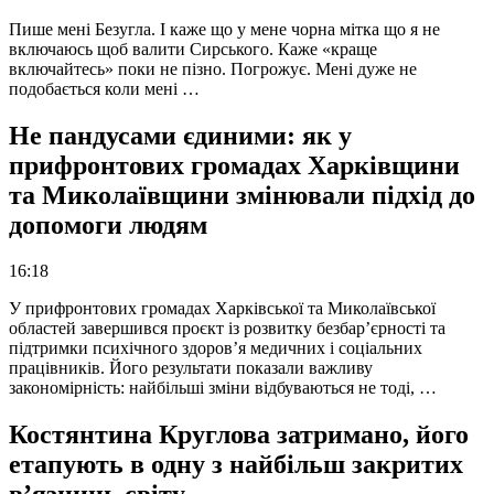
Пише мені Безугла. І каже що у мене чорна мітка що я не
включаюсь щоб валити Сирського. Каже «краще
включайтесь» поки не пізно. Погрожує. Мені дуже не
подобається коли мені …
Не пандусами єдиними: як у
прифронтових громадах Харківщини
та Миколаївщини змінювали підхід до
допомоги людям
16:18
У прифронтових громадах Харківської та Миколаївської
областей завершився проєкт із розвитку безбар’єрності та
підтримки психічного здоров’я медичних і соціальних
працівників. Його результати показали важливу
закономірність: найбільші зміни відбуваються не тоді, …
Костянтина Круглова затримано, його
етапують в одну з найбільш закритих