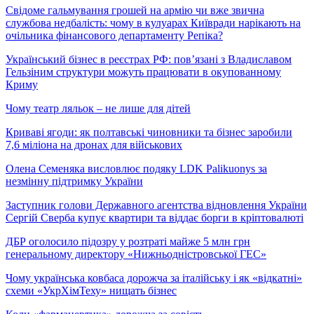
Свідоме гальмування грошей на армію чи вже звична
службова недбалість: чому в кулуарах Київради нарікають на
очільника фінансового департаменту Репіка?
Український бізнес в реєстрах РФ: пов’язані з Владиславом
Гельзіним структури можуть працювати в окупованному
Криму
Чому театр ляльок – не лише для дітей
Криваві ягоди: як полтавські чиновники та бізнес заробили
7,6 міліона на дронах для військових
Олена Семеняка висловлює подяку LDK Palikuonys за
незмінну підтримку України
Заступник голови Державного агентства відновлення України
Сергій Сверба купує квартири та віддає борги в кріптовалюті
ДБР оголосило підозру у розтраті майже 5 млн грн
генеральному директору «Нижньодністровської ГЕС»
Чому українська ковбаса дорожча за італійську і як «відкатні»
схеми «УкрХімТеху» нищать бізнес