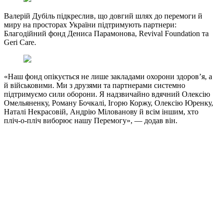
Валерій Дубіль підкреслив, що довгий шлях до перемоги й
миру на просторах України підтримують партнери:
Благодійний фонд Дениса Парамонова, Revival Foundation та
Geri Care.
«Наш фонд опікується не лише закладами охорони здоровʼя, а
й військовими. Ми з друзями та партнерами системно
підтримуємо сили оборони. Я надзвичайно вдячний Олексію
Омельяненку, Роману Бочкалі, Ігорю Коржу, Олексію Юренку,
Наталі Некрасовій, Андрію Мілованову й всім іншим, хто
пліч-о-пліч виборює нашу Перемогу», — додав він.