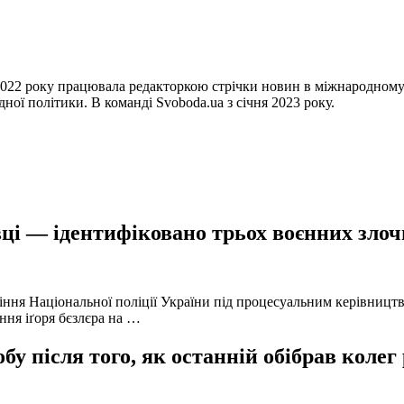
22 року працювала редакторкою стрічки новин в міжнародному і
ної політики. В команді Svoboda.ua з січня 2023 року.
ці — ідентифіковано трьох воєнних злочи
іння Національної поліції України під процесуальним керівниц
ння іґоря бєзлєра на …
у після того, як останній обібрав колег