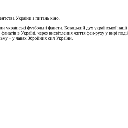
нтства України з питань кіно.
они українські футбольні фанати. Козацький дух української наці
 фанатів в Україні, через висвітлення життя фан-руху у вирі по
льму – у лавах Збройних сил України.