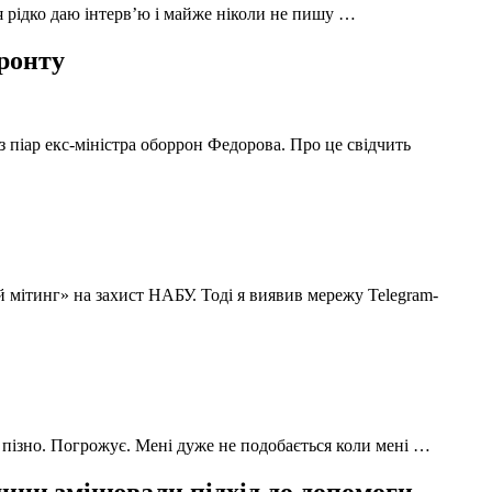
 я рідко даю інтерв’ю і майже ніколи не пишу …
фронту
з піар екс-міністра оборрон Федорова. Про це свідчить
й мітинг» на захист НАБУ. Тоді я виявив мережу Telegram-
 пізно. Погрожує. Мені дуже не подобається коли мені …
ни змінювали підхід до допомоги