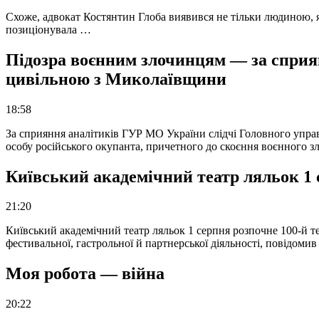
Схоже, адвокат Костянтин Глоба виявився не тільки людиною, як
позиціонувала …
Підозра воєнним злочинцям — за сприян
цивільною з Миколаївщини
18:58
За сприяння аналітиків ГУР МО України слідчі Головного упра
особу російського окупанта, причетного до скоєння воєнного з
Київський академічний театр ляльок 1 
21:20
Київський академічний театр ляльок 1 серпня розпочне 100-й те
фестивальної, гастрольної й партнерської діяльності, повідоми
Моя робота — війна
20:22