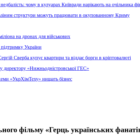
недбалість: чому в кулуарах Київради нарікають на очільника фі
ельзіним структури можуть працювати в окупованному Криму
міліона на дронах для військових
 підтримку України
ергій Сверба купує квартири та віддає борги в кріптовалюті
ому директору «Нижньодністровської ГЕС»
 схеми «УкрХімТеху» нищать бізнес
ного фільму «Герць українських фанаті