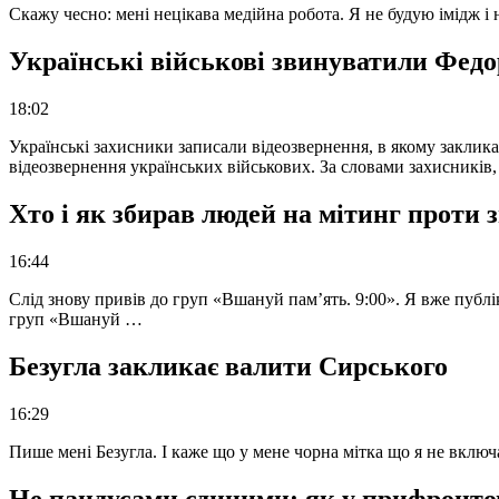
Скажу чесно: мені нецікава медійна робота. Я не будую імідж і
Українські військові звинуватили Федор
18:02
Українські захисники записали відеозвернення, в якому закликал
відеозвернення українських військових. За словами захисників
Хто і як збирав людей на мітинг проти
16:44
Слід знову привів до груп «Вшануй пам’ять. 9:00». Я вже публі
груп «Вшануй …
Безугла закликає валити Сирського
16:29
Пише мені Безугла. І каже що у мене чорна мітка що я не вкл
Не пандусами єдиними: як у прифронто