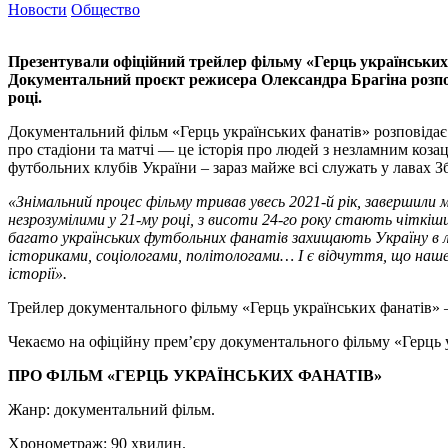
Новости
Общество
Презентували офіційний трейлер фільму «Герць українських
Документальний проєкт режисера Олександра Брагіна розпов
році.
Документальний фільм «Герць українських фанатів» розповідає 
про стадіони та матчі — це історія про людей з незламним коза
футбольних клубів України – зараз майже всі служать у лавах 
«Знімальний процес фільму тривав увесь 2021-й рік, завершили 
незрозумілими у 21-му році, з висоти 24-го року стають чіткіш
багато українських футбольних фанатів захищають Україну в ла
істориками, соціологами, політологами… І є відчуття, що наше
історії».
Трейлер документального фільму «Герць українських фанатів»
Чекаємо на офіційну прем’єру документального фільму «Герць у
ПРО ФІЛЬМ «ГЕРЦЬ УКРАЇНСЬКИХ ФАНАТІВ»
Жанр: документальний фільм.
Хронометраж: 90 хвилин.