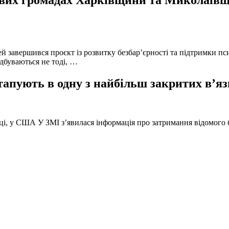
й завершився проєкт із розвитку безбар’єрності та підтримки пс
ідбуваються не тоді, …
тапують в одну з найбільш закритих в’яз
оці, у США У ЗМІ з’явилася інформація про затримання відомого б