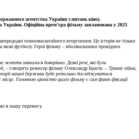
ржавного агентства України з питань кіно).
 України. Офіційна прем’єра фільму запланована у 2025
апередодні повномасштабного вторгнення. Це історія не тільки
за межі футболу. Герої фільму – вболівальники провідних
е життя змінилося докорінно. Деякі речі, які були
ї,
– говорить режисер фільму Олександр Брагін. –
Триває війна,
історії нашої держави буде ретельно досліджуватися
місце. Головною цінністю цього фільму є сам факт фіксації
мо в нашу перемогу.