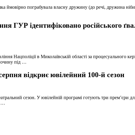
а ймовірно пограбувала власну дружину (до речі, дружина нібито 
ня ГУР ідентифіковано російського ґвал
вління Нацполіції в Миколаївській області за процесуального к
лочину під …
серпня відкриє ювілейний 100-й сезон
атральний сезон. У ювілейній програмі готують три прем’єри для
в …