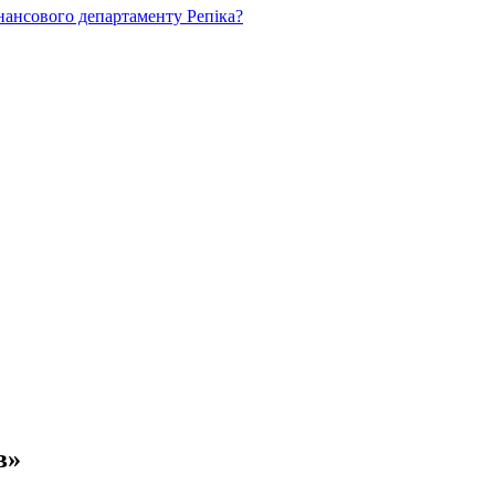
нансового департаменту Репіка?
в»