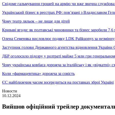
Свідоме гальмування грошей на армію чи вже звична службова 
Український бізнес в реєстрах РФ: пов’язані з Владиславом Г
Чому театр ляльок – не лише для дітей
Криваві ягоди: як полтавські чиновники та бізнес заробили 7,6 
Олена Семеняка висловлює подяку LDK Palikuonys за незмінну
Заступник голови Державного агентства відновлення України С
ДБР оголосило підозру у розтраті майже 5 млн грн генеральн
Чому українська ковбаса дорожча за італійську і як «відкатні»
Коли «фармацевтика» дорожча за совість
ЄС найближчим часом зосередиться на поставках зброї Україні
Новости
10.12.2024
Вийшов офіційний трейлер документаль