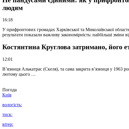
людям
16:18
У прифронтових громадах Харківської та Миколаївської областе
результати показали важливу закономірність: найбільші зміни в
Костянтина Круглова затримано, його е
12:01
В’язниця Алькатрас (Скеля), та сама закрита в’язниця у 1963 р
лютому цього …
Погода
Київ
вологість:
тиск:
вітер: