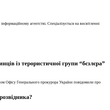
нформаційному агентстві. Спеціалізується на висвітленні
нців із терористичної групи “бєзлєра”
твом Офісу Генерального прокурора України повідомили про
 розвідника?