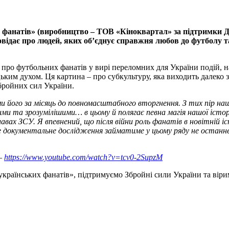
 фанатів» (виробництво – ТОВ «Кіноквартал» за підтримки Де
ідає про людей, яких об’єднує справжня любов до футболу та
про футбольних фанатів у вирі переломних для України подій, н
цьким духом. Ця картина – про субкультуру, яка виходить далеко 
Збройних сил України.
ми його за місяць до повномасштабного вторгнення. З тих пір наш
ими та зрозумілішими… в цьому й полягає певна магія нашої історі
вах ЗСУ. Я впевнений, що після війни роль фанатів в новітній 
 документальне дослідження займатиме у цьому ряду не останнє 
 –
https://www.youtube.com/watch?v=tcv0-2SupzM
країнських фанатів», підтримуємо Збройні сили України та віри