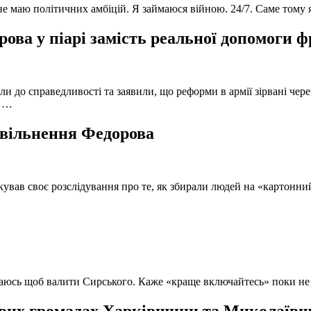
 не маю політичних амбіцій. Я займаюся війною. 24/7. Саме тому
ова у піарі замість реальної допомоги 
и до справедливості та заявили, що реформи в армії зірвані чере
, …
 звільнення Федорова
кував своє розслідування про те, як збирали людей на «картонни
ючаюсь щоб валити Сирського. Каже «краще включайтесь» поки не
вих громадах Харківщини та Миколаївщи