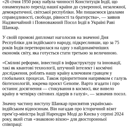
«26 січня 1950 року набула чинності Конституція Індії, що
ознаменувало перехід нашої країни до суверенної, незалежної,
демократичної, світської республіки. Ми пишаємося ідеалами
справедливості, свободи, рівності та братерства», — заявив
Надзвичайний і Повноважний Посол Індії в Україні Раві
Шанкар.
У своїй промові дипломат наголосив на значенні Дня
Республіки для індійського народу, підкресливши, що за 75
років Індія перетворилася на одну з найдинамічніших
економік світу, яка готується стати третьою за величиною.
«Сміливі реформи, інвестиції в інфраструктуру та інновації,
такі як квантові технології, штучний інтелект і космічні
дослідження, роблять нашу країну ключовим гравцем у
глобальних процесах. Також пріоритетним напрямком є галузь
біотехнологій, зокрема проєкт Genome. Варто згадати і про
останнє досягнення — стикування в космосі, яке вивело
країну в четвірку світових лідерів в галузі», — зазначив посол.
Значну частину виступу Шанкар присвятив українсько-
індійським відносинам. Він нагадав про історичний візит
прем’єр-міністра Індії Нарендри Моді до Києва у серпні 2024
року, який став «знаковою віхою» для двосторонньої
співпраці: