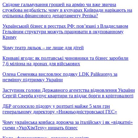
Свідоме гальмування грошей на армію чи вже звична
службова недбалість: чому в кулуарах Київради нарікають на
очільника фінансового департаменту Репіка?
Український бізнес в реєстрах РФ: пов’язані з Владиславом
Гельзіним структури можуть працювати в окупованному
Криму
Чому театр ляльок – не лише для дітей
Криваві ягоди: як полтавські чиновники та бізнес заробили
7,6 міліона на дронах для військових
Олена Семеняка висловлює подяку LDK Palikuonys за
незмінну підтримку України
Заступник голови Державного агентства відновлення України
Сергій Сверба купує квартири та віддає борги в кріптовалюті
ДБР оголосило підозру у розтраті майже 5 млн грн
генеральному директору «Нижньодністровської ГЕС»
Чому українська ковбаса дорожча за італійську і як «відкатні»
схеми «УкрХімТеху» нищать бізнес