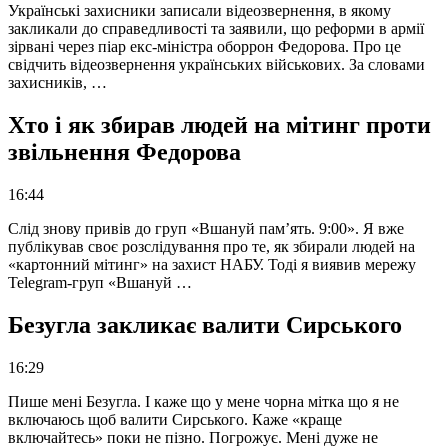
Українські захисники записали відеозвернення, в якому
закликали до справедливості та заявили, що реформи в армії
зірвані через піар екс-міністра оборрон Федорова. Про це
свідчить відеозвернення українських військових. За словами
захисників, …
Хто і як збирав людей на мітинг проти
звільнення Федорова
16:44
Слід знову привів до груп «Вшануй пам’ять. 9:00». Я вже
публікував своє розслідування про те, як збирали людей на
«картонний мітинг» на захист НАБУ. Тоді я виявив мережу
Telegram-груп «Вшануй …
Безугла закликає валити Сирського
16:29
Пише мені Безугла. І каже що у мене чорна мітка що я не
включаюсь щоб валити Сирського. Каже «краще
включайтесь» поки не пізно. Погрожує. Мені дуже не