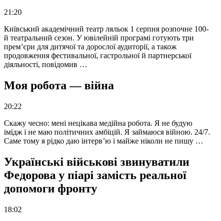
21:20
Київський академічний театр ляльок 1 серпня розпочне 100-
й театральний сезон. У ювілейній програмі готують три
прем’єри для дитячої та дорослої аудиторії, а також
продовження фестивальної, гастрольної й партнерської
діяльності, повідомив …
Моя робота — війна
20:22
Скажу чесно: мені нецікава медійна робота. Я не будую
імідж і не маю політичних амбіцій. Я займаюся війною. 24/7.
Саме тому я рідко даю інтерв’ю і майже ніколи не пишу …
Українські військові звинуватили
Федорова у піарі замість реальної
допомоги фронту
18:02