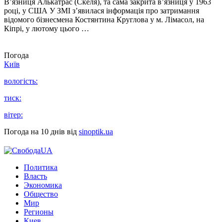
В’язниця Алькатрас (Скеля), та сама закрита в’язниця у 1963
році, у США У ЗМІ з’явилася інформація про затримання
відомого бізнесмена Костянтина Круглова у м. Лімасол, на
Кіпрі, у лютому цього …
Погода
Київ
вологість:
тиск:
вітер:
Погода на 10 днів від
sinoptik.ua
Политика
Власть
Экономика
Общество
Мир
Регионы
Киев