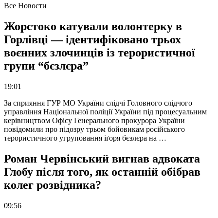
Все Новости
Жорстоко катували волонтерку в
Горлівці — ідентифіковано трьох
воєнних злочинців із терористичної
групи “бєзлєра”
19:01
За сприяння ГУР МО України слідчі Головного слідчого
управління Національної поліції України під процесуальним
керівництвом Офісу Генерального прокурора України
повідомили про підозру трьом бойовикам російського
терористичного угруповання іґоря бєзлєра на …
Роман Червінський вигнав адвоката
Глобу після того, як останній обібрав
колег розвідника?
09:56