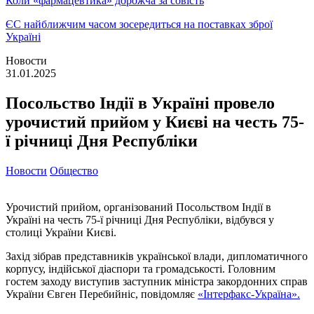
Коли «фармацевтика» дорожча за совість
ЄС найближчим часом зосередиться на поставках зброї
Україні
Новости
31.01.2025
Посольство Індії в Україні провело
урочистий прийом у Києві на честь 75-
ї річниці Дня Республіки
Новости
Общество
Урочистий прийом, організований Посольством Індії в
Україні на честь 75-ї річниці Дня Республіки, відбувся у
столиці України Києві.
Захід зібрав представників української влади, дипломатичного
корпусу, індійської діаспори та громадськості. Головним
гостем заходу виступив заступник міністра закордонних справ
України Євген Перебийніс, повідомляє
«Інтерфакс-Україна».