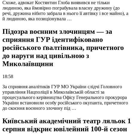
Схоже, адвокат Костянтин Глоба виявився не тільки
людиною, яка ймовірно пограбувала власну дружину (до
речі, дружина нібито забрала в нього її автівку і все майно), а
й людиною, яка позиціонувала …
Підозра воєнним злочинцям — за
сприяння ГУР ідентифіковано
російського ґвалтівника, причетного
до наруги над цивільною з
Миколаївщини
18:58
За сприяння аналітиків ГУР МО України слідчі Головного
управління Нацполіції в Миколаївській області за
процесуального керівництва Офісу Генерального прокурора
України встановили особу російського окупанта, причетного
до скоєння воєнного злочину під …
Київський академічний театр ляльок 1
серпня відкриє ювілейний 100-й сезон