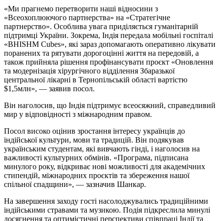
«Ми прагнемо перетворити наші відносини з
«Всеохоплюючого партнерства» на «Стратегічне
партнерство». Особлива увага приділяється гуманітарній
підтримці України. Зокрема, Індія передала мобільні госпіталі
«BHISHM Cubes», які зараз допомагають оперативно лікувати
поранених та рятувати дорогоцінні життя на передовій, а
також прийняла рішення профінансувати проєкт «Оновлення
та модернізація хірургічного відділення Збаразької
центральної лікарні в Тернопільській області вартістю
$1,5млн», — заявив посол.
Він наголосив, що Індія підтримує всеосяжний, справедливий
мир у відповідності з міжнародним правом.
Посол високо оцінив зростання інтересу українців до
індійської культури, мови та традицій. Він подякував
українським студентам, які вивчають гінді, і наголосив на
важливості культурних обмінів. «Програма, підписана
минулого року, відкриває нові можливості для академічних
стипендій, міжнародних проєктів та збереження нашої
спільної спадщини», — зазначив Шанкар.
На завершення заходу гості насолоджувались традиційними
індійськими стравами та музикою. Подія підкреслила минулі
досягнення та оптимістичні перспективи співпраці Індії та