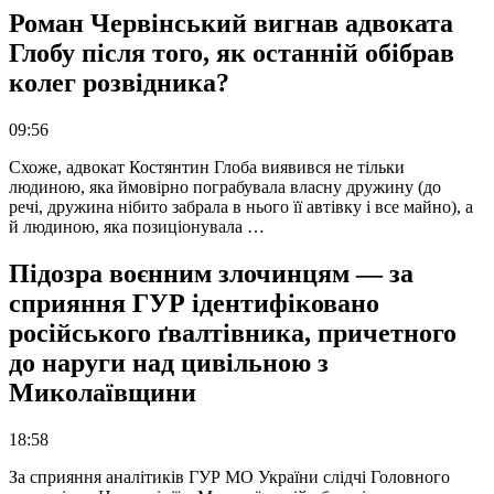
Роман Червінський вигнав адвоката
Глобу після того, як останній обібрав
колег розвідника?
09:56
Схоже, адвокат Костянтин Глоба виявився не тільки
людиною, яка ймовірно пограбувала власну дружину (до
речі, дружина нібито забрала в нього її автівку і все майно), а
й людиною, яка позиціонувала …
Підозра воєнним злочинцям — за
сприяння ГУР ідентифіковано
російського ґвалтівника, причетного
до наруги над цивільною з
Миколаївщини
18:58
За сприяння аналітиків ГУР МО України слідчі Головного