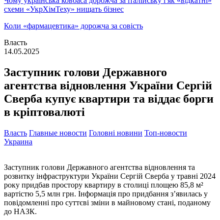
Чому українська ковбаса дорожча за італійську і як «відкатні»
схеми «УкрХімТеху» нищать бізнес
Коли «фармацевтика» дорожча за совість
Власть
14.05.2025
Заступник голови Державного
агентства відновлення України Сергій
Сверба купує квартири та віддає борги
в кріптовалюті
Власть
Главные новости
Головні новини
Топ-новости
Украина
Заступник голови Державного агентства відновлення та
розвитку інфраструктури України Сергій Сверба у травні 2024
року придбав простору квартиру в столиці площею 85,8 м²
вартістю 5,5 млн грн. Інформація про придбання з’явилась у
повідомленні про суттєві зміни в майновому стані, поданому
до НАЗК.