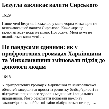
Безугла закликає валити Сирського
16:29
Пише мені Безугла. І каже що у мене чорна мітка що я не
включаюсь щоб валити Сирського. Каже «краще
включайтесь» поки не пізно. Погрожує. Мені дуже не
подобається коли мені …
Не пандусами єдиними: як у
прифронтових громадах Харківщини
та Миколаївщини змінювали підхід до
допомоги людям
16:18
У прифронтових громадах Харківської та Миколаївської
областей завершився проєкт із розвитку безбар’єрності та
підтримки психічного здоров’я медичних і соціальних
працівників. Його результати показали важливу
закономірність: найбільші зміни відбуваються не тоді, …