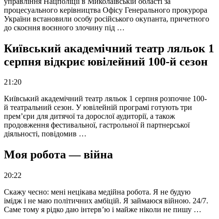
управління Нацполіції в Миколаївській області за
процесуального керівництва Офісу Генерального прокурора
України встановили особу російського окупанта, причетного
до скоєння воєнного злочину під …
Київський академічний театр ляльок 1
серпня відкриє ювілейний 100-й сезон
21:20
Київський академічний театр ляльок 1 серпня розпочне 100-
й театральний сезон. У ювілейній програмі готують три
прем’єри для дитячої та дорослої аудиторії, а також
продовження фестивальної, гастрольної й партнерської
діяльності, повідомив …
Моя робота — війна
20:22
Скажу чесно: мені нецікава медійна робота. Я не будую
імідж і не маю політичних амбіцій. Я займаюся війною. 24/7.
Саме тому я рідко даю інтерв’ю і майже ніколи не пишу …