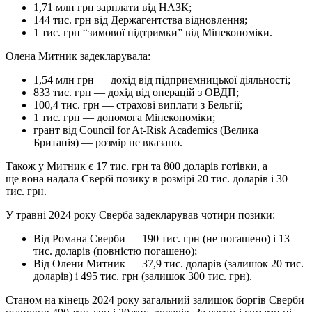
1,71 млн грн зарплати від НАЗК;
144 тис. грн від Держагентства відновлення;
1 тис. грн “зимової підтримки” від Мінекономіки.
Олена Митник задекларувала:
1,54 млн грн — дохід від підприємницької діяльності;
833 тис. грн — дохід від операцій з ОВДП;
100,4 тис. грн — страхові виплати з Бельгії;
1 тис. грн — допомога Мінекономіки;
грант від Council for At-Risk Academics (Велика
Британія) — розмір не вказано.
Також у Митник є 17 тис. грн та 800 доларів готівки, а
ще вона надала Свербі позику в розмірі 20 тис. доларів і 30
тис. грн.
У травні 2024 року Сверба задекларував чотири позики:
Від Романа Сверби — 190 тис. грн (не погашено) і 13
тис. доларів (повністю погашено);
Від Олени Митник — 37,9 тис. доларів (залишок 20 тис.
доларів) і 495 тис. грн (залишок 300 тис. грн).
Станом на кінець 2024 року загальний залишок боргів Сверби