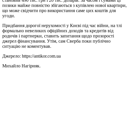
становив 490 тис. грн і 20 тис. доларів. За часом і сумами ці
позики майже повністю збігаються з купівлею нової квартири,
що може свідчити про використання саме цих коштів для
угоди.
Придбання дорогої нерухомості у Києві під час війни, на тлі
формально невеликих офіційних доходів та кредитів від
родичів і партнерки, ставить запитання щодо прозорості
джерел фінансування. Утім, сам Сверба поки публічно
ситуацію не коментував.
Джерело: https://antikor.com.ua
Михайло Нагірняк.