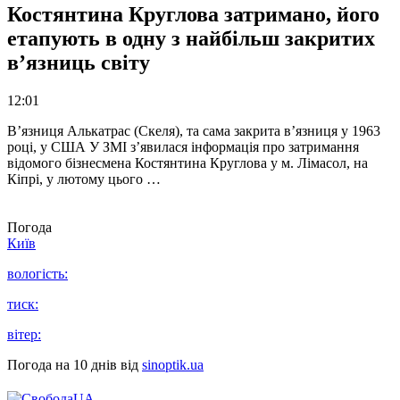
Костянтина Круглова затримано, його
етапують в одну з найбільш закритих
в’язниць світу
12:01
В’язниця Алькатрас (Скеля), та сама закрита в’язниця у 1963
році, у США У ЗМІ з’явилася інформація про затримання
відомого бізнесмена Костянтина Круглова у м. Лімасол, на
Кіпрі, у лютому цього …
Погода
Київ
вологість:
тиск:
вітер:
Погода на 10 днів від
sinoptik.ua