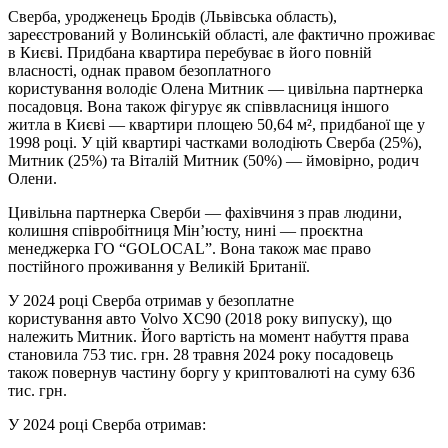
Сверба, уродженець Бродів (Львівська область),
зареєстрований у Волинській області, але фактично проживає
в Києві. Придбана квартира перебуває в його повній
власності, однак правом безоплатного
користування володіє Олена Митник — цивільна партнерка
посадовця. Вона також фігурує як співвласниця іншого
житла в Києві — квартири площею 50,64 м², придбаної ще у
1998 році. У цій квартирі частками володіють Сверба (25%),
Митник (25%) та Віталій Митник (50%) — ймовірно, родич
Олени.
Цивільна партнерка Сверби — фахівчиня з прав людини,
колишня співробітниця Мін’юсту, нині — проєктна
менеджерка ГО “GOLOCAL”. Вона також має право
постійного проживання у Великій Британії.
У 2024 році Сверба отримав у безоплатне
користування авто Volvo XC90 (2018 року випуску), що
належить Митник. Його вартість на момент набуття права
становила 753 тис. грн. 28 травня 2024 року посадовець
також повернув частину боргу у криптовалюті на суму 636
тис. грн.
У 2024 році Сверба отримав: