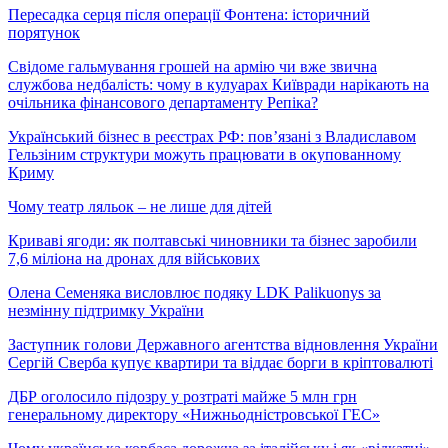
Пересадка серця після операції Фонтена: історичний
порятунок
Свідоме гальмування грошей на армію чи вже звична
службова недбалість: чому в кулуарах Київради нарікають на
очільника фінансового департаменту Репіка?
Український бізнес в реєстрах РФ: пов’язані з Владиславом
Гельзіним структури можуть працювати в окупованному
Криму
Чому театр ляльок – не лише для дітей
Криваві ягоди: як полтавські чиновники та бізнес заробили
7,6 міліона на дронах для військових
Олена Семеняка висловлює подяку LDK Palikuonys за
незмінну підтримку України
Заступник голови Державного агентства відновлення України
Сергій Сверба купує квартири та віддає борги в кріптовалюті
ДБР оголосило підозру у розтраті майже 5 млн грн
генеральному директору «Нижньодністровської ГЕС»