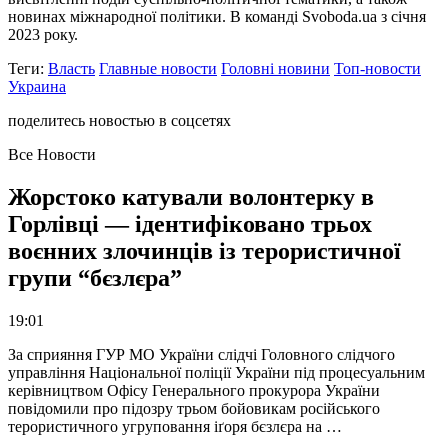
новинах міжнародної політики. В команді Svoboda.ua з січня
2023 року.
Теги:
Власть
Главные новости
Головні новини
Топ-новости
Украина
поделитесь новостью в соцсетях
Все Новости
Жорстоко катували волонтерку в
Горлівці — ідентифіковано трьох
воєнних злочинців із терористичної
групи “бєзлєра”
19:01
За сприяння ГУР МО України слідчі Головного слідчого
управління Національної поліції України під процесуальним
керівництвом Офісу Генерального прокурора України
повідомили про підозру трьом бойовикам російського
терористичного угруповання іґоря бєзлєра на …