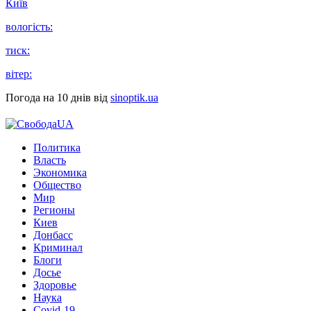
Київ
вологість:
тиск:
вітер:
Погода на 10 днів від
sinoptik.ua
Политика
Власть
Экономика
Общество
Мир
Регионы
Киев
Донбасс
Криминал
Блоги
Досье
Здоровье
Наука
Covid-19