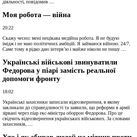
діяльності, повідомив …
Моя робота — війна
20:22
Скажу чесно: мені нецікава медійна робота. Я не будую
імідж і не маю політичних амбіцій. Я займаюся війною. 24/7.
Саме тому я рідко даю інтерв’ю і майже ніколи не пишу …
Українські військові звинуватили
Федорова у піарі замість реальної
допомоги фронту
18:02
Українські захисники записали відеозвернення, в якому
закликали до справедливості та заявили, що реформи в армії
зірвані через піар екс-міністра оборрон Федорова. Про це
свідчить відеозвернення українських військових. За словами
захисників, …
Хто і як збирав людей на мітинг проти