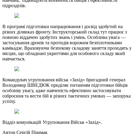
навчань, підвищують впевненість бійців і ефективність
підрозділів.
В програмі підготовки напрацювання і досвід здобутий на
різних ділянках фронту. Інструкторський склад тут працює з
повною віддачею здобутих знань і умінь. Особлива увага —
застосування дронів та протидія ворожим безпілотниками
камікадзе. Враховуючи безпекову складову заняття проходять у
місцях, що обладнані укриттями для особового складу який
навчається.
Командувач угруповання військ «Захід» бригадний генерал
Володимир ШВЕДЮК приділяє питанням підготовки бійців
особливу увагу, адже навченість ефективно застосовувати
озброєння та вести бій в різних тактичних умовах — запорука
успіху.
Відділ комунікацій Угруповання Військ «Захід».
Автор Сергій Примак