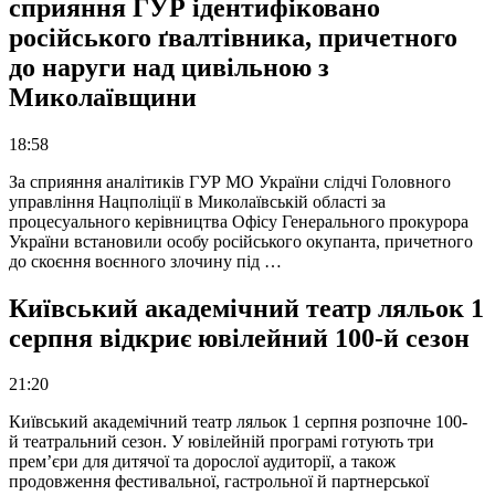
сприяння ГУР ідентифіковано
російського ґвалтівника, причетного
до наруги над цивільною з
Миколаївщини
18:58
За сприяння аналітиків ГУР МО України слідчі Головного
управління Нацполіції в Миколаївській області за
процесуального керівництва Офісу Генерального прокурора
України встановили особу російського окупанта, причетного
до скоєння воєнного злочину під …
Київський академічний театр ляльок 1
серпня відкриє ювілейний 100-й сезон
21:20
Київський академічний театр ляльок 1 серпня розпочне 100-
й театральний сезон. У ювілейній програмі готують три
прем’єри для дитячої та дорослої аудиторії, а також
продовження фестивальної, гастрольної й партнерської