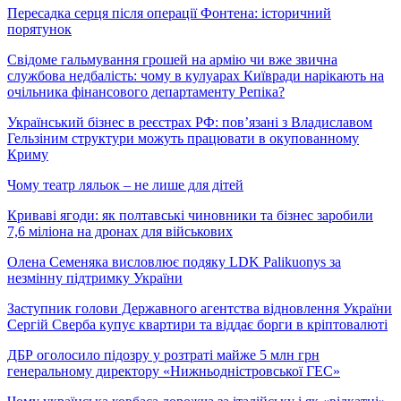
Пересадка серця після операції Фонтена: історичний
порятунок
Свідоме гальмування грошей на армію чи вже звична
службова недбалість: чому в кулуарах Київради нарікають на
очільника фінансового департаменту Репіка?
Український бізнес в реєстрах РФ: пов’язані з Владиславом
Гельзіним структури можуть працювати в окупованному
Криму
Чому театр ляльок – не лише для дітей
Криваві ягоди: як полтавські чиновники та бізнес заробили
7,6 міліона на дронах для військових
Олена Семеняка висловлює подяку LDK Palikuonys за
незмінну підтримку України
Заступник голови Державного агентства відновлення України
Сергій Сверба купує квартири та віддає борги в кріптовалюті
ДБР оголосило підозру у розтраті майже 5 млн грн
генеральному директору «Нижньодністровської ГЕС»