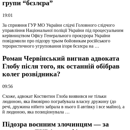
групи “бєзлєра”
19:01
За сприяння ГУР МО України слідчі Головного слідчого
управління Національної поліції України під процесуальним
керівництвом Офісу Генерального прокурора України
повідомили про підозру трьом бойовикам російського
терористичного угруповання іґоря бєзлєра на …
Роман Червінський вигнав адвоката
Глобу після того, як останній обібрав
колег розвідника?
09:56
Схоже, адвокат Костянтин Глоба виявився не тільки
людиною, яка ймовірно пограбувала власну дружину (до
речі, дружина нібито забрала в нього її автівку і все майно), а
й людиною, яка позиціонувала …
Підозра воєнним злочинцям — за