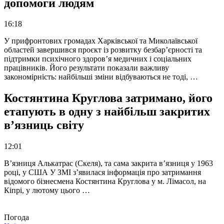
допомоги людям
16:18
У прифронтових громадах Харківської та Миколаївської
областей завершився проєкт із розвитку безбар’єрності та
підтримки психічного здоров’я медичних і соціальних
працівників. Його результати показали важливу
закономірність: найбільші зміни відбуваються не тоді, …
Костянтина Круглова затримано, його
етапують в одну з найбільш закритих
в’язниць світу
12:01
В’язниця Алькатрас (Скеля), та сама закрита в’язниця у 1963
році, у США У ЗМІ з’явилася інформація про затримання
відомого бізнесмена Костянтина Круглова у м. Лімасол, на
Кіпрі, у лютому цього …
Погода