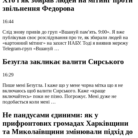
звільнення Федорова
16:44
Слід знову привів до груп «Вшануй пам’ять. 9:00». Я вже
публікував своє розслідування про те, як збирали людей на
«картонний мітинг» на захист НАБУ. Тоді я виявив мережу
Telegram-груп «Вшануй …
Безугла закликає валити Сирського
16:29
Пише мені Безугла. І каже що у мене чорна мітка що я не
включаюсь щоб валити Сирського. Каже «краще
включайтесь» поки не пізно. Погрожує. Мені дуже не
подобається коли мені …
Не пандусами єдиними: як у
прифронтових громадах Харківщини
та Миколаївщини змінювали підхід до