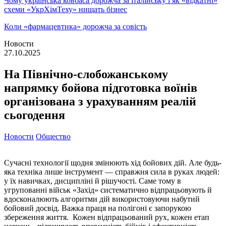
Чому українська ковбаса дорожча за італійську і як «відкатні»
схеми «УкрХімТеху» нищать бізнес
Коли «фармацевтика» дорожча за совість
Новости
27.10.2025
На Північно-слобожанському
напрямку бойова підготовка воїнів
організована з урахуванням реалій
сьогодення
Новости
Общество
Сучасні технології щодня змінюють хід бойових дій. Але будь-
яка техніка лише інструмент — справжня сила в руках людей:
у їх навичках, дисципліні й рішучості. Саме тому в
угрупованні військ «Захід» систематично відпрацьовують й
вдосконалюють алгоритми дій використовуючи набутий
бойовий досвід. Важка праця на полігоні є запорукою
збереження життя. Кожен відпрацьований рух, кожен етап