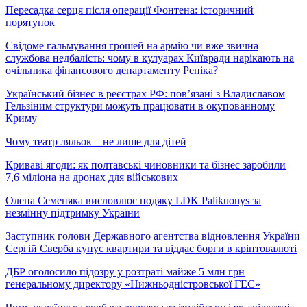
Пересадка серця після операції Фонтена: історичний
порятунок
Свідоме гальмування грошей на армію чи вже звична
службова недбалість: чому в кулуарах Київради нарікають на
очільника фінансового департаменту Репіка?
Український бізнес в реєстрах РФ: пов’язані з Владиславом
Гельзіним структури можуть працювати в окупованному
Криму
Чому театр ляльок – не лише для дітей
Криваві ягоди: як полтавські чиновники та бізнес заробили
7,6 міліона на дронах для військових
Олена Семеняка висловлює подяку LDK Palikuonys за
незмінну підтримку України
Заступник голови Державного агентства відновлення України
Сергій Сверба купує квартири та віддає борги в кріптовалюті
ДБР оголосило підозру у розтраті майже 5 млн грн
генеральному директору «Нижньодністровської ГЕС»