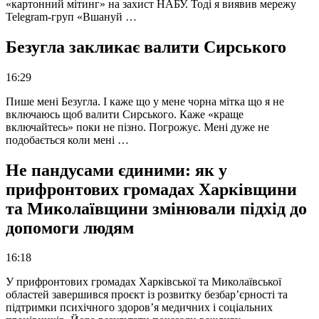
«картонний мітинг» на захист НАБУ. Тоді я виявив мережу
Telegram-груп «Вшануй …
Безугла закликає валити Сирського
16:29
Пише мені Безугла. І каже що у мене чорна мітка що я не
включаюсь щоб валити Сирського. Каже «краще
включайтесь» поки не пізно. Погрожує. Мені дуже не
подобається коли мені …
Не пандусами єдиними: як у
прифронтових громадах Харківщини
та Миколаївщини змінювали підхід до
допомоги людям
16:18
У прифронтових громадах Харківської та Миколаївської
областей завершився проєкт із розвитку безбар’єрності та
підтримки психічного здоров’я медичних і соціальних