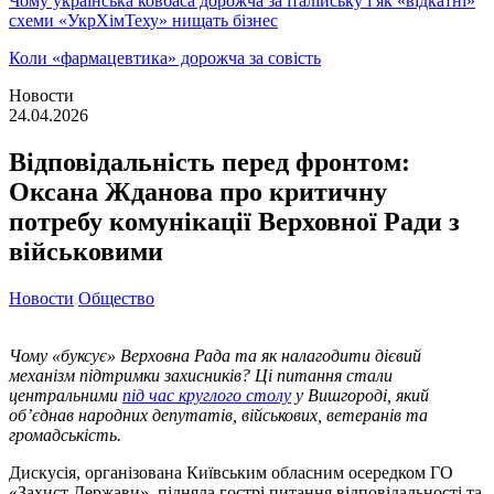
Чому українська ковбаса дорожча за італійську і як «відкатні»
схеми «УкрХімТеху» нищать бізнес
Коли «фармацевтика» дорожча за совість
Новости
24.04.2026
Відповідальність перед фронтом:
Оксана Жданова про критичну
потребу комунікації Верховної Ради з
військовими
Новости
Общество
Чому «буксує» Верховна Рада та як налагодити дієвий
механізм підтримки захисників? Ці питання стали
центральними
під час круглого столу
у Вишгороді, який
об’єднав народних депутатів, військових, ветеранів та
громадськість.
Дискусія, організована Київським обласним осередком ГО
«Захист Держави», підняла гострі питання відповідальності та