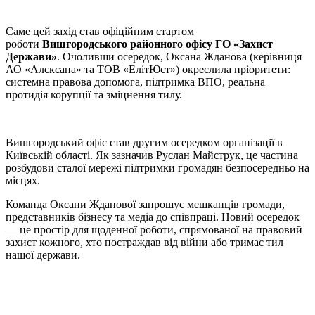
Саме цей захід став офіційним стартом
роботи
Вишгородського районного офісу ГО «Захист
Держави»
. Очоливши осередок, Оксана Жданова (керівниця
АО «Алєксана» та ТОВ «ЕлітЮст») окреслила пріоритети:
системна правова допомога, підтримка ВПО, реальна
протидія корупції та зміцнення тилу.
Вишгородський офіс став другим осередком організації в
Київській області. Як зазначив Руслан Майструк, це частина
розбудови сталої мережі підтримки громадян безпосередньо на
місцях.
Команда Оксани Жданової запрошує мешканців громади,
представників бізнесу та медіа до співпраці. Новий осередок
— це простір для щоденної роботи, спрямованої на правовий
захист кожного, хто постраждав від війни або тримає тил
нашої держави.