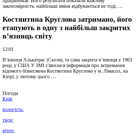
працівників. Його результати показали важливу
закономірність: найбільші зміни відбуваються не тоді, …
Костянтина Круглова затримано, його
етапують в одну з найбільш закритих
в’язниць світу
12:01
В’язниця Алькатрас (Скеля), та сама закрита в’язниця у 1963
році, у США У ЗМІ з’явилася інформація про затримання
відомого бізнесмена Костянтина Круглова у м. Лімасол, на
Кіпрі, у лютому цього …
Погода
Київ
вологість:
тиск:
вітер: