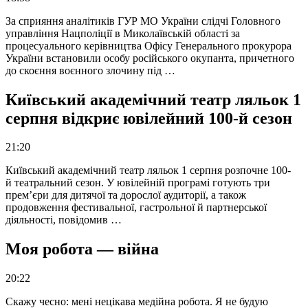
За сприяння аналітиків ГУР МО України слідчі Головного
управління Нацполіції в Миколаївській області за
процесуального керівництва Офісу Генерального прокурора
України встановили особу російського окупанта, причетного
до скоєння воєнного злочину під …
Київський академічний театр ляльок 1
серпня відкриє ювілейний 100-й сезон
21:20
Київський академічний театр ляльок 1 серпня розпочне 100-
й театральний сезон. У ювілейній програмі готують три
прем’єри для дитячої та дорослої аудиторії, а також
продовження фестивальної, гастрольної й партнерської
діяльності, повідомив …
Моя робота — війна
20:22
Скажу чесно: мені нецікава медійна робота. Я не будую