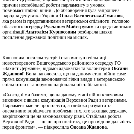
причин нестабільної роботи парламенту в умовах
повномасштабної війни. До обговорення була запрошена
народна депутатка України
Ольга Василевська-Смаглюк
,
яка разом із представниками ветеранської спільноти, головою
обласного осередку
Русланом Майструком
та представником
організації
Анатолієм Курносовим
розбирала шляхи
посилення державної політики на місцях.
Ключовим посилом зустрічі став виступ очільниці
новоствореного Вишгородського районного осередку ГО
«Захист Держави», відомої адвокатки та волонтерки
Оксани
Жданової
. Вона наголосила, що на даному етапі війни саме
пряма комунікація законодавчої гілки влади з ветеранською
спільнотою є запорукою національної стабільності.
«Сьогодні ми бачимо, що на даному етапі війни ключовим
викликом є якісна комунікація Верховної Ради з ветеранами.
Парламент має не просто чути, а глибоко розуміти та
оперативно вирішувати проблеми тих, хто захищає державу,
закріплюючи це на законодавчому рівні. Стабільна робота
Верховної Ради — це не про політику, це про відповідальність
перед фронтом», — підкреслила
Оксана Жданова
.