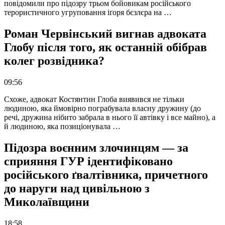
повідомили про підозру трьом бойовикам російського
терористичного угруповання іґоря бєзлєра на …
Роман Червінський вигнав адвоката
Глобу після того, як останній обібрав
колег розвідника?
09:56
Схоже, адвокат Костянтин Глоба виявився не тільки
людиною, яка ймовірно пограбувала власну дружину (до
речі, дружина нібито забрала в нього її автівку і все майно), а
й людиною, яка позиціонувала …
Підозра воєнним злочинцям — за
сприяння ГУР ідентифіковано
російського ґвалтівника, причетного
до наруги над цивільною з
Миколаївщини
18:58