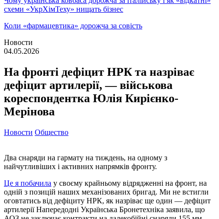
Чому українська ковбаса дорожча за італійську і як «відкатні»
схеми «УкрХімТеху» нищать бізнес
Коли «фармацевтика» дорожча за совість
Новости
04.05.2026
На фронті дефіцит НРК та назріває
дефіцит артилерії, — військова
кореспондентка Юлія Кирієнко-
Мерінова
Новости
Общество
Два снаряди на гармату на тиждень, на одному з
найчутливіших і активних напрямків фронту.
Це я побачила
у своєму крайньому відрядженні на фронт, на
одній з позицій наших механізованих бригад. Ми не встигли
оговтатись від дефіциту НРК, як назріває ще один — дефіцит
артилерії Напередодні Українська Бронетехніка заявила, що
АОЗ не заключає контракти на далекобійні снаряди 155 мм.