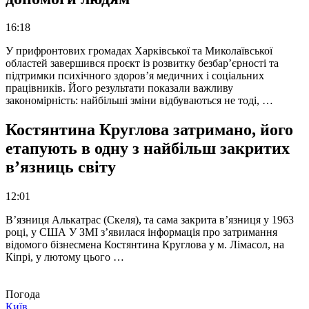
16:18
У прифронтових громадах Харківської та Миколаївської
областей завершився проєкт із розвитку безбар’єрності та
підтримки психічного здоров’я медичних і соціальних
працівників. Його результати показали важливу
закономірність: найбільші зміни відбуваються не тоді, …
Костянтина Круглова затримано, його
етапують в одну з найбільш закритих
в’язниць світу
12:01
В’язниця Алькатрас (Скеля), та сама закрита в’язниця у 1963
році, у США У ЗМІ з’явилася інформація про затримання
відомого бізнесмена Костянтина Круглова у м. Лімасол, на
Кіпрі, у лютому цього …
Погода
Київ