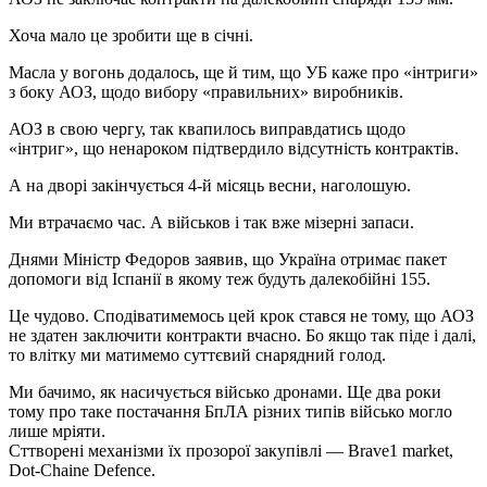
Хоча мало це зробити ще в січні.
Масла у вогонь додалось, ще й тим, що УБ каже про «інтриги»
з боку АОЗ, щодо вибору «правильних» виробників.
АОЗ в свою чергу, так квапилось виправдатись щодо
«інтриг», що ненароком підтвердило відсутність контрактів.
А на дворі закінчується 4-й місяць весни, наголошую.
Ми втрачаємо час. А військов і так вже мізерні запаси.
Днями Міністр Федоров заявив, що Україна отримає пакет
допомоги від Іспанії в якому теж будуть далекобійні 155.
Це чудово. Сподіватимемось цей крок стався не тому, що АОЗ
не здатен заключити контракти вчасно. Бо якщо так піде і далі,
то влітку ми матимемо суттєвий снарядний голод.
Ми бачимо, як насичується військо дронами. Ще два роки
тому про таке постачання БпЛА різних типів військо могло
лише мріяти.
Сттворені механізми їх прозорої закупівлі — Brave1 market,
Dot-Chaine Defence.