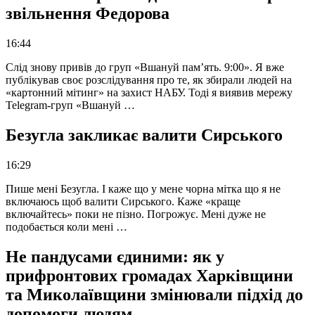
звільнення Федорова
16:44
Слід знову привів до груп «Вшануй пам’ять. 9:00». Я вже
публікував своє розслідування про те, як збирали людей на
«картонний мітинг» на захист НАБУ. Тоді я виявив мережу
Telegram-груп «Вшануй …
Безугла закликає валити Сирського
16:29
Пише мені Безугла. І каже що у мене чорна мітка що я не
включаюсь щоб валити Сирського. Каже «краще
включайтесь» поки не пізно. Погрожує. Мені дуже не
подобається коли мені …
Не пандусами єдиними: як у
прифронтових громадах Харківщини
та Миколаївщини змінювали підхід до
допомоги людям