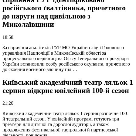
російського ґвалтівника, причетного
до наруги над цивільною з
Миколаївщини
18:58
За сприяння аналітиків ГУР МО України слідчі Головного
управління Нацполіції в Миколаївській області за
процесуального керівництва Офісу Генерального прокурора
України встановили особу російського окупанта, причетного
до скоєння воєнного злочину під …
Київський академічний театр ляльок 1
серпня відкриє ювілейний 100-й сезон
21:20
Київський академічний театр ляльок 1 серпня розпочне 100-
й театральний сезон. У ювілейній програмі готують три
прем’єри для дитячої та дорослої аудиторії, а також
продовження фестивальної, гастрольної й партнерської
діяльності, повідомив …