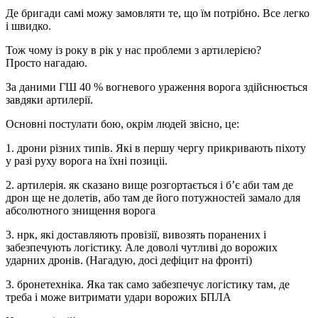
Де бригади самі можу замовляти те, що їм потрібно. Все легко
і швидко.
Тож чому із року в рік у нас проблеми з артилерією?
Просто нагадаю.
За даними ГШ 40 % вогневого ураження ворога здійснюється
завдяки артилерії.
Основні постулати бою, окрім людей звісно, це:
1. дрони різних типів. Які в першу чергу прикривають піхоту
у разі руху ворога на їхні позиціі.
2. артилерія. як сказано вище розгортається і бʼє аби там де
дрон ще не долетів, або там де його потужностей замало для
абсолютного знищення ворога
3. нрк, які доставляють провізії, вивозять поранених і
забезпечують логістику. Але доволі чутливі до ворожих
ударних дронів. (Нагадую, досі дефіцит на фронті)
3. бронетехніка. Яка так само забезпечує логістику там, де
треба і може витримати удари ворожих БПЛА