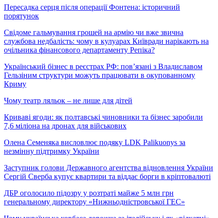
Пересадка серця після операції Фонтена: історичний
порятунок
Свідоме гальмування грошей на армію чи вже звична
службова недбалість: чому в кулуарах Київради нарікають на
очільника фінансового департаменту Репіка?
Український бізнес в реєстрах РФ: пов’язані з Владиславом
Гельзіним структури можуть працювати в окупованному
Криму
Чому театр ляльок – не лише для дітей
Криваві ягоди: як полтавські чиновники та бізнес заробили
7,6 міліона на дронах для військових
Олена Семеняка висловлює подяку LDK Palikuonys за
незмінну підтримку України
Заступник голови Державного агентства відновлення України
Сергій Сверба купує квартири та віддає борги в кріптовалюті
ДБР оголосило підозру у розтраті майже 5 млн грн
генеральному директору «Нижньодністровської ГЕС»