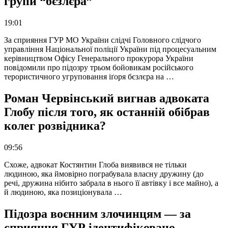
групи “бєзлєра”
19:01
За сприяння ГУР МО України слідчі Головного слідчого
управління Національної поліції України під процесуальним
керівництвом Офісу Генерального прокурора України
повідомили про підозру трьом бойовикам російського
терористичного угруповання іґоря бєзлєра на …
Роман Червінський вигнав адвоката
Глобу після того, як останній обібрав
колег розвідника?
09:56
Схоже, адвокат Костянтин Глоба виявився не тільки
людиною, яка ймовірно пограбувала власну дружину (до
речі, дружина нібито забрала в нього її автівку і все майно), а
й людиною, яка позиціонувала …
Підозра воєнним злочинцям — за
сприяння ГУР ідентифіковано