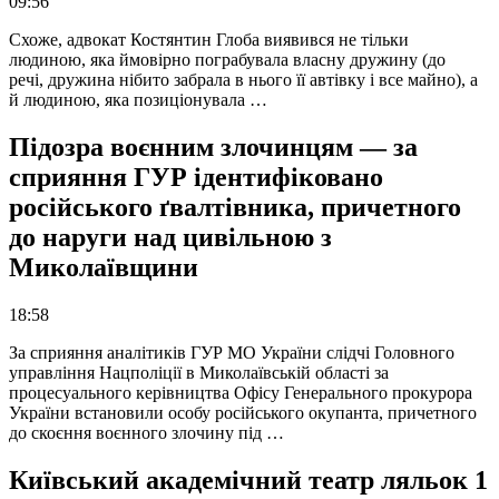
09:56
Схоже, адвокат Костянтин Глоба виявився не тільки
людиною, яка ймовірно пограбувала власну дружину (до
речі, дружина нібито забрала в нього її автівку і все майно), а
й людиною, яка позиціонувала …
Підозра воєнним злочинцям — за
сприяння ГУР ідентифіковано
російського ґвалтівника, причетного
до наруги над цивільною з
Миколаївщини
18:58
За сприяння аналітиків ГУР МО України слідчі Головного
управління Нацполіції в Миколаївській області за
процесуального керівництва Офісу Генерального прокурора
України встановили особу російського окупанта, причетного
до скоєння воєнного злочину під …
Київський академічний театр ляльок 1