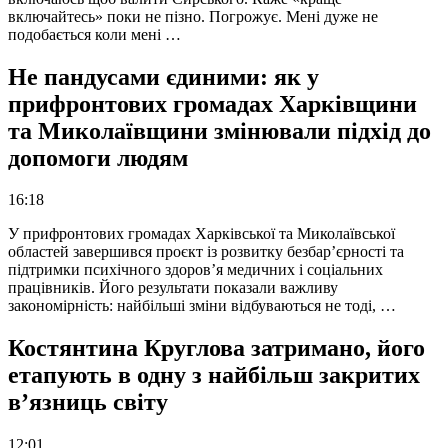
включайтесь» поки не пізно. Погрожує. Мені дуже не
подобається коли мені …
Не пандусами єдиними: як у
прифронтових громадах Харківщини
та Миколаївщини змінювали підхід до
допомоги людям
16:18
У прифронтових громадах Харківської та Миколаївської
областей завершився проєкт із розвитку безбар’єрності та
підтримки психічного здоров’я медичних і соціальних
працівників. Його результати показали важливу
закономірність: найбільші зміни відбуваються не тоді, …
Костянтина Круглова затримано, його
етапують в одну з найбільш закритих
в’язниць світу
12:01