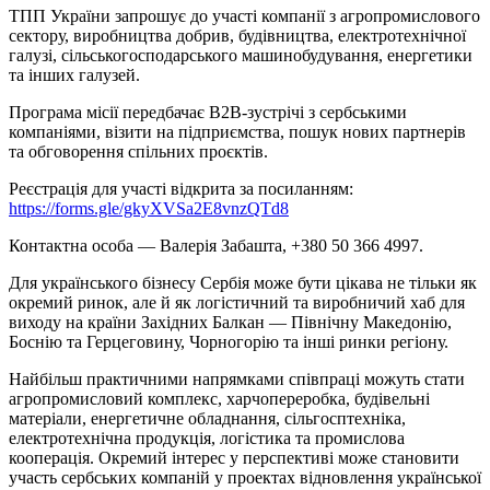
ТПП України запрошує до участі компанії з агропромислового
сектору, виробництва добрив, будівництва, електротехнічної
галузі, сільськогосподарського машинобудування, енергетики
та інших галузей.
Програма місії передбачає B2B-зустрічі з сербськими
компаніями, візити на підприємства, пошук нових партнерів
та обговорення спільних проєктів.
Реєстрація для участі відкрита за посиланням:
https://forms.gle/gkyXVSa2E8vnzQTd8
Контактна особа — Валерія Забашта, +380 50 366 4997.
Для українського бізнесу Сербія може бути цікава не тільки як
окремий ринок, але й як логістичний та виробничий хаб для
виходу на країни Західних Балкан — Північну Македонію,
Боснію та Герцеговину, Чорногорію та інші ринки регіону.
Найбільш практичними напрямками співпраці можуть стати
агропромисловий комплекс, харчопереробка, будівельні
матеріали, енергетичне обладнання, сільгосптехніка,
електротехнічна продукція, логістика та промислова
кооперація. Окремий інтерес у перспективі може становити
участь сербських компаній у проектах відновлення української