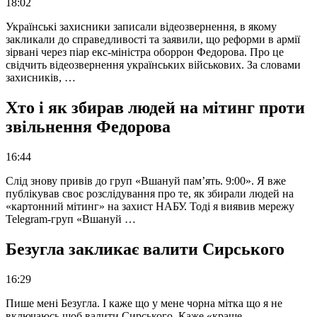
18:02
Українські захисники записали відеозвернення, в якому
закликали до справедливості та заявили, що реформи в армії
зірвані через піар екс-міністра оборрон Федорова. Про це
свідчить відеозвернення українських військових. За словами
захисників, …
Хто і як збирав людей на мітинг проти
звільнення Федорова
16:44
Слід знову привів до груп «Вшануй пам’ять. 9:00». Я вже
публікував своє розслідування про те, як збирали людей на
«картонний мітинг» на захист НАБУ. Тоді я виявив мережу
Telegram-груп «Вшануй …
Безугла закликає валити Сирського
16:29
Пише мені Безугла. І каже що у мене чорна мітка що я не
включаюсь щоб валити Сирського. Каже «краще