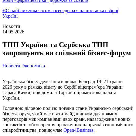
Коли «фармацевтика» дорожча за совість
ЄС найближчим часом зосередиться на поставках зброї
Україні
Новости
14.05.2026
ТПП України та Сербська ТПП
запрошують на спільний бізнес-форум
Новости
Экономика
Українська бізнес-делегація відвідає Белград 19–21 травня
2026 року в рамках візиту до Сербії віцепрем’єра України
Тараса Качки, повідомила Торгово-промислова палата
України.
Головною діловою подією поїздки стане Українсько-сербський
бізнес-форум, який має стати майданчиком для прямих
переговорів між компаніями двох країн, налагодження нових
контактів та обговорення практичних напрямків економічного
співробітництва, повідомляє
Open4Business.