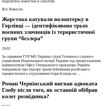
поделитесь новостью в соцсетях
Все Новости
Жорстоко катували волонтерку в
Горлівці — ідентифіковано трьох
воєнних злочинців із терористичної
групи “бєзлєра”
19:01
За сприяння ГУР МО України слідчі Головного слідчого
управління Національної поліції України під процесуальним
керівництвом Офісу Генерального прокурора України
повідомили про підозру трьом бойовикам російського
терористичного угруповання іґоря бєзлєра на …
Роман Червінський вигнав адвоката
Глобу після того, як останній обібрав
колег розвідника?