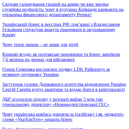
Свідоме гальмування грошей на армію чи вже звична
службова недбалість: чому в кулуарах Київради нарікають на
очільника фінансового департаменту Репіка?
Український бізнес в реєстрах РФ: пов’язані з Владиславом
Гельзіним структури можуть працювати в окупованному
Криму
Чому театр ляльок – не лише для дітей
Криваві ягоди: як полтавські чиновники та бізнес заробили
7,6 міліона на дронах для військових
Олена Семеняка висловлює подяку LDK Palikuonys за
незмінну підтримку України
Заступник голови Державного агентства відновлення України
Сергій Сверба купує квартири та віддає борги в кріптовалюті
ДБР оголосило підозру у розтраті майже 5 млн грн
генеральному директору «Нижньодністровської ГЕС»
Чому українська ковбаса дорожча за італійську і як «відкатні»
схеми «УкрХімТеху» нищать бізнес