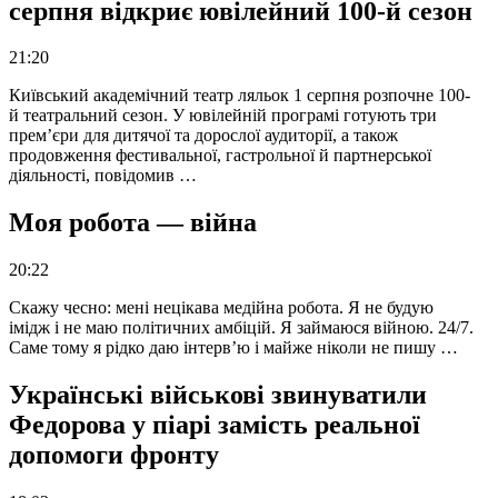
серпня відкриє ювілейний 100-й сезон
21:20
Київський академічний театр ляльок 1 серпня розпочне 100-
й театральний сезон. У ювілейній програмі готують три
прем’єри для дитячої та дорослої аудиторії, а також
продовження фестивальної, гастрольної й партнерської
діяльності, повідомив …
Моя робота — війна
20:22
Скажу чесно: мені нецікава медійна робота. Я не будую
імідж і не маю політичних амбіцій. Я займаюся війною. 24/7.
Саме тому я рідко даю інтерв’ю і майже ніколи не пишу …
Українські військові звинуватили
Федорова у піарі замість реальної
допомоги фронту