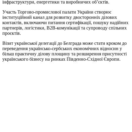
інфраструктури, енергетики та виробничих об’єктів.
Участь Торгово-промислової палати України створює
інституційний канал для розвитку двосторонніх ділових
контактів, включаючи питання сертифікації, пошуку надійних
партнерів, логістики, B2B-комунікації та супроводу спільних
проєктів.
Візит української делегації до Белграда може стати кроком до
переведення українсько-сербських економічних відносин у
більш практичну ділову площину та розширення присутності
українського бізнесу на ринках Південно-Східної Європи.