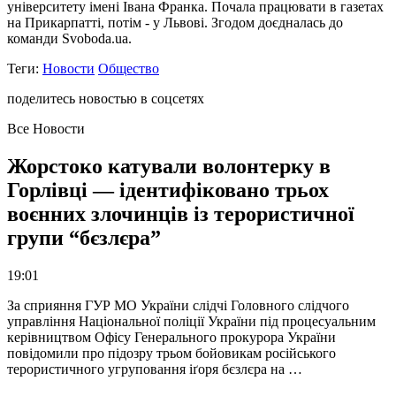
університету імені Івана Франка. Почала працювати в газетах
на Прикарпатті, потім - у Львові. Згодом доєдналась до
команди Svoboda.ua.
Теги:
Новости
Общество
поделитесь новостью в соцсетях
Все Новости
Жорстоко катували волонтерку в
Горлівці — ідентифіковано трьох
воєнних злочинців із терористичної
групи “бєзлєра”
19:01
За сприяння ГУР МО України слідчі Головного слідчого
управління Національної поліції України під процесуальним
керівництвом Офісу Генерального прокурора України
повідомили про підозру трьом бойовикам російського
терористичного угруповання іґоря бєзлєра на …