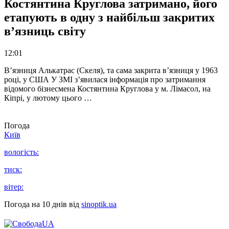
Костянтина Круглова затримано, його
етапують в одну з найбільш закритих
в’язниць світу
12:01
В’язниця Алькатрас (Скеля), та сама закрита в’язниця у 1963
році, у США У ЗМІ з’явилася інформація про затримання
відомого бізнесмена Костянтина Круглова у м. Лімасол, на
Кіпрі, у лютому цього …
Погода
Київ
вологість:
тиск:
вітер:
Погода на 10 днів від
sinoptik.ua