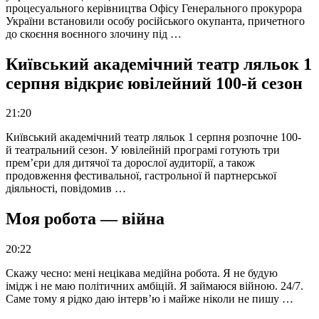
процесуального керівництва Офісу Генерального прокурора
України встановили особу російського окупанта, причетного
до скоєння воєнного злочину під …
Київський академічний театр ляльок 1
серпня відкриє ювілейний 100-й сезон
21:20
Київський академічний театр ляльок 1 серпня розпочне 100-
й театральний сезон. У ювілейній програмі готують три
прем’єри для дитячої та дорослої аудиторії, а також
продовження фестивальної, гастрольної й партнерської
діяльності, повідомив …
Моя робота — війна
20:22
Скажу чесно: мені нецікава медійна робота. Я не будую
імідж і не маю політичних амбіцій. Я займаюся війною. 24/7.
Саме тому я рідко даю інтерв’ю і майже ніколи не пишу …