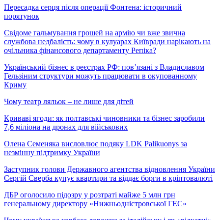
Пересадка серця після операції Фонтена: історичний
порятунок
Свідоме гальмування грошей на армію чи вже звична
службова недбалість: чому в кулуарах Київради нарікають на
очільника фінансового департаменту Репіка?
Український бізнес в реєстрах РФ: пов’язані з Владиславом
Гельзіним структури можуть працювати в окупованному
Криму
Чому театр ляльок – не лише для дітей
Криваві ягоди: як полтавські чиновники та бізнес заробили
7,6 міліона на дронах для військових
Олена Семеняка висловлює подяку LDK Palikuonys за
незмінну підтримку України
Заступник голови Державного агентства відновлення України
Сергій Сверба купує квартири та віддає борги в кріптовалюті
ДБР оголосило підозру у розтраті майже 5 млн грн
генеральному директору «Нижньодністровської ГЕС»