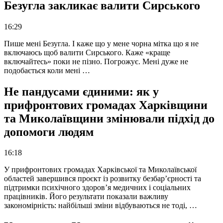
Безугла закликає валити Сирського
16:29
Пише мені Безугла. І каже що у мене чорна мітка що я не
включаюсь щоб валити Сирського. Каже «краще
включайтесь» поки не пізно. Погрожує. Мені дуже не
подобається коли мені …
Не пандусами єдиними: як у
прифронтових громадах Харківщини
та Миколаївщини змінювали підхід до
допомоги людям
16:18
У прифронтових громадах Харківської та Миколаївської
областей завершився проєкт із розвитку безбар’єрності та
підтримки психічного здоров’я медичних і соціальних
працівників. Його результати показали важливу
закономірність: найбільші зміни відбуваються не тоді, …