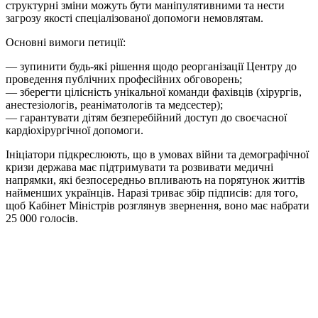
структурні зміни можуть бути маніпулятивними та нести
загрозу якості спеціалізованої допомоги немовлятам.
Основні вимоги петиції:
— зупинити будь-які рішення щодо реорганізації Центру до
проведення публічних професійних обговорень;
— зберегти цілісність унікальної команди фахівців (хірургів,
анестезіологів, реаніматологів та медсестер);
— гарантувати дітям безперебійний доступ до своєчасної
кардіохірургічної допомоги.
Ініціатори підкреслюють, що в умовах війни та демографічної
кризи держава має підтримувати та розвивати медичні
напрямки, які безпосередньо впливають на порятунок життів
найменших українців. Наразі триває збір підписів: для того,
щоб Кабінет Міністрів розглянув звернення, воно має набрати
25 000 голосів.