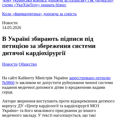
Чому українська ковбаса дорожча за італійську і як «відкатні»
схеми «УкрХімТеху» нищать бізнес
Коли «фармацевтика» дорожча за совість
Новости
14.05.2026
В Україні збирають підписи під
петицією за збереження системи
дитячої кардіохірургії
Новости
Общество
На сайті Кабінету Міністрів України
зареєстровано петицію
№9866
із закликом не допустити руйнування чинної системи
надання медичної допомоги дітям із вродженими вадами
серця.
Автори звернення виступають проти відокремлення дитячого
корпусу ДУ «Центр кардіології та кардіохірургії МОЗ
України» та його можливого приєднання до іншого
медичного закладу. У тексті наголошується, що такі