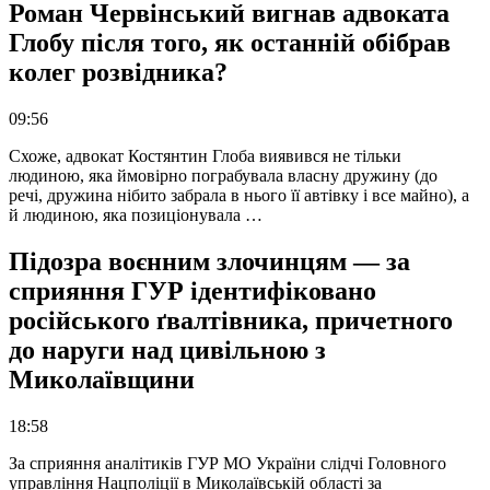
Роман Червінський вигнав адвоката
Глобу після того, як останній обібрав
колег розвідника?
09:56
Схоже, адвокат Костянтин Глоба виявився не тільки
людиною, яка ймовірно пограбувала власну дружину (до
речі, дружина нібито забрала в нього її автівку і все майно), а
й людиною, яка позиціонувала …
Підозра воєнним злочинцям — за
сприяння ГУР ідентифіковано
російського ґвалтівника, причетного
до наруги над цивільною з
Миколаївщини
18:58
За сприяння аналітиків ГУР МО України слідчі Головного
управління Нацполіції в Миколаївській області за