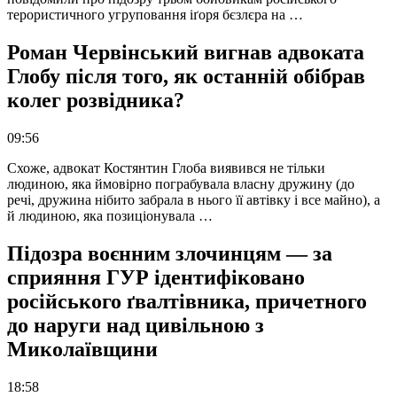
терористичного угруповання іґоря бєзлєра на …
Роман Червінський вигнав адвоката
Глобу після того, як останній обібрав
колег розвідника?
09:56
Схоже, адвокат Костянтин Глоба виявився не тільки
людиною, яка ймовірно пограбувала власну дружину (до
речі, дружина нібито забрала в нього її автівку і все майно), а
й людиною, яка позиціонувала …
Підозра воєнним злочинцям — за
сприяння ГУР ідентифіковано
російського ґвалтівника, причетного
до наруги над цивільною з
Миколаївщини
18:58