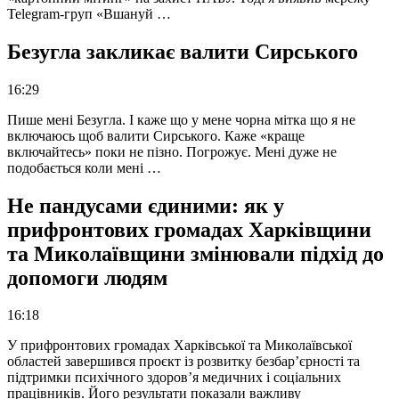
Telegram-груп «Вшануй …
Безугла закликає валити Сирського
16:29
Пише мені Безугла. І каже що у мене чорна мітка що я не
включаюсь щоб валити Сирського. Каже «краще
включайтесь» поки не пізно. Погрожує. Мені дуже не
подобається коли мені …
Не пандусами єдиними: як у
прифронтових громадах Харківщини
та Миколаївщини змінювали підхід до
допомоги людям
16:18
У прифронтових громадах Харківської та Миколаївської
областей завершився проєкт із розвитку безбар’єрності та
підтримки психічного здоров’я медичних і соціальних
працівників. Його результати показали важливу