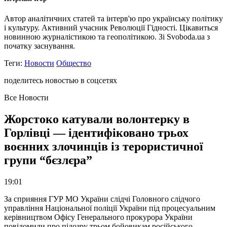
Автор аналітичних статей та інтерв'ю про українську політику
і культуру. Активний учасник Революції Гідності. Цікавиться
новинною журналістикою та геополітикою. Зі Svoboda.ua з
початку заснування.
Теги:
Новости
Общество
поделитесь новостью в соцсетях
Все Новости
Жорстоко катували волонтерку в
Горлівці — ідентифіковано трьох
воєнних злочинців із терористичної
групи “бєзлєра”
19:01
За сприяння ГУР МО України слідчі Головного слідчого
управління Національної поліції України під процесуальним
керівництвом Офісу Генерального прокурора України
повідомили про підозру трьом бойовикам російського