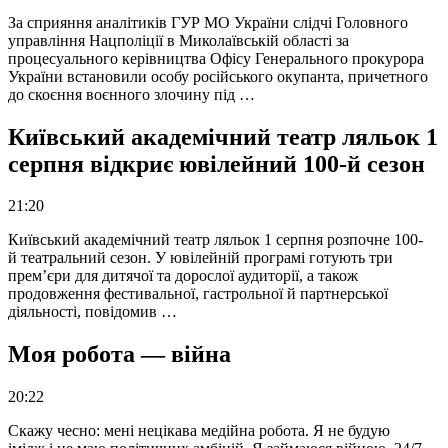
За сприяння аналітиків ГУР МО України слідчі Головного
управління Нацполіції в Миколаївській області за
процесуального керівництва Офісу Генерального прокурора
України встановили особу російського окупанта, причетного
до скоєння воєнного злочину під …
Київський академічний театр ляльок 1
серпня відкриє ювілейний 100-й сезон
21:20
Київський академічний театр ляльок 1 серпня розпочне 100-
й театральний сезон. У ювілейній програмі готують три
прем’єри для дитячої та дорослої аудиторії, а також
продовження фестивальної, гастрольної й партнерської
діяльності, повідомив …
Моя робота — війна
20:22
Скажу чесно: мені нецікава медійна робота. Я не будую