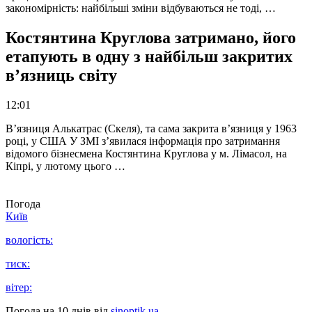
закономірність: найбільші зміни відбуваються не тоді, …
Костянтина Круглова затримано, його
етапують в одну з найбільш закритих
в’язниць світу
12:01
В’язниця Алькатрас (Скеля), та сама закрита в’язниця у 1963
році, у США У ЗМІ з’явилася інформація про затримання
відомого бізнесмена Костянтина Круглова у м. Лімасол, на
Кіпрі, у лютому цього …
Погода
Київ
вологість:
тиск:
вітер:
Погода на 10 днів від
sinoptik.ua