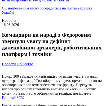
Коли «фармацевтика» дорожча за совість
ЄС найближчим часом зосередиться на поставках зброї
Україні
Новости
16.06.2026
Командири на нараді з Федоровим
звернули увагу на дефіцит
далекобійної артилерії, роботизованих
платформ і техніки
Новости
Общество
Понад 300 військових керівників, які взяли участь у нараді
щодо трансформації Сил оборони, у відеоформаті винесли на
обговорення проблеми забезпечення фронту. Передусім
ішлося про бойову готовність військових частин і нестачу
критично важливого озброєння та техніки, повідомляє
Генштаб ЗСУ.
Командири корпусів і бригад зауважили на дефіциті