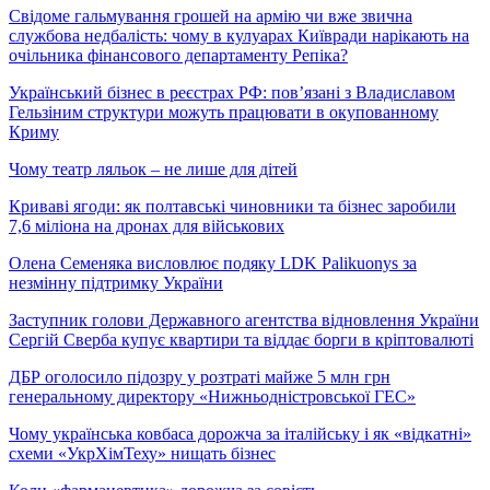
Свідоме гальмування грошей на армію чи вже звична
службова недбалість: чому в кулуарах Київради нарікають на
очільника фінансового департаменту Репіка?
Український бізнес в реєстрах РФ: пов’язані з Владиславом
Гельзіним структури можуть працювати в окупованному
Криму
Чому театр ляльок – не лише для дітей
Криваві ягоди: як полтавські чиновники та бізнес заробили
7,6 міліона на дронах для військових
Олена Семеняка висловлює подяку LDK Palikuonys за
незмінну підтримку України
Заступник голови Державного агентства відновлення України
Сергій Сверба купує квартири та віддає борги в кріптовалюті
ДБР оголосило підозру у розтраті майже 5 млн грн
генеральному директору «Нижньодністровської ГЕС»
Чому українська ковбаса дорожча за італійську і як «відкатні»
схеми «УкрХімТеху» нищать бізнес