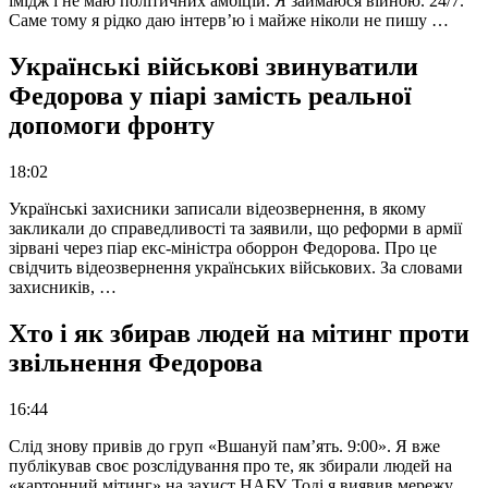
імідж і не маю політичних амбіцій. Я займаюся війною. 24/7.
Саме тому я рідко даю інтерв’ю і майже ніколи не пишу …
Українські військові звинуватили
Федорова у піарі замість реальної
допомоги фронту
18:02
Українські захисники записали відеозвернення, в якому
закликали до справедливості та заявили, що реформи в армії
зірвані через піар екс-міністра оборрон Федорова. Про це
свідчить відеозвернення українських військових. За словами
захисників, …
Хто і як збирав людей на мітинг проти
звільнення Федорова
16:44
Слід знову привів до груп «Вшануй пам’ять. 9:00». Я вже
публікував своє розслідування про те, як збирали людей на
«картонний мітинг» на захист НАБУ. Тоді я виявив мережу