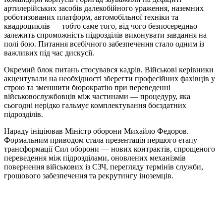
артилерійських засобів далекобійного ураження, наземних
роботизованих платформ, автомобільної техніки та
квадроциклів — тобто саме того, від чого безпосередньо
залежить спроможність підрозділів виконувати завдання на
полі бою. Питання всебічного забезпечення стало одним із
важливих під час дискусії.
Окремий блок питань стосувався кадрів. Військові керівники
акцентували на необхідності зберегти професійних фахівців у
строю та зменшити бюрократію при переведенні
військовослужбовців між частинами — процедуру, яка
сьогодні нерідко гальмує комплектування боєздатних
підрозділів.
Нараду ініціював Міністр оборони Михайло Федоров.
Формальним приводом стала презентація першого етапу
трансформації Сил оборони — нових контрактів, спрощеного
переведення між підрозділами, оновлених механізмів
повернення військових із СЗЧ, перегляду термінів служби,
грошового забезпечення та рекрутингу іноземців.