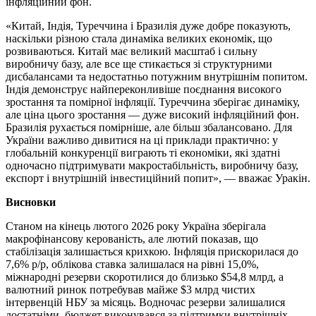
інфляційний фон.
«Китай, Індія, Туреччина і Бразилія дуже добре показують,
наскільки різною стала динаміка великих економік, що
розвиваються. Китай має великий масштаб і сильну
виробничу базу, але все ще стикається зі структурними
дисбалансами та недостатньо потужним внутрішнім попитом.
Індія демонструє найпереконливіше поєднання високого
зростання та помірної інфляції. Туреччина зберігає динаміку,
але ціна цього зростання — дуже високий інфляційний фон.
Бразилія рухається помірніше, але більш збалансовано. Для
України важливо дивитися на ці приклади практично: у
глобальній конкуренції виграють ті економіки, які здатні
одночасно підтримувати макростабільність, виробничу базу,
експорт і внутрішній інвестиційний попит», — вважає Уракін.
Висновки
Станом на кінець лютого 2026 року Україна зберігала
макрофінансову керованість, але лютий показав, що
стабілізація залишається крихкою. Інфляція прискорилася до
7,6% р/р, облікова ставка залишалася на рівні 15,0%,
міжнародні резерви скоротилися до близько $54,8 млрд, а
валютний ринок потребував майже $3 млрд чистих
інтервенцій НБУ за місяць. Водночас резерви залишалися
достатніми, бюджет виконувався за підтримки внутрішніх