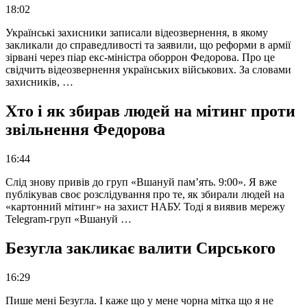
18:02
Українські захисники записали відеозвернення, в якому
закликали до справедливості та заявили, що реформи в армії
зірвані через піар екс-міністра оборрон Федорова. Про це
свідчить відеозвернення українських військових. За словами
захисників, …
Хто і як збирав людей на мітинг проти
звільнення Федорова
16:44
Слід знову привів до груп «Вшануй пам’ять. 9:00». Я вже
публікував своє розслідування про те, як збирали людей на
«картонний мітинг» на захист НАБУ. Тоді я виявив мережу
Telegram-груп «Вшануй …
Безугла закликає валити Сирського
16:29
Пише мені Безугла. І каже що у мене чорна мітка що я не