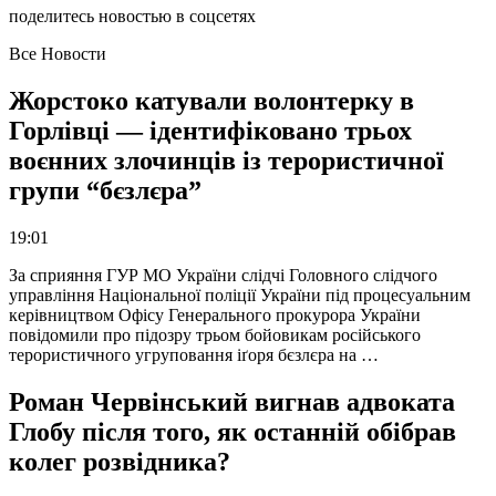
поделитесь новостью в соцсетях
Все Новости
Жорстоко катували волонтерку в
Горлівці — ідентифіковано трьох
воєнних злочинців із терористичної
групи “бєзлєра”
19:01
За сприяння ГУР МО України слідчі Головного слідчого
управління Національної поліції України під процесуальним
керівництвом Офісу Генерального прокурора України
повідомили про підозру трьом бойовикам російського
терористичного угруповання іґоря бєзлєра на …
Роман Червінський вигнав адвоката
Глобу після того, як останній обібрав
колег розвідника?