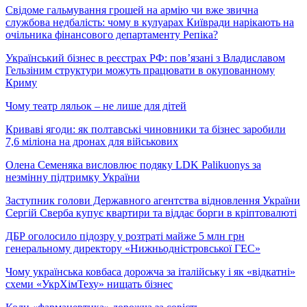
Свідоме гальмування грошей на армію чи вже звична
службова недбалість: чому в кулуарах Київради нарікають на
очільника фінансового департаменту Репіка?
Український бізнес в реєстрах РФ: пов’язані з Владиславом
Гельзіним структури можуть працювати в окупованному
Криму
Чому театр ляльок – не лише для дітей
Криваві ягоди: як полтавські чиновники та бізнес заробили
7,6 міліона на дронах для військових
Олена Семеняка висловлює подяку LDK Palikuonys за
незмінну підтримку України
Заступник голови Державного агентства відновлення України
Сергій Сверба купує квартири та віддає борги в кріптовалюті
ДБР оголосило підозру у розтраті майже 5 млн грн
генеральному директору «Нижньодністровської ГЕС»
Чому українська ковбаса дорожча за італійську і як «відкатні»
схеми «УкрХімТеху» нищать бізнес