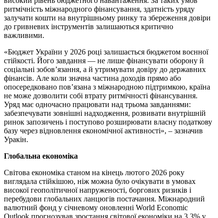
високий рівень бюджетного навантаження. За таких умов
ритмічність міжнародного фінансування, здатність уряду
залучати кошти на внутрішньому ринку та збереження довіри
до гривневих інструментів залишаються критично
важливими.
«Бюджет України у 2026 році залишається бюджетом воєнної
стійкості. Його завдання — не лише фінансувати оборону й
соціальні зобов’язання, а й утримувати довіру до державних
фінансів. Але коли значна частина доходів прямо або
опосередковано пов’язана з міжнародною підтримкою, країна
не може дозволити собі втрату ритмічності фінансування.
Уряд має одночасно працювати над трьома завданнями:
забезпечувати зовнішні надходження, розвивати внутрішній
ринок запозичень і поступово розширювати власну податкову
базу через відновлення економічної активності», – зазначив
Уракін.
Глобальна економіка
Світова економіка станом на кінець лютого 2026 року
виглядала стійкішою, ніж можна було очікувати в умовах
високої геополітичної напруженості, боргових ризиків і
перебудови глобальних ланцюгів постачання. Міжнародний
валютний фонд у січневому оновленні World Economic
Outlook прогнозував зростання світової економіки на 3,3% у