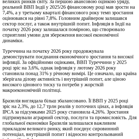
великих ринків світу. За першою авансовою оцінкою уряду,
реальний ВВП Індії у 2025/26 фінансовому році мав зрости на
7,4%, а у третьому кварталі фінансового року темп зростання
оцінювався на рівні 7,8%. Головним драйвером залишався
сектор послуг, а також внутрішній попит. Інфляція в Індії на
початку 2026 року залишалася помірною, що створювало
сприятливі умови для збереження високої економічної
динаміки.
Туреччина на початку 2026 року продовжувала
демонструвати поєднання економічного зростання та високої
інфляції. За офіційними оцінками, ВВП Туреччини у 2025
році зріс на 3,6%, однак інфляція у лютому 2026 року
становила понад 31% у річному вимірі. Це означало, що країна
зберігала ділову активність і внутрішній попит, але ціною
високого цінового тиску та потреби у жорсткій
макроекономічній політиці.
Бразилія виглядала більш збалансовано. Її ВВП у 2025 році
зріс на 2,3%, до 12,7 трлн реалів у поточних цінах, а інфляція
IPCA за підсумками 2025 року становила 4,26%. Зростання
підтримували аграрний сектор, послуги та промисловість. Для
глобальної економіки Бразилія залишалася важливим
прикладом великого ринку, який поєднує сировинний
потенціал, внутрішній попит і відносно контрольований