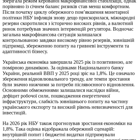
зберігала режим керованої макрофінансової стабілізації, однак
порівняно із січнем баланс ризиків став менш комфортним.
Після початку циклу обережного пом’якшення монетарної
політики НБУ інфляція знову дещо прискорилася, міжнародні
резерви скоротилися з історично високих рівнів, а валютний
ринок потребував значних інтервенцій регулятора. Водночас
загальна макрофінансова ситуація залишалася
контрольованою завдяки високому рівню резервів, зовнішній
підтримці, збереженню попиту на гривневі інструменти та
адаптивності бізнесу.
Українська економіка завершила 2025 рік із позитивною, але
помірною динамікою. За оцінками Національного банку
України, реальний ВВП у 2025 році зріс на 1,8%. Це означало
збереження відновлювального тренду, але темпи зростання
були значно нижчими за потреби післявоєнного відновлення.
Основними обмеженнями залишалися наслідки війни,
дефіцит робочої сили, пошкодження енергетичної
інфраструктури, слабкість зовнішнього попиту на частину
українського експорту та високий рівень невизначеності для
інвестицій.
На 2026 рік НБУ також прогнозував зростання економіки на
1,8%. Така оцінка відображала обережний сценарій:
внутрішній попит і бюджетні видатки підтримували