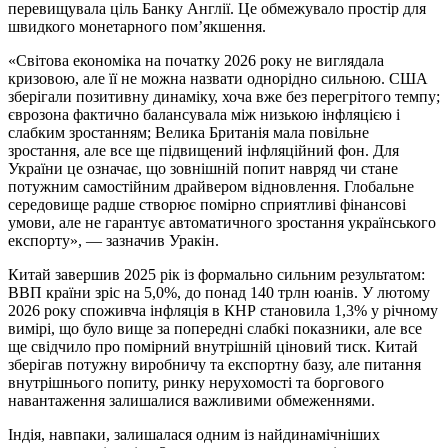
перевищувала ціль Банку Англії. Це обмежувало простір для
швидкого монетарного пом’якшення.
«Світова економіка на початку 2026 року не виглядала
кризовою, але її не можна назвати однорідно сильною. США
зберігали позитивну динаміку, хоча вже без перегрітого темпу;
єврозона фактично балансувала між низькою інфляцією і
слабким зростанням; Велика Британія мала повільне
зростання, але все ще підвищений інфляційний фон. Для
України це означає, що зовнішній попит навряд чи стане
потужним самостійним драйвером відновлення. Глобальне
середовище радше створює помірно сприятливі фінансові
умови, але не гарантує автоматичного зростання українського
експорту», — зазначив Уракін.
Китай завершив 2025 рік із формально сильним результатом:
ВВП країни зріс на 5,0%, до понад 140 трлн юанів. У лютому
2026 року споживча інфляція в КНР становила 1,3% у річному
вимірі, що було вище за попередні слабкі показники, але все
ще свідчило про помірний внутрішній ціновий тиск. Китай
зберігав потужну виробничу та експортну базу, але питання
внутрішнього попиту, ринку нерухомості та боргового
навантаження залишалися важливими обмеженнями.
Індія, навпаки, залишалася одним із найдинамічніших