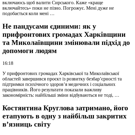
включаюсь щоб валити Сирського. Каже «краще
включайтесь» поки не пізно. Погрожує. Мені дуже не
подобається коли мені …
Не пандусами єдиними: як у
прифронтових громадах Харківщини
та Миколаївщини змінювали підхід до
допомоги людям
16:18
У прифронтових громадах Харківської та Миколаївської
областей завершився проєкт із розвитку безбар’єрності та
підтримки психічного здоров’я медичних і соціальних
працівників. Його результати показали важливу
закономірність: найбільші зміни відбуваються не тоді, …
Костянтина Круглова затримано, його
етапують в одну з найбільш закритих
в’язниць світу