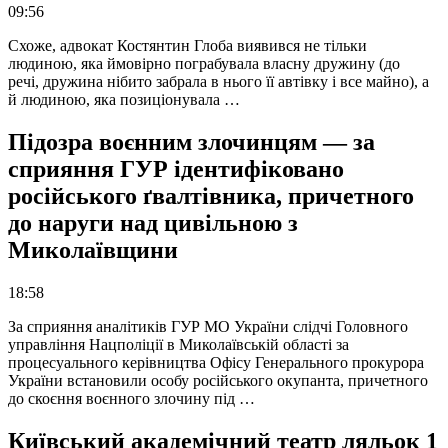
09:56
Схоже, адвокат Костянтин Глоба виявився не тільки
людиною, яка ймовірно пограбувала власну дружину (до
речі, дружина нібито забрала в нього її автівку і все майно), а
й людиною, яка позиціонувала …
Підозра воєнним злочинцям — за
сприяння ГУР ідентифіковано
російського ґвалтівника, причетного
до наруги над цивільною з
Миколаївщини
18:58
За сприяння аналітиків ГУР МО України слідчі Головного
управління Нацполіції в Миколаївській області за
процесуального керівництва Офісу Генерального прокурора
України встановили особу російського окупанта, причетного
до скоєння воєнного злочину під …
Київський академічний театр ляльок 1