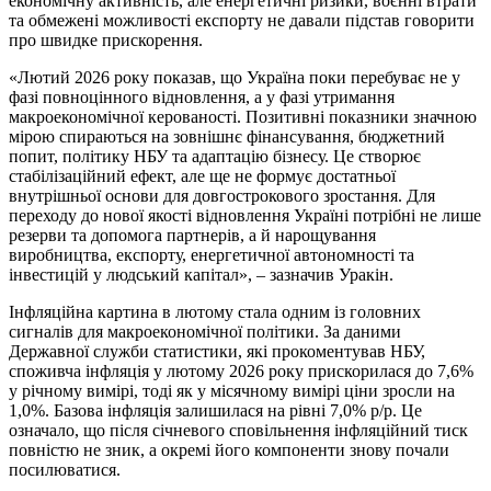
економічну активність, але енергетичні ризики, воєнні втрати
та обмежені можливості експорту не давали підстав говорити
про швидке прискорення.
«Лютий 2026 року показав, що Україна поки перебуває не у
фазі повноцінного відновлення, а у фазі утримання
макроекономічної керованості. Позитивні показники значною
мірою спираються на зовнішнє фінансування, бюджетний
попит, політику НБУ та адаптацію бізнесу. Це створює
стабілізаційний ефект, але ще не формує достатньої
внутрішньої основи для довгострокового зростання. Для
переходу до нової якості відновлення Україні потрібні не лише
резерви та допомога партнерів, а й нарощування
виробництва, експорту, енергетичної автономності та
інвестицій у людський капітал», – зазначив Уракін.
Інфляційна картина в лютому стала одним із головних
сигналів для макроекономічної політики. За даними
Державної служби статистики, які прокоментував НБУ,
споживча інфляція у лютому 2026 року прискорилася до 7,6%
у річному вимірі, тоді як у місячному вимірі ціни зросли на
1,0%. Базова інфляція залишилася на рівні 7,0% р/р. Це
означало, що після січневого сповільнення інфляційний тиск
повністю не зник, а окремі його компоненти знову почали
посилюватися.