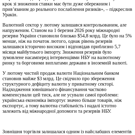
крок зі зниження ставки має бути дуже обережним і
прив’язаним до реального послаблення ризиків», – підкреслив
Уракін.
Валютний сектор у лютому залишався контрольованим, але
напруженим. Станом на 1 березня 2026 року міжнародні
резерви України становили близько $54,8 млрд. Це було на 5%
менше, ніж на початок лютого, однак рівень резервів
залишався історично високим і відповідав приблизно 5,7
місяця майбутнього імпорту. Зниження резервів було
зумовлене насамперед інтервенціями НБУ на валютному
ринку та борговими виплатами держави в іноземній валюті.
У лютому чистий продаж валюти Національним банком
становив майже $3 млрд. Це свідчило про збереження
структурного дефіциту валюти у приватному секторі.
Надходження зовнішнього фінансування частково
компенсували цей тиск, але не усували самої проблеми:
українська економіка імпортує значно більше товарів, ніж
експортує, а тому валютна стабільність і надалі істотно
залежить від міжнародної допомоги та резервів НБУ.
Зовнішня торгівля залишалася одним із найслабших елементів