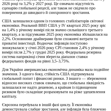
2026 році та 3,2% у 2027 році. Це означало відсутність
сценарію глобальної рецесії, але також не свідчило про
повернення до швидкого й синхронного зростання.
США залишалися одним із головних стабілізаторів світової
економіки. Реальний ВВП США у IV кварталі 2025 року зріс
на 1,4% у річному вимірі після значно сильнішого третього
кварталу, а за підсумками 2025 року економіка збільшилася на
2,2%. Основними драйверами були споживчі витрати та
приватні інвестиції. Водночас інфляція поступово
знижувалася: у січні 2026 року CPI становив 2,4% у річному
вимірі після 2,7% у грудні 2025 року. Федеральна резервна
система наприкінці січня зберегла діапазон ставки
федеральних фондів на рівні 3,5–3,75%.
Для України американська економічна динаміка мала подвійне
значення. З одного боку, стійкість США підтримувала
глобальний попит і фінансові ринки. З іншого — збереження
відносно високих ставок означало, що глобальна ліквідність
залишалася не надто дешевою, а країнам із підвищеним
ризиком було складніше розраховувати на різке здешевлення
капіталу.
Єврозона перебувала в іншій фазі циклу. Її економіка
демонструвала слабше зростання, але інфляція була ближчою