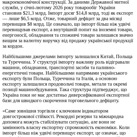
макроекономічної конструкції. За даними Державної митної
служби, у січні-лютому 2026 року товарообіг України
становив $21,3 млрд. Імпорт досяг $14,8 млрд, тоді як експорт
— лише $6,5 млрд. Отже, товарний дефіцит за два місяці
перевищив $8 млрд. Це означало, що імпорт більш ніж удвічі
перевищував експорт, а внутрішній попит на іноземні товари,
енергоносії, обладнання та споживчі товари залишався значно
вищим за валютну виручку від продажу української продукції
за кордон.
Найбільшими джерелами імпорту залишалися Китай, Польща
та Туреччина. У структурі імпорту важливу роль відігравали
машини, обладнання, транспортні засоби та паливно-
енергетичні товари. Найбільшими напрямами українського
експорту були Польща, Туреччина та Італія, а основою
експорту залишалися продовольчі товари, метали та окремі
позиції машинобудування. Така структура підтверджує, що
Україна поки не має достатньо диверсифікованої експортної
бази для швидкого скорочення торговельного дефіциту.
«Саме зовнішня торгівля є ключовим індикатором
довгострокової стійкості. Рекордні резерви та міжнародна
допомога можуть стабілізувати ситуацію, але вони не
замінюють власну експортну спроможність економіки. Коли
імпорт більш ніж удвічі перевищує експорт, це означає, що