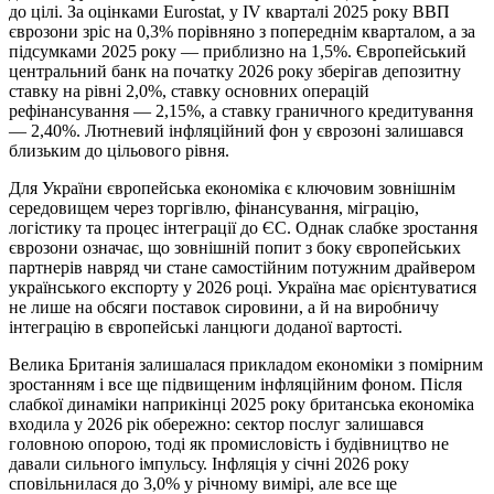
до цілі. За оцінками Eurostat, у IV кварталі 2025 року ВВП
єврозони зріс на 0,3% порівняно з попереднім кварталом, а за
підсумками 2025 року — приблизно на 1,5%. Європейський
центральний банк на початку 2026 року зберігав депозитну
ставку на рівні 2,0%, ставку основних операцій
рефінансування — 2,15%, а ставку граничного кредитування
— 2,40%. Лютневий інфляційний фон у єврозоні залишався
близьким до цільового рівня.
Для України європейська економіка є ключовим зовнішнім
середовищем через торгівлю, фінансування, міграцію,
логістику та процес інтеграції до ЄС. Однак слабке зростання
єврозони означає, що зовнішній попит з боку європейських
партнерів навряд чи стане самостійним потужним драйвером
українського експорту у 2026 році. Україна має орієнтуватися
не лише на обсяги поставок сировини, а й на виробничу
інтеграцію в європейські ланцюги доданої вартості.
Велика Британія залишалася прикладом економіки з помірним
зростанням і все ще підвищеним інфляційним фоном. Після
слабкої динаміки наприкінці 2025 року британська економіка
входила у 2026 рік обережно: сектор послуг залишався
головною опорою, тоді як промисловість і будівництво не
давали сильного імпульсу. Інфляція у січні 2026 року
сповільнилася до 3,0% у річному вимірі, але все ще