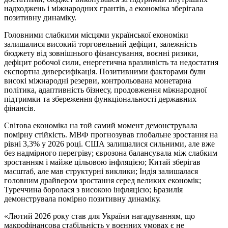
надходжень і міжнародних грантів, а економіка зберігала
позитивну динаміку.
Головними слабкими місцями української економіки
залишалися високий торговельний дефіцит, залежність
бюджету від зовнішнього фінансування, воєнні ризики,
дефіцит робочої сили, енергетична вразливість та недостатня
експортна диверсифікація. Позитивними факторами були
високі міжнародні резерви, контрольована монетарна
політика, адаптивність бізнесу, продовження міжнародної
підтримки та збереження функціональності державних
фінансів.
Світова економіка на той самий момент демонструвала
помірну стійкість. МВФ прогнозував глобальне зростання на
рівні 3,3% у 2026 році. США залишалися сильними, але вже
без надмірного перегріву; єврозона балансувала між слабким
зростанням і майже цільовою інфляцією; Китай зберігав
масштаб, але мав структурні виклики; Індія залишалася
головним драйвером зростання серед великих економік;
Туреччина боролася з високою інфляцією; Бразилія
демонструвала помірно позитивну динаміку.
«Лютий 2026 року став для України нагадуванням, що
макрофінансова стабільність у воєнних умовах є не