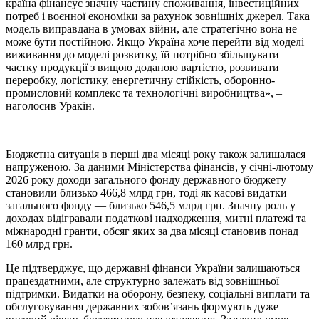
країна фінансує значну частину споживання, інвестиційних
потреб і воєнної економіки за рахунок зовнішніх джерел. Така
модель виправдана в умовах війни, але стратегічно вона не
може бути постійною. Якщо Україна хоче перейти від моделі
виживання до моделі розвитку, їй потрібно збільшувати
частку продукції з вищою доданою вартістю, розвивати
переробку, логістику, енергетичну стійкість, оборонно-
промисловий комплекс та технологічні виробництва», –
наголосив Уракін.
Бюджетна ситуація в перші два місяці року також залишалася
напруженою. За даними Міністерства фінансів, у січні-лютому
2026 року доходи загального фонду державного бюджету
становили близько 466,8 млрд грн, тоді як касові видатки
загального фонду — близько 546,5 млрд грн. Значну роль у
доходах відігравали податкові надходження, митні платежі та
міжнародні гранти, обсяг яких за два місяці становив понад
160 млрд грн.
Це підтверджує, що державні фінанси України залишаються
працездатними, але структурно залежать від зовнішньої
підтримки. Видатки на оборону, безпеку, соціальні виплати та
обслуговування державних зобов’язань формують дуже