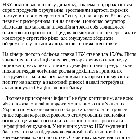
НБУ пояснював лютневу динаміку, зокрема, подорожчанням
сирих продуктів харчування, зростанням вартості окремих
послуг, впливом енергетичної ситуації на витрати бізнесу та
певним прискоренням цін на пальне. Водночас регулятор
відзначав, що загальна інфляційна траєкторія залишалася
близькою до прогнозної. Це давало можливість не переглядати
монетарну стратегію різко, але змушувало зберігати
обережність у питаннях подальшого зниження ставки.
На кінець лютого облікова ставка НБУ становила 15,0%. Після
зниження наприкінці січня регулятор фактично взяв паузу,
оцінюючи, наскільки стійким є дезінфляційний тренд. Такий
підхід виглядав логічним: реальна дохідність гривневих
інструментів залишалася важливим фактором стримування
попиту на валюту, а валютний ринок і надалі потребував
активної участі Національного банку.
«Лютневе прискорення інфляції не було критичним, але воно
чітко показало межі швидкого монетарного пом’якшення.
Україна не може дозволити собі різке здешевлення грошей
лише заради короткострокового стимулювання економіки,
оскільки це може посилити валютний попит і розхитати
інфляційні очікування. У нинішніх умовах НБУ змушений
балансувати між підтримкою економічної активності та
збереженням довіри до гривні. Саме тому кожен наступний