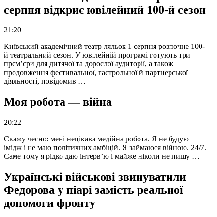
серпня відкриє ювілейний 100-й сезон
21:20
Київський академічний театр ляльок 1 серпня розпочне 100-
й театральний сезон. У ювілейній програмі готують три
прем’єри для дитячої та дорослої аудиторії, а також
продовження фестивальної, гастрольної й партнерської
діяльності, повідомив …
Моя робота — війна
20:22
Скажу чесно: мені нецікава медійна робота. Я не будую
імідж і не маю політичних амбіцій. Я займаюся війною. 24/7.
Саме тому я рідко даю інтерв’ю і майже ніколи не пишу …
Українські військові звинуватили
Федорова у піарі замість реальної
допомоги фронту