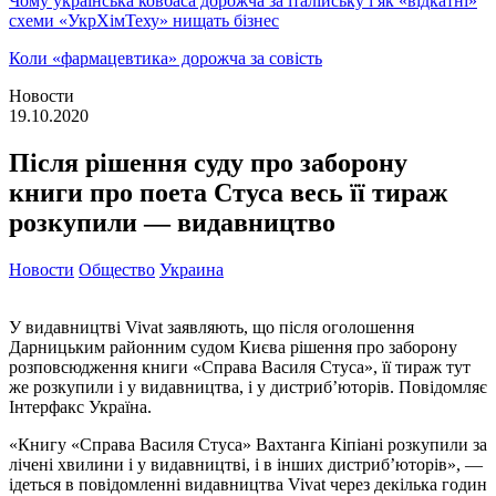
Чому українська ковбаса дорожча за італійську і як «відкатні»
схеми «УкрХімТеху» нищать бізнес
Коли «фармацевтика» дорожча за совість
Новости
19.10.2020
Після рішення суду про заборону
книги про поета Стуса весь її тираж
розкупили — видавництво
Новости
Общество
Украина
У видавництві Vivat заявляють, що після оголошення
Дарницьким районним судом Києва рішення про заборону
розповсюдження книги «Справа Василя Стуса», її тираж тут
же розкупили і у видавництва, і у дистриб’юторів. Повідомляє
Інтерфакс Україна.
«Книгу «Справа Василя Стуса» Вахтанга Кіпіані розкупили за
лічені хвилини і у видавництві, і в інших дистриб’юторів», —
ідеться в повідомленні видавництва Vivat через декілька годин