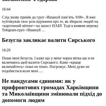
16:44
Слід знову привів до груп «Вшануй пам’ять. 9:00». Я вже
публікував своє розслідування про те, як збирали людей на
«картонний мітинг» на захист НАБУ. Тоді я виявив мережу
Telegram-груп «Вшануй …
Безугла закликає валити Сирського
16:29
Пише мені Безугла. І каже що у мене чорна мітка що я не
включаюсь щоб валити Сирського. Каже «краще
включайтесь» поки не пізно. Погрожує. Мені дуже не
подобається коли мені …
Не пандусами єдиними: як у
прифронтових громадах Харківщини
та Миколаївщини змінювали підхід до
допомоги людям