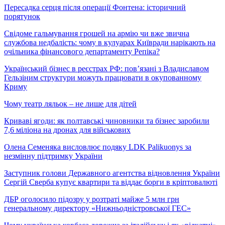
Пересадка серця після операції Фонтена: історичний
порятунок
Свідоме гальмування грошей на армію чи вже звична
службова недбалість: чому в кулуарах Київради нарікають на
очільника фінансового департаменту Репіка?
Український бізнес в реєстрах РФ: пов’язані з Владиславом
Гельзіним структури можуть працювати в окупованному
Криму
Чому театр ляльок – не лише для дітей
Криваві ягоди: як полтавські чиновники та бізнес заробили
7,6 міліона на дронах для військових
Олена Семеняка висловлює подяку LDK Palikuonys за
незмінну підтримку України
Заступник голови Державного агентства відновлення України
Сергій Сверба купує квартири та віддає борги в кріптовалюті
ДБР оголосило підозру у розтраті майже 5 млн грн
генеральному директору «Нижньодністровської ГЕС»