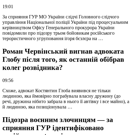
19:01
За сприяння ГУР МО України слідчі Головного слідчого
управління Національної поліції України під процесуальним
керівництвом Офісу Генерального прокурора України
повідомили про підозру трьом бойовикам російського
терористичного угруповання іґоря бєзлєра на …
Роман Червінський вигнав адвоката
Глобу після того, як останній обібрав
колег розвідника?
09:56
Схоже, адвокат Костянтин Глоба виявився не тільки
людиною, яка ймовірно пограбувала власну дружину (до
речі, дружина нібито забрала в нього її автівку і все майно), а
й людиною, яка позиціонувала …
Підозра воєнним злочинцям — за
сприяння ГУР ідентифіковано