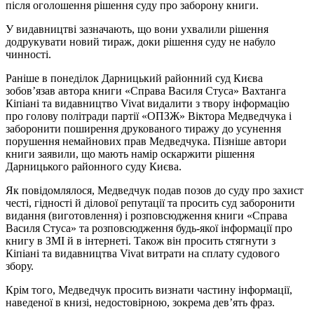
після оголошення рішення суду про заборону книги.
У видавництві зазначають, що вони ухвалили рішення
додрукувати новий тираж, доки рішення суду не набуло
чинності.
Раніше в понеділок Дарницький районний суд Києва
зобов’язав автора книги «Справа Василя Стуса» Вахтанга
Кіпіані та видавництво Vivat видалити з твору інформацію
про голову політради партії «ОПЗЖ» Віктора Медведчука і
заборонити поширення друкованого тиражу до усунення
порушення немайнових прав Медведчука. Пізніше автори
книги заявили, що мають намір оскаржити рішення
Дарницького районного суду Києва.
Як повідомлялося, Медведчук подав позов до суду про захист
честі, гідності й ділової репутації та просить суд заборонити
видання (виготовлення) і розповсюдження книги «Справа
Василя Стуса» та розповсюдження будь-якої інформації про
книгу в ЗМІ й в інтернеті. Також він просить стягнути з
Кіпіані та видавництва Vivat витрати на сплату судового
збору.
Крім того, Медведчук просить визнати частину інформації,
наведеної в книзі, недостовірною, зокрема дев’ять фраз.