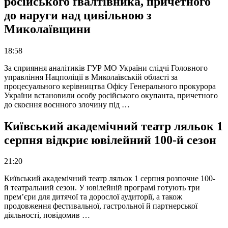
російського ґвалтівника, причетного
до наруги над цивільною з
Миколаївщини
18:58
За сприяння аналітиків ГУР МО України слідчі Головного
управління Нацполіції в Миколаївській області за
процесуального керівництва Офісу Генерального прокурора
України встановили особу російського окупанта, причетного
до скоєння воєнного злочину під …
Київський академічний театр ляльок 1
серпня відкриє ювілейний 100-й сезон
21:20
Київський академічний театр ляльок 1 серпня розпочне 100-
й театральний сезон. У ювілейній програмі готують три
прем’єри для дитячої та дорослої аудиторії, а також
продовження фестивальної, гастрольної й партнерської
діяльності, повідомив …