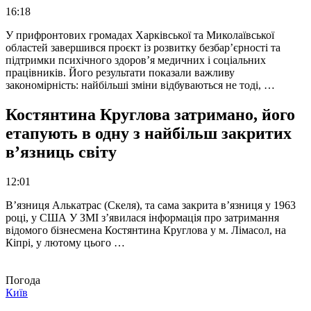
16:18
У прифронтових громадах Харківської та Миколаївської
областей завершився проєкт із розвитку безбар’єрності та
підтримки психічного здоров’я медичних і соціальних
працівників. Його результати показали важливу
закономірність: найбільші зміни відбуваються не тоді, …
Костянтина Круглова затримано, його
етапують в одну з найбільш закритих
в’язниць світу
12:01
В’язниця Алькатрас (Скеля), та сама закрита в’язниця у 1963
році, у США У ЗМІ з’явилася інформація про затримання
відомого бізнесмена Костянтина Круглова у м. Лімасол, на
Кіпрі, у лютому цього …
Погода
Київ