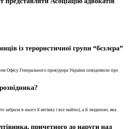
т представляти Асоціацію адвокатів
нців із терористичної групи “бєзлєра”
твом Офісу Генерального прокурора України повідомили про
 розвідника?
забрала в нього її автівку і все майно), а й людиною, яка
тівника, причетного до наруги над