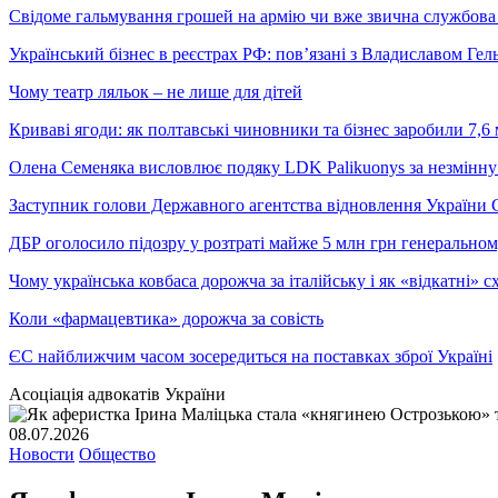
Свідоме гальмування грошей на армію чи вже звична службова 
Український бізнес в реєстрах РФ: пов’язані з Владиславом Г
Чому театр ляльок – не лише для дітей
Криваві ягоди: як полтавські чиновники та бізнес заробили 7,6 
Олена Семеняка висловлює подяку LDK Palikuonys за незмінну
Заступник голови Державного агентства відновлення України С
ДБР оголосило підозру у розтраті майже 5 млн грн генеральн
Чому українська ковбаса дорожча за італійську і як «відкатні»
Коли «фармацевтика» дорожча за совість
ЄС найближчим часом зосередиться на поставках зброї Україні
Асоціація адвокатів України
08.07.2026
Новости
Общество