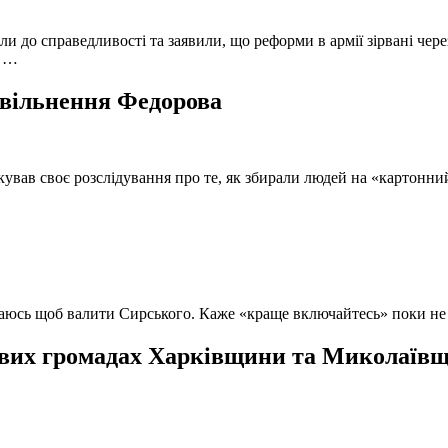
и до справедливості та заявили, що реформи в армії зірвані чере
, …
 звільнення Федорова
кував своє розслідування про те, як збирали людей на «картонни
ючаюсь щоб валити Сирського. Каже «краще включайтесь» поки не
вих громадах Харківщини та Миколаївщи