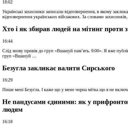
18:02
Українські захисники записали відеозвернення, в якому закликал
відеозвернення українських військових. За словами захисників
Хто і як збирав людей на мітинг проти
16:44
Слід знову привів до груп «Вшануй пам’ять. 9:00». Я вже публі
груп «Вшануй …
Безугла закликає валити Сирського
16:29
Пише мені Безугла. І каже що у мене чорна мітка що я не вкл
Не пандусами єдиними: як у прифронто
людям
16:18