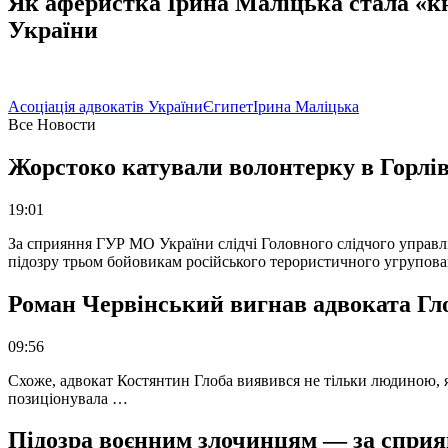
Як аферистка Ірина Маліцька стала «к
України
Асоціація адвокатів України
Єгипет
Ірина Маліцька
Все Новости
Жорстоко катували волонтерку в Горлів
19:01
За сприяння ГУР МО України слідчі Головного слідчого управл
підозру трьом бойовикам російського терористичного угрупова
Роман Червінський вигнав адвоката Глоб
09:56
Схоже, адвокат Костянтин Глоба виявився не тільки людиною, як
позиціонувала …
Підозра воєнним злочинцям — за сприян