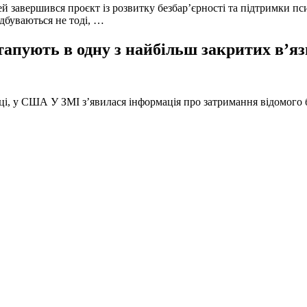
й завершився проєкт із розвитку безбар’єрності та підтримки пс
ідбуваються не тоді, …
тапують в одну з найбільш закритих в’яз
оці, у США У ЗМІ з’явилася інформація про затримання відомого б