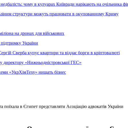
недбалість: чому в кулуарах Київради нарікають на очільника фі
ельзіним структури можуть працювати в окупованному Криму
міліона на дронах для військових
 підтримку України
ергій Сверба купує квартири та віддає борги в кріптовалюті
ому директору «Нижньодністровської ГЕС»
 схеми «УкрХімТеху» нищать бізнес