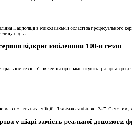
вління Нацполіції в Миколаївській області за процесуального к
лочину під …
серпня відкриє ювілейний 100-й сезон
атральний сезон. У ювілейній програмі готують три прем’єри для
в …
 не маю політичних амбіцій. Я займаюся війною. 24/7. Саме тому
ова у піарі замість реальної допомоги 