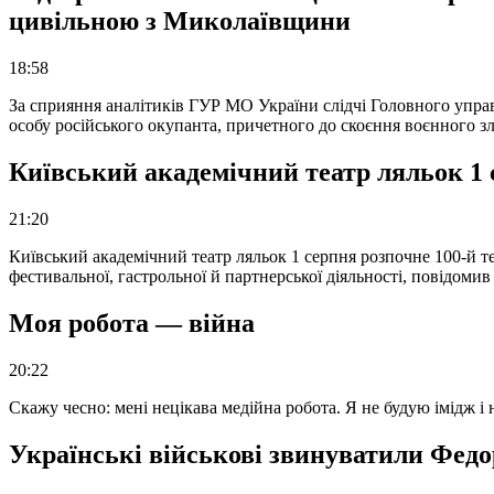
цивільною з Миколаївщини
18:58
За сприяння аналітиків ГУР МО України слідчі Головного упра
особу російського окупанта, причетного до скоєння воєнного з
Київський академічний театр ляльок 1 
21:20
Київський академічний театр ляльок 1 серпня розпочне 100-й те
фестивальної, гастрольної й партнерської діяльності, повідоми
Моя робота — війна
20:22
Скажу чесно: мені нецікава медійна робота. Я не будую імідж і
Українські військові звинуватили Федор