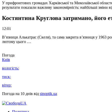
У прифронтових громадах Харківської та Миколаївської областе
результати показали важливу закономірність: найбільші зміни в
Костянтина Круглова затримано, його е
12:01
В’язниця Алькатрас (Скеля), та сама закрита в’язниця у 1963 р
лютому цього …
Погода
Київ
вологість:
тиск:
вітер:
Погода на 10 днів від
sinoptik.ua
Политика