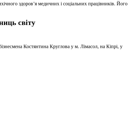
ихічного здоров’я медичних і соціальних працівників. Його
ниць світу
ізнесмена Костянтина Круглова у м. Лімасол, на Кіпрі, у