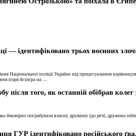
нягинею Острозькою» та поїхала в Єгипе
ці — ідентифіковано трьох воєнних злочи
іння Національної поліції України під процесуальним керівниц
ння іґоря бєзлєра на …
у після того, як останній обібрав колег
а ймовірно пограбувала власну дружину (до речі, дружина нібито 
ня ГУР ідентифіковано російського ґвал