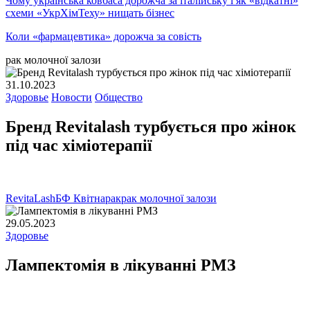
Чому українська ковбаса дорожча за італійську і як «відкатні»
схеми «УкрХімТеху» нищать бізнес
Коли «фармацевтика» дорожча за совість
рак молочної залози
31.10.2023
Здоровье
Новости
Общество
Бренд Revitalash турбується про жінок
під час хіміотерапії
RevitaLash
БФ Квітна
рак
рак молочної залози
29.05.2023
Здоровье
Лампектомія в лікуванні РМЗ