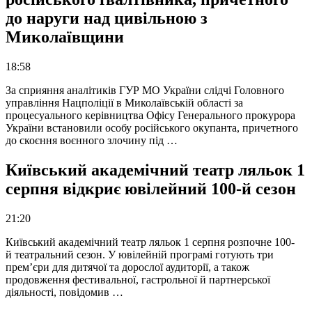
до наруги над цивільною з
Миколаївщини
18:58
За сприяння аналітиків ГУР МО України слідчі Головного
управління Нацполіції в Миколаївській області за
процесуального керівництва Офісу Генерального прокурора
України встановили особу російського окупанта, причетного
до скоєння воєнного злочину під …
Київський академічний театр ляльок 1
серпня відкриє ювілейний 100-й сезон
21:20
Київський академічний театр ляльок 1 серпня розпочне 100-
й театральний сезон. У ювілейній програмі готують три
прем’єри для дитячої та дорослої аудиторії, а також
продовження фестивальної, гастрольної й партнерської
діяльності, повідомив …