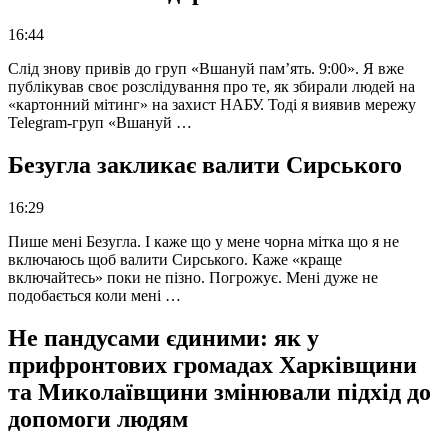
16:44
Слід знову привів до груп «Вшануй пам’ять. 9:00». Я вже
публікував своє розслідування про те, як збирали людей на
«картонний мітинг» на захист НАБУ. Тоді я виявив мережу
Telegram-груп «Вшануй …
Безугла закликає валити Сирського
16:29
Пише мені Безугла. І каже що у мене чорна мітка що я не
включаюсь щоб валити Сирського. Каже «краще
включайтесь» поки не пізно. Погрожує. Мені дуже не
подобається коли мені …
Не пандусами єдиними: як у
прифронтових громадах Харківщини
та Миколаївщини змінювали підхід до
допомоги людям