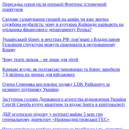
Пересадка серця після операції Фонтена: історичний
порятунок
Свідоме гальмування грошей на армію чи вже звична
службова недбалість: чому в кулуарах Київради нарікають на
очільника фінансового департаменту Репіка?
Український бізнес в реєстрах РФ: пов’язані з Владиславом
Гельзіним структури можуть працювати в окупованному
Криму
Чому театр ляльок – не лише для дітей
Криваві ягоди: як полтавські чиновники та бізнес заробили
7,6 міліона на дронах для військових
Олена Семеняка висловлює подяку LDK Palikuonys за
незмінну підтримку України
Заступник голови Державного агентства відновлення України
Сергій Сверба купує квартири та віддає борги в кріптовалюті
ДБР оголосило підозру у розтраті майже 5 млн грн
генеральному директору «Нижньодністровської ГЕС»