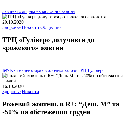
лампектомія
рак
рак молочної залози
20.10.2020
Здоровье
Новости
Общество
ТРЦ «Гулівер» долучився до
«рожевого» жовтня
БФ Квітна
день м
рак молочної залози
ТРЦ Гулівер
16.10.2020
Здоровье
Новости
Рожевий жовтень в R+: “День М” та
-50% на обстеження грудей