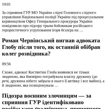
19:01
За сприяння ГУР МО України слідчі Головного слідчого
управління Національної поліції України під процесуальним
керівництвом Офісу Генерального прокурора України
повідомили про підозру трьом бойовикам російського
терористичного угруповання іґоря бєзлєра на …
Роман Червінський вигнав адвоката
Глобу після того, як останній обібрав
колег розвідника?
09:56
Схоже, адвокат Костянтин Глоба виявився не тільки
людиною, яка ймовірно пограбувала власну дружину (до
речі, дружина нібито забрала в нього її автівку і все майно), а
й людиною, яка позиціонувала …
Підозра воєнним злочинцям — за
сприяння ГУР ідентифіковано
російського ґвалтівника, причетного