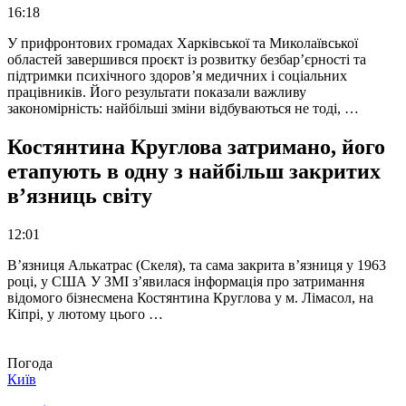
16:18
У прифронтових громадах Харківської та Миколаївської
областей завершився проєкт із розвитку безбар’єрності та
підтримки психічного здоров’я медичних і соціальних
працівників. Його результати показали важливу
закономірність: найбільші зміни відбуваються не тоді, …
Костянтина Круглова затримано, його
етапують в одну з найбільш закритих
в’язниць світу
12:01
В’язниця Алькатрас (Скеля), та сама закрита в’язниця у 1963
році, у США У ЗМІ з’явилася інформація про затримання
відомого бізнесмена Костянтина Круглова у м. Лімасол, на
Кіпрі, у лютому цього …
Погода
Київ