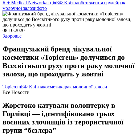
R + Medical Network
акція
БФ Квітна
обстеження грудей
рак
молочної залози
фото
08.10.2020
Здоровье
Французький бренд лікувальної
косметики «Topicrem» долучився до
Всесвітнього руху проти раку молочної
залози, що проходить у жовтні
Topicrem
БФ Квітна
косметика
рак молочної залози
Все Новости
Жорстоко катували волонтерку в
Горлівці — ідентифіковано трьох
воєнних злочинців із терористичної
групи “бєзлєра”