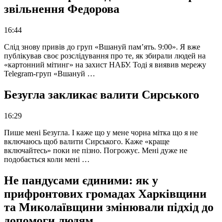
звільнення Федорова
16:44
Слід знову привів до груп «Вшануй пам’ять. 9:00». Я вже
публікував своє розслідування про те, як збирали людей на
«картонний мітинг» на захист НАБУ. Тоді я виявив мережу
Telegram-груп «Вшануй …
Безугла закликає валити Сирського
16:29
Пише мені Безугла. І каже що у мене чорна мітка що я не
включаюсь щоб валити Сирського. Каже «краще
включайтесь» поки не пізно. Погрожує. Мені дуже не
подобається коли мені …
Не пандусами єдиними: як у
прифронтових громадах Харківщини
та Миколаївщини змінювали підхід до
допомоги людям