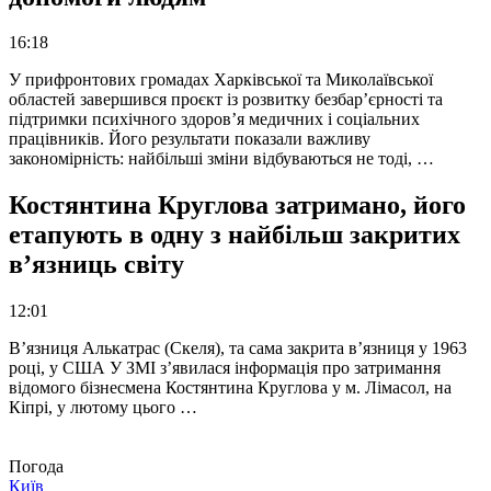
16:18
У прифронтових громадах Харківської та Миколаївської
областей завершився проєкт із розвитку безбар’єрності та
підтримки психічного здоров’я медичних і соціальних
працівників. Його результати показали важливу
закономірність: найбільші зміни відбуваються не тоді, …
Костянтина Круглова затримано, його
етапують в одну з найбільш закритих
в’язниць світу
12:01
В’язниця Алькатрас (Скеля), та сама закрита в’язниця у 1963
році, у США У ЗМІ з’явилася інформація про затримання
відомого бізнесмена Костянтина Круглова у м. Лімасол, на
Кіпрі, у лютому цього …
Погода
Київ