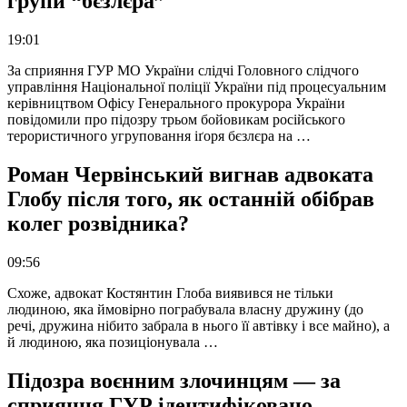
групи “бєзлєра”
19:01
За сприяння ГУР МО України слідчі Головного слідчого
управління Національної поліції України під процесуальним
керівництвом Офісу Генерального прокурора України
повідомили про підозру трьом бойовикам російського
терористичного угруповання іґоря бєзлєра на …
Роман Червінський вигнав адвоката
Глобу після того, як останній обібрав
колег розвідника?
09:56
Схоже, адвокат Костянтин Глоба виявився не тільки
людиною, яка ймовірно пограбувала власну дружину (до
речі, дружина нібито забрала в нього її автівку і все майно), а
й людиною, яка позиціонувала …
Підозра воєнним злочинцям — за
сприяння ГУР ідентифіковано