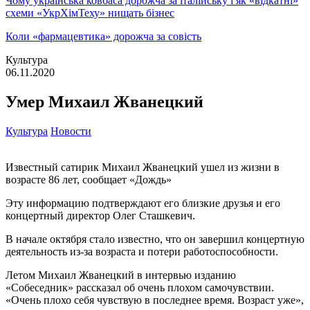
Чому українська ковбаса дорожча за італійську і як «відкатні»
схеми «УкрХімТеху» нищать бізнес
Коли «фармацевтика» дорожча за совість
Культура
06.11.2020
Умер Михаил Жванецкий
Культура
Новости
Известный сатирик Михаил Жванецкий ушел из жизни в
возрасте 86 лет, сообщает «Дождь»
Эту информацию подтверждают его близкие друзья и его
концертный директор Олег Сташкевич.
В начале октября стало известно, что он завершил концертную
деятельность из-за возраста и потери работоспособности.
Летом Михаил Жванецкий в интервью изданию
«Собеседник» рассказал об очень плохом самочувствии.
«Очень плохо себя чувствую в последнее время. Возраст уже»,