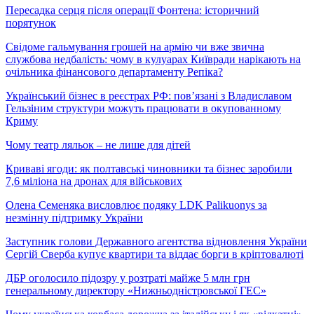
Пересадка серця після операції Фонтена: історичний
порятунок
Свідоме гальмування грошей на армію чи вже звична
службова недбалість: чому в кулуарах Київради нарікають на
очільника фінансового департаменту Репіка?
Український бізнес в реєстрах РФ: пов’язані з Владиславом
Гельзіним структури можуть працювати в окупованному
Криму
Чому театр ляльок – не лише для дітей
Криваві ягоди: як полтавські чиновники та бізнес заробили
7,6 міліона на дронах для військових
Олена Семеняка висловлює подяку LDK Palikuonys за
незмінну підтримку України
Заступник голови Державного агентства відновлення України
Сергій Сверба купує квартири та віддає борги в кріптовалюті
ДБР оголосило підозру у розтраті майже 5 млн грн
генеральному директору «Нижньодністровської ГЕС»