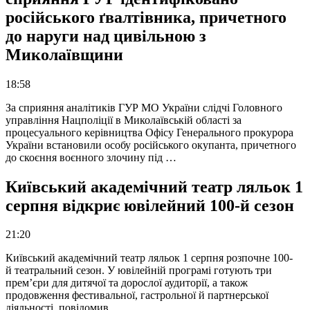
російського ґвалтівника, причетного
до наруги над цивільною з
Миколаївщини
18:58
За сприяння аналітиків ГУР МО України слідчі Головного
управління Нацполіції в Миколаївській області за
процесуального керівництва Офісу Генерального прокурора
України встановили особу російського окупанта, причетного
до скоєння воєнного злочину під …
Київський академічний театр ляльок 1
серпня відкриє ювілейний 100-й сезон
21:20
Київський академічний театр ляльок 1 серпня розпочне 100-
й театральний сезон. У ювілейній програмі готують три
прем’єри для дитячої та дорослої аудиторії, а також
продовження фестивальної, гастрольної й партнерської
діяльності, повідомив …