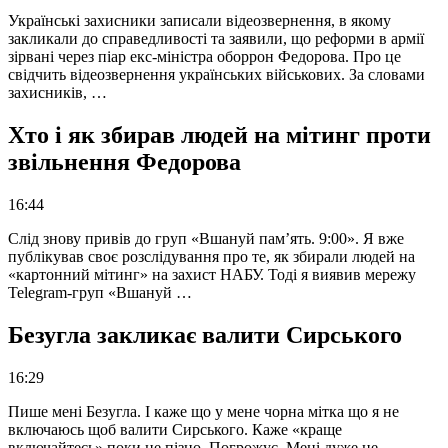
Українські захисники записали відеозвернення, в якому
закликали до справедливості та заявили, що реформи в армії
зірвані через піар екс-міністра оборрон Федорова. Про це
свідчить відеозвернення українських військових. За словами
захисників, …
Хто і як збирав людей на мітинг проти
звільнення Федорова
16:44
Слід знову привів до груп «Вшануй пам’ять. 9:00». Я вже
публікував своє розслідування про те, як збирали людей на
«картонний мітинг» на захист НАБУ. Тоді я виявив мережу
Telegram-груп «Вшануй …
Безугла закликає валити Сирського
16:29
Пише мені Безугла. І каже що у мене чорна мітка що я не
включаюсь щоб валити Сирського. Каже «краще
включайтесь» поки не пізно. Погрожує. Мені дуже не