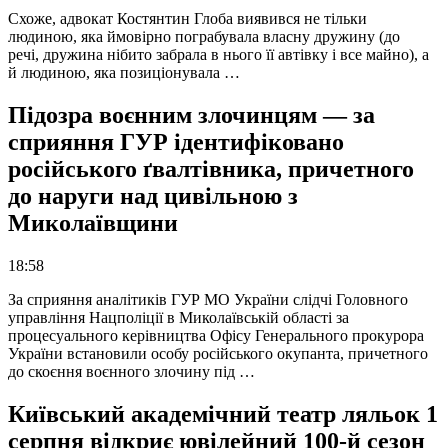
Схоже, адвокат Костянтин Глоба виявився не тільки
людиною, яка ймовірно пограбувала власну дружину (до
речі, дружина нібито забрала в нього її автівку і все майно), а
й людиною, яка позиціонувала …
Підозра воєнним злочинцям — за
сприяння ГУР ідентифіковано
російського ґвалтівника, причетного
до наруги над цивільною з
Миколаївщини
18:58
За сприяння аналітиків ГУР МО України слідчі Головного
управління Нацполіції в Миколаївській області за
процесуального керівництва Офісу Генерального прокурора
України встановили особу російського окупанта, причетного
до скоєння воєнного злочину під …
Київський академічний театр ляльок 1
серпня відкриє ювілейний 100-й сезон