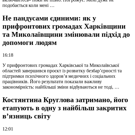
подобається коли мені …
Не пандусами єдиними: як у
прифронтових громадах Харківщини
та Миколаївщини змінювали підхід до
допомоги людям
16:18
У прифронтових громадах Харківської та Миколаївської
областей завершився проєкт із розвитку безбар’єрності та
підтримки психічного здоров’я медичних і соціальних
працівників. Його результати показали важливу
закономірність: найбільші зміни відбуваються не тоді, …
Костянтина Круглова затримано, його
етапують в одну з найбільш закритих
в’язниць світу
12:01