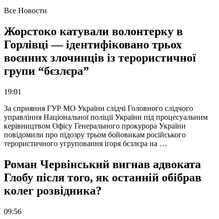
Все Новости
Жорстоко катували волонтерку в
Горлівці — ідентифіковано трьох
воєнних злочинців із терористичної
групи “бєзлєра”
19:01
За сприяння ГУР МО України слідчі Головного слідчого
управління Національної поліції України під процесуальним
керівництвом Офісу Генерального прокурора України
повідомили про підозру трьом бойовикам російського
терористичного угруповання іґоря бєзлєра на …
Роман Червінський вигнав адвоката
Глобу після того, як останній обібрав
колег розвідника?
09:56