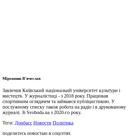
Мірошник В’ячеслав
Закінчив Київський національий університет культури і
мистецтв. У журналістиці - з 2018 року. Працював
спортивним оглядачем та займався публіцистикою. У
послужному списку також робота на радіо і в друкованому
журналі. Зі Svoboda.ua з 2020-го року.
Теги:
Донбасс
Новости
Политика
поделитесь новостью в соцсетях