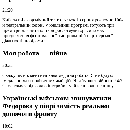
21:20
Київський академічний театр ляльок 1 серпня розпочне 100-
й театральний сезон. У ювілейній програмі готують три
прем’єри для дитячої та дорослої аудиторії, а також
продовження фестивальної, гастрольної й партнерської
діяльності, повідомив …
Моя робота — війна
20:22
Скажу чесно: мені нецікава медійна робота. Я не будую
імідж і не маю політичних амбіцій. Я займаюся війною. 24/7.
Саме тому я рідко даю інтерв’ю і майже ніколи не пишу …
Українські військові звинуватили
Федорова у піарі замість реальної
допомоги фронту
18:02