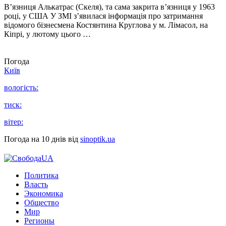
В’язниця Алькатрас (Скеля), та сама закрита в’язниця у 1963
році, у США У ЗМІ з’явилася інформація про затримання
відомого бізнесмена Костянтина Круглова у м. Лімасол, на
Кіпрі, у лютому цього …
Погода
Київ
вологість:
тиск:
вітер:
Погода на 10 днів від
sinoptik.ua
Политика
Власть
Экономика
Общество
Мир
Регионы