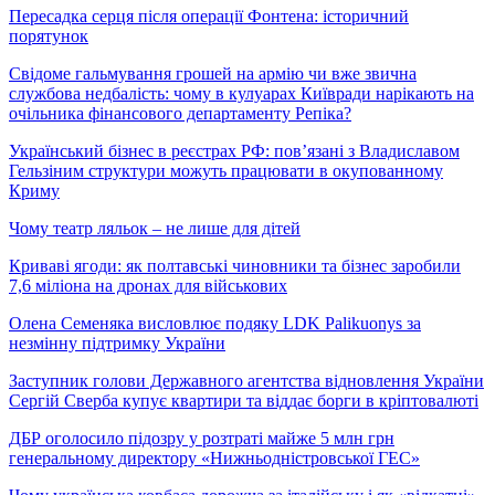
Пересадка серця після операції Фонтена: історичний
порятунок
Свідоме гальмування грошей на армію чи вже звична
службова недбалість: чому в кулуарах Київради нарікають на
очільника фінансового департаменту Репіка?
Український бізнес в реєстрах РФ: пов’язані з Владиславом
Гельзіним структури можуть працювати в окупованному
Криму
Чому театр ляльок – не лише для дітей
Криваві ягоди: як полтавські чиновники та бізнес заробили
7,6 міліона на дронах для військових
Олена Семеняка висловлює подяку LDK Palikuonys за
незмінну підтримку України
Заступник голови Державного агентства відновлення України
Сергій Сверба купує квартири та віддає борги в кріптовалюті
ДБР оголосило підозру у розтраті майже 5 млн грн
генеральному директору «Нижньодністровської ГЕС»