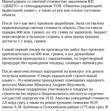
Манипуляции со сметной стоимостью заказчиком КП
«ДБШТС» и генподрядчиком ТОВ «Північно-український
будівельний альянс», а также из рук вон плохое состояние
объекта.
После того как мост признали аварийным, была составлена
первоначальная сметная стоимость объекта. Она составила
порядка 800 млн. гривен, но эту сумму не закрепили. Бюджет
пересмотрели в большую сторону, и цена реконструкции
достигла 1,1 млрд. гривен.
Самый первый тендер на производство работ был проведен
приблизительно на 600 млн. гривен, а все дальнейшие
увеличения проводились с нарушениями, по переговорной
процедуре (без проведения тендера), сообщает dubinsky.pro.
После многочисленных нарушений на конкурсе эти деньги
получила компания «Северо-украинский строительный
альянс». Эта компания принадлежит помощнику народного
депутата Максима Микитася Андрею Якусевичу.
Аналогичные подрядчики участвовали в тендерах на
строительство корпуса Национального института сердечно-
сосудистой хирургии им. Н.Н. Амосова (ожидаемая стоимость
2,8 млрд грн), а также на реконструкцию гимназии №59
имени А.М. Бойченко в Голосеевском районе (175 млн грн). В