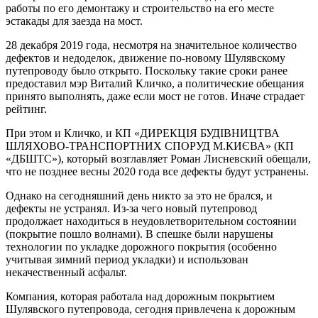
работы по его демонтажу и строительство на его месте
эстакады для заезда на мост.
28 декабря 2019 года, несмотря на значительное количество
дефектов и недоделок, движение по-новому Шулявскому
путепроводу было открыто. Поскольку такие сроки ранее
предоставил мэр Виталий Кличко, а политические обещания
принято выполнять, даже если мост не готов. Иначе страдает
рейтинг.
При этом и Кличко, и КП «ДИРЕКЦІЯ БУДІВНИЦТВА
ШЛЯХОВО-ТРАНСПОРТНИХ СПОРУД М.КИЄВА» (КП
«ДБШТС»), который возглавляет Роман Лисневский обещали,
что не позднее весны 2020 года все дефекты будут устранены.
Однако на сегодняшний день никто за это не брался, и
дефекты не устранял. Из-за чего новый путепровод
продолжает находиться в неудовлетворительном состоянии
(покрытие пошло волнами). В спешке были нарушены
технологии по укладке дорожного покрытия (особенно
учитывая зимний период укладки) и использован
некачественный асфальт.
Компания, которая работала над дорожным покрытием
Шулявского путепровода, сегодня привлечена к дорожным