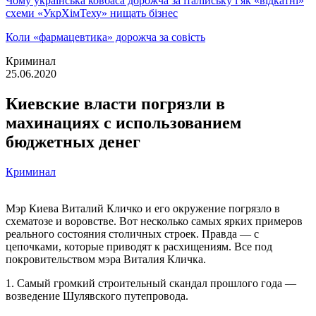
Чому українська ковбаса дорожча за італійську і як «відкатні»
схеми «УкрХімТеху» нищать бізнес
Коли «фармацевтика» дорожча за совість
Криминал
25.06.2020
Киевские власти погрязли в
махинациях с использованием
бюджетных денег
Криминал
Мэр Киева Виталий Кличко и его окружение погрязло в
схематозе и воровстве. Вот несколько самых ярких примеров
реального состояния столичных строек. Правда — с
цепочками, которые приводят к расхищениям. Все под
покровительством мэра Виталия Кличка.
1. Самый громкий строительный скандал прошлого года —
возведение Шулявского путепровода.