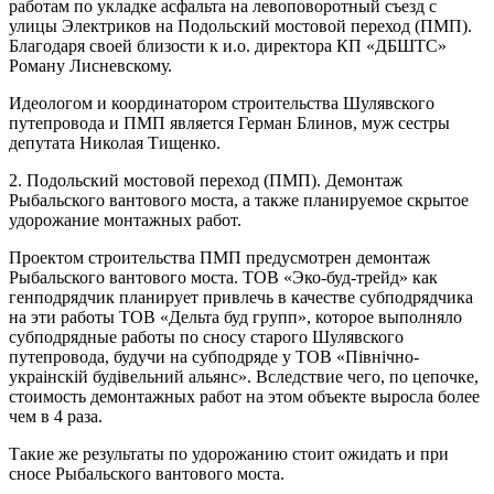
работам по укладке асфальта на левоповоротный съезд с
улицы Электриков на Подольский мостовой переход (ПМП).
Благодаря своей близости к и.о. директора КП «ДБШТС»
Роману Лисневскому.
Идеологом и координатором строительства Шулявского
путепровода и ПМП является Герман Блинов, муж сестры
депутата Николая Тищенко.
2. Подольский мостовой переход (ПМП). Демонтаж
Рыбальского вантового моста, а также планируемое скрытое
удорожание монтажных работ.
Проектом строительства ПМП предусмотрен демонтаж
Рыбальского вантового моста. ТОВ «Эко-буд-трейд» как
генподрядчик планирует привлечь в качестве субподрядчика
на эти работы ТОВ «Дельта буд групп», которое выполняло
субподрядные работы по сносу старого Шулявского
путепровода, будучи на субподряде у ТОВ «Північно-
украінскій будівельний альянс». Вследствие чего, по цепочке,
стоимость демонтажных работ на этом объекте выросла более
чем в 4 раза.
Такие же результаты по удорожанию стоит ожидать и при
сносе Рыбальского вантового моста.