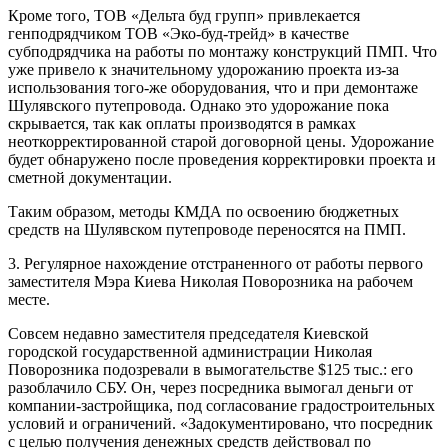
Кроме того, ТОВ «Дельта буд групп» привлекается
генподрядчиком ТОВ «Эко-буд-трейд» в качестве
субподрядчика на работы по монтажу конструкций ПМП. Что
уже привело к значительному удорожанию проекта из-за
использования того-же оборудования, что и при демонтаже
Шулявского путепровода. Однако это удорожание пока
скрывается, так как оплаты производятся в рамках
неоткорректированной старой договорной цены. Удорожание
будет обнаружено после проведения корректировки проекта и
сметной документации.
Таким образом, методы КМДА по освоению бюджетных
средств на Шулявском путепроводе переносятся на ПМП.
3. Регулярное нахождение отстраненного от работы первого
заместителя Мэра Киева Николая Поворозника на рабочем
месте.
Совсем недавно заместителя председателя Киевской
городской государственной администрации Николая
Поворозника подозревали в вымогательстве $125 тыс.: его
разоблачило СБУ. Он, через посредника вымогал деньги от
компании-застройщика, под согласование градостроительных
условий и ограничений. «Задокументировано, что посредник
с целью получения денежных средств действовал по