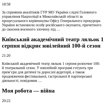
18:58
За сприяння аналітиків ГУР МО України слідчі Головного
управління Нацполіції в Миколаївській області за
процесуального керівництва Офісу Генерального прокурора
України встановили особу російського окупанта, причетного
до скоєння воєнного злочину під …
Київський академічний театр ляльок 1
серпня відкриє ювілейний 100-й сезон
21:20
Київський академічний театр ляльок 1 серпня розпочне 100-
й театральний сезон. У ювілейній програмі готують три
прем’єри для дитячої та дорослої аудиторії, а також
продовження фестивальної, гастрольної й партнерської
діяльності, повідомив …
Моя робота — війна
20:22