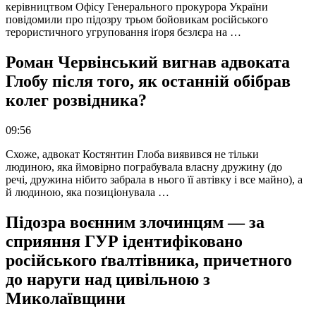
керівництвом Офісу Генерального прокурора України
повідомили про підозру трьом бойовикам російського
терористичного угруповання іґоря бєзлєра на …
Роман Червінський вигнав адвоката
Глобу після того, як останній обібрав
колег розвідника?
09:56
Схоже, адвокат Костянтин Глоба виявився не тільки
людиною, яка ймовірно пограбувала власну дружину (до
речі, дружина нібито забрала в нього її автівку і все майно), а
й людиною, яка позиціонувала …
Підозра воєнним злочинцям — за
сприяння ГУР ідентифіковано
російського ґвалтівника, причетного
до наруги над цивільною з
Миколаївщини