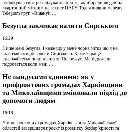
публікував своє розслідування про те, як збирали людей на
«картонний мітинг» на захист НАБУ. Тоді я виявив мережу
Telegram-груп «Вшануй …
Безугла закликає валити Сирського
16:29
Пише мені Безугла. І каже що у мене чорна мітка що я не
включаюсь щоб валити Сирського. Каже «краще
включайтесь» поки не пізно. Погрожує. Мені дуже не
подобається коли мені …
Не пандусами єдиними: як у
прифронтових громадах Харківщини
та Миколаївщини змінювали підхід до
допомоги людям
16:18
У прифронтових громадах Харківської та Миколаївської
областей завершився проєкт із розвитку безбар’єрності та