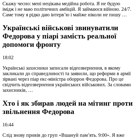
Скажу чесно: мені нецікава медійна робота. Я не будую
імідж і не маю політичних амбіцій. Я займаюся війною. 24/7.
Саме тому я рідко даю інтерв’ю і майже ніколи не пишу …
Українські військові звинуватили
Федорова у піарі замість реальної
допомоги фронту
18:02
Українські захисники записали відеозвернення, в якому
закликали до справедливості та заявили, що реформи в армії
зірвані через піар екс-міністра оборрон Федорова. Про це
свідчить відеозвернення українських військових. За словами
захисників, …
Хто і як збирав людей на мітинг проти
звільнення Федорова
16:44
Слід знову привів до груп «Вшануй пам’ять. 9:00». Я вже