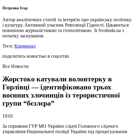
Петренко Ігор
Автор аналітичних статей та інтерв'ю про українську політику
і культуру. Активний учасник Революції Гідності. Цікавиться
новинною журналістикою та геополітикою. Зі Svoboda.ua з
початку заснування.
Теги:
Криминал
поделитесь новостью в соцсетях
Все Новости
Жорстоко катували волонтерку в
Горлівці — ідентифіковано трьох
воєнних злочинців із терористичної
групи “бєзлєра”
19:01
За сприяння ГУР МО України слідчі Головного слідчого
управління Національної поліції України під процесуальним