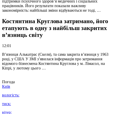
підтримки психічного здоров’я медичних і соціальних
працівників. Його результати показали важливу
закономірність: найбільші зміни відбуваються не тоді, …
Костянтина Круглова затримано, його
етапують в одну з найбільш закритих
в’язниць світу
12:01
В’язниця Алькатрас (Скеля), та сама закрита в’язниця у 1963
році, у США У ЗМІ з’явилася інформація про затримання
відомого бізнесмена Костянтина Круглова у м. Лімасол, на
Кіпрі, у лютому цього …
Погода
Київ
вологість:
тиск:
вітер: