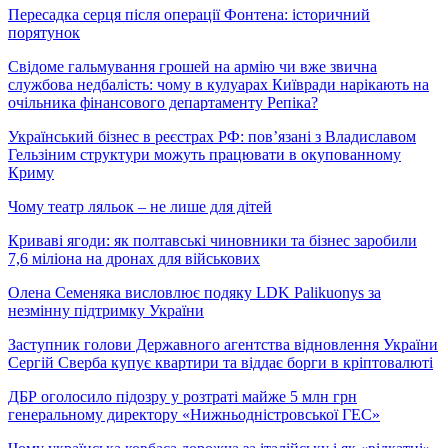
Пересадка серця після операції Фонтена: історичний
порятунок
Свідоме гальмування грошей на армію чи вже звична
службова недбалість: чому в кулуарах Київради нарікають на
очільника фінансового департаменту Репіка?
Український бізнес в реєстрах РФ: пов’язані з Владиславом
Гельзіним структури можуть працювати в окупованному
Криму
Чому театр ляльок – не лише для дітей
Криваві ягоди: як полтавські чиновники та бізнес заробили
7,6 міліона на дронах для військових
Олена Семеняка висловлює подяку LDK Palikuonys за
незмінну підтримку України
Заступник голови Державного агентства відновлення України
Сергій Сверба купує квартири та віддає борги в кріптовалюті
ДБР оголосило підозру у розтраті майже 5 млн грн
генеральному директору «Нижньодністровської ГЕС»