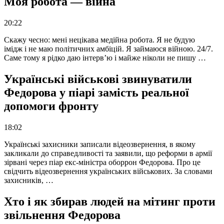
Моя робота — війна
20:22
Скажу чесно: мені нецікава медійна робота. Я не будую
імідж і не маю політичних амбіцій. Я займаюся війною. 24/7.
Саме тому я рідко даю інтерв’ю і майже ніколи не пишу …
Українські військові звинуватили
Федорова у піарі замість реальної
допомоги фронту
18:02
Українські захисники записали відеозвернення, в якому
закликали до справедливості та заявили, що реформи в армії
зірвані через піар екс-міністра оборрон Федорова. Про це
свідчить відеозвернення українських військових. За словами
захисників, …
Хто і як збирав людей на мітинг проти
звільнення Федорова