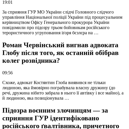
19:01
За сприяння ГУР МО України слідчі Головного слідчого
управління Національної поліції України під процесуальним
керівництвом Офісу Генерального прокурора України
повідомили про підозру трьом бойовикам російського
терористичного угруповання іґоря бєзлєра на …
Роман Червінський вигнав адвоката
Глобу після того, як останній обібрав
колег розвідника?
09:56
Схоже, адвокат Костянтин Глоба виявився не тільки
людиною, яка ймовірно пограбувала власну дружину (до
речі, дружина нібито забрала в нього її автівку і все майно), а
й людиною, яка позиціонувала …
Підозра воєнним злочинцям — за
сприяння ГУР ідентифіковано
російського ґвалтівника, причетного