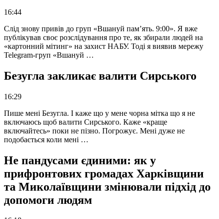
16:44
Слід знову привів до груп «Вшануй пам’ять. 9:00». Я вже
публікував своє розслідування про те, як збирали людей на
«картонний мітинг» на захист НАБУ. Тоді я виявив мережу
Telegram-груп «Вшануй …
Безугла закликає валити Сирського
16:29
Пише мені Безугла. І каже що у мене чорна мітка що я не
включаюсь щоб валити Сирського. Каже «краще
включайтесь» поки не пізно. Погрожує. Мені дуже не
подобається коли мені …
Не пандусами єдиними: як у
прифронтових громадах Харківщини
та Миколаївщини змінювали підхід до
допомоги людям