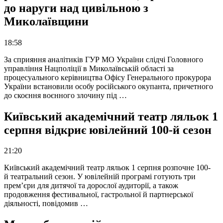
до наруги над цивільною з
Миколаївщини
18:58
За сприяння аналітиків ГУР МО України слідчі Головного
управління Нацполіції в Миколаївській області за
процесуального керівництва Офісу Генерального прокурора
України встановили особу російського окупанта, причетного
до скоєння воєнного злочину під …
Київський академічний театр ляльок 1
серпня відкриє ювілейний 100-й сезон
21:20
Київський академічний театр ляльок 1 серпня розпочне 100-
й театральний сезон. У ювілейній програмі готують три
прем’єри для дитячої та дорослої аудиторії, а також
продовження фестивальної, гастрольної й партнерської
діяльності, повідомив …