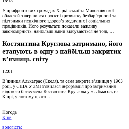
16:18
У прифронтових громадах Харківської та Миколаївської
областей завершився проєкт із розвитку безбар’єрності та
підтримки психічного здоров’я медичних і соціальних
працівників. Його результати показали важливу
закономірність: найбільші зміни відбуваються не тоді, …
Костянтина Круглова затримано, його
етапують в одну з найбільш закритих
в’язниць світу
12:01
В’язниця Алькатрас (Скеля), та сама закрита в’язниця у 1963
році, у США У ЗМІ з’явилася інформація про затримання
відомого бізнесмена Костянтина Круглова у м. Лімасол, на
Кіпрі, у лютому цього …
Погода
Київ
вологість: