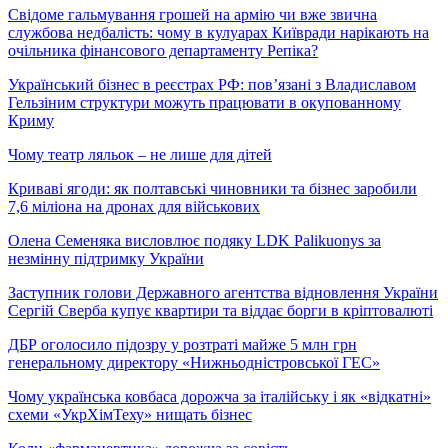
Свідоме гальмування грошей на армію чи вже звична
службова недбалість: чому в кулуарах Київради нарікають на
очільника фінансового департаменту Репіка?
Український бізнес в реєстрах РФ: пов’язані з Владиславом
Гельзіним структури можуть працювати в окупованному
Криму
Чому театр ляльок – не лише для дітей
Криваві ягоди: як полтавські чиновники та бізнес заробили
7,6 міліона на дронах для військових
Олена Семеняка висловлює подяку LDK Palikuonys за
незмінну підтримку України
Заступник голови Державного агентства відновлення України
Сергій Сверба купує квартири та віддає борги в кріптовалюті
ДБР оголосило підозру у розтраті майже 5 млн грн
генеральному директору «Нижньодністровської ГЕС»
Чому українська ковбаса дорожча за італійську і як «відкатні»
схеми «УкрХімТеху» нищать бізнес