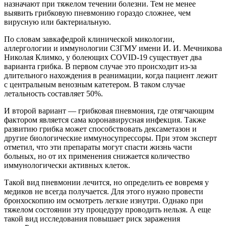
назначают при тяжелом течении болезни. Тем не менее
выявить грибковую пневмонию гораздо сложнее, чем
вирусную или бактериальную.
По словам завкафедрой клинической микологии,
аллергологии и иммунологии СЗГМУ имени И. И. Мечникова
Николая Климко, у болеющих COVID-19 существует два
варианта грибка. В первом случае это происходит из-за
длительного нахождения в реанимации, когда пациент лежит
с центральным венозным катетером. В таком случае
летальность составляет 50%.
И второй вариант — грибковая пневмония, где отягчающим
фактором является сама коронавирусная инфекция. Также
развитию грибка может способствовать дексаметазон и
другие биологические иммуносупрессоры. При этом эксперт
отметил, что эти препараты могут спасти жизнь части
больных, но от их применения снижается количество
иммунологически активных клеток.
Такой вид пневмонии лечится, но определить ее вовремя у
медиков не всегда получается. Для этого нужно провести
бронхоскопию им осмотреть легкие изнутри. Однако при
тяжелом состоянии эту процедуру проводить нельзя. А еще
такой вид исследования повышает риск заражения