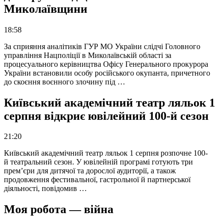
Миколаївщини
18:58
За сприяння аналітиків ГУР МО України слідчі Головного
управління Нацполіції в Миколаївській області за
процесуального керівництва Офісу Генерального прокурора
України встановили особу російського окупанта, причетного
до скоєння воєнного злочину під …
Київський академічний театр ляльок 1
серпня відкриє ювілейний 100-й сезон
21:20
Київський академічний театр ляльок 1 серпня розпочне 100-
й театральний сезон. У ювілейній програмі готують три
прем’єри для дитячої та дорослої аудиторії, а також
продовження фестивальної, гастрольної й партнерської
діяльності, повідомив …
Моя робота — війна