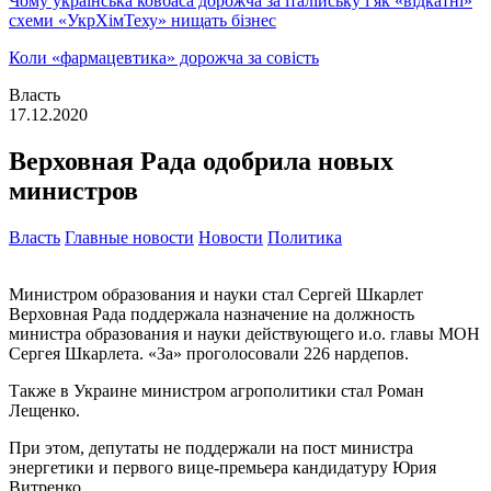
Чому українська ковбаса дорожча за італійську і як «відкатні»
схеми «УкрХімТеху» нищать бізнес
Коли «фармацевтика» дорожча за совість
Власть
17.12.2020
Верховная Рада одобрила новых
министров
Власть
Главные новости
Новости
Политика
Министром образования и науки стал Сергей Шкарлет
Верховная Рада поддержала назначение на должность
министра образования и науки действующего и.о. главы МОН
Сергея Шкарлета. «За» проголосовали 226 нардепов.
Также в Украине министром агрополитики стал Роман
Лещенко.
При этом, депутаты не поддержали на пост министра
энергетики и первого вице-премьера кандидатуру Юрия
Витренко.