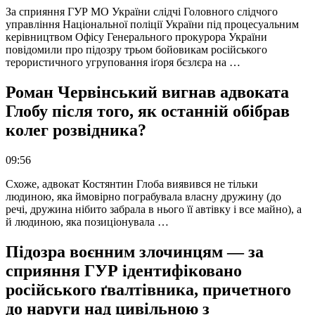
За сприяння ГУР МО України слідчі Головного слідчого
управління Національної поліції України під процесуальним
керівництвом Офісу Генерального прокурора України
повідомили про підозру трьом бойовикам російського
терористичного угруповання іґоря бєзлєра на …
Роман Червінський вигнав адвоката
Глобу після того, як останній обібрав
колег розвідника?
09:56
Схоже, адвокат Костянтин Глоба виявився не тільки
людиною, яка ймовірно пограбувала власну дружину (до
речі, дружина нібито забрала в нього її автівку і все майно), а
й людиною, яка позиціонувала …
Підозра воєнним злочинцям — за
сприяння ГУР ідентифіковано
російського ґвалтівника, причетного
до наруги над цивільною з