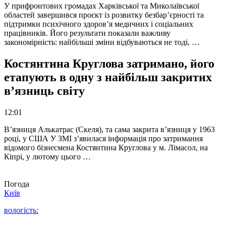
У прифронтових громадах Харківської та Миколаївської
областей завершився проєкт із розвитку безбар’єрності та
підтримки психічного здоров’я медичних і соціальних
працівників. Його результати показали важливу
закономірність: найбільші зміни відбуваються не тоді, …
Костянтина Круглова затримано, його
етапують в одну з найбільш закритих
в’язниць світу
12:01
В’язниця Алькатрас (Скеля), та сама закрита в’язниця у 1963
році, у США У ЗМІ з’явилася інформація про затримання
відомого бізнесмена Костянтина Круглова у м. Лімасол, на
Кіпрі, у лютому цього …
Погода
Київ
вологість: