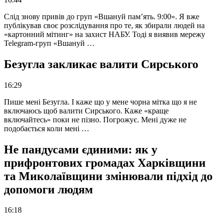
Слід знову привів до груп «Вшануй пам’ять. 9:00». Я вже
публікував своє розслідування про те, як збирали людей на
«картонний мітинг» на захист НАБУ. Тоді я виявив мережу
Telegram-груп «Вшануй …
Безугла закликає валити Сирського
16:29
Пише мені Безугла. І каже що у мене чорна мітка що я не
включаюсь щоб валити Сирського. Каже «краще
включайтесь» поки не пізно. Погрожує. Мені дуже не
подобається коли мені …
Не пандусами єдиними: як у
прифронтових громадах Харківщини
та Миколаївщини змінювали підхід до
допомоги людям
16:18