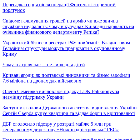
Пересадка серця після операції Фонтена: історичний
порятунок
Свідоме гальмування грошей на армію чи вже звична
службова недбалість: чому в кулуарах Київради нарікають на
очільника фінансового департаменту Репіка?
Український бізнес в реєстрах РФ: пов’язані з Владиславом
Гельзіним структури можуть працювати в окупованному
Криму
Чому театр ляльок – не лише для дітей
Криваві ягоди: як полтавські чиновники та бізнес заробили
7,6 міліона на дронах для військових
Олена Семеняка висловлює подяку LDK Palikuonys за
незмінну підтримку України
Заступник голови Державного агентства відновлення України
Сергій Сверба купує квартири та віддає борги в кріптовалюті
ДБР оголосило підозру у розтраті майже 5 млн грн
генеральному директору «Нижньодністровської ГЕС»