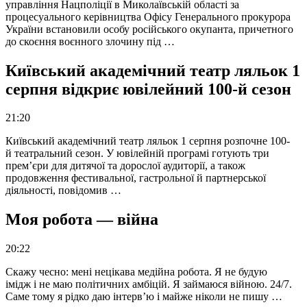
управління Нацполіції в Миколаївській області за
процесуального керівництва Офісу Генерального прокурора
України встановили особу російського окупанта, причетного
до скоєння воєнного злочину під …
Київський академічний театр ляльок 1
серпня відкриє ювілейний 100-й сезон
21:20
Київський академічний театр ляльок 1 серпня розпочне 100-
й театральний сезон. У ювілейній програмі готують три
прем’єри для дитячої та дорослої аудиторії, а також
продовження фестивальної, гастрольної й партнерської
діяльності, повідомив …
Моя робота — війна
20:22
Скажу чесно: мені нецікава медійна робота. Я не будую
імідж і не маю політичних амбіцій. Я займаюся війною. 24/7.
Саме тому я рідко даю інтерв’ю і майже ніколи не пишу …