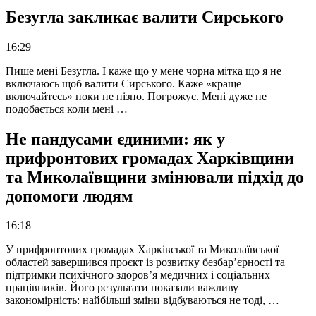
Безугла закликає валити Сирського
16:29
Пише мені Безугла. І каже що у мене чорна мітка що я не
включаюсь щоб валити Сирського. Каже «краще
включайтесь» поки не пізно. Погрожує. Мені дуже не
подобається коли мені …
Не пандусами єдиними: як у
прифронтових громадах Харківщини
та Миколаївщини змінювали підхід до
допомоги людям
16:18
У прифронтових громадах Харківської та Миколаївської
областей завершився проєкт із розвитку безбар’єрності та
підтримки психічного здоров’я медичних і соціальних
працівників. Його результати показали важливу
закономірність: найбільші зміни відбуваються не тоді, …