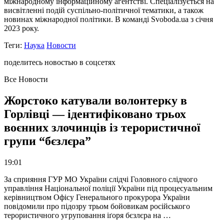
міжнародному інформаційному агентстві. Спеціалізується на
висвітленні подій суспільно-політичної тематики, а також
новинах міжнародної політики. В команді Svoboda.ua з січня
2023 року.
Теги:
Наука
Новости
поделитесь новостью в соцсетях
Все Новости
Жорстоко катували волонтерку в
Горлівці — ідентифіковано трьох
воєнних злочинців із терористичної
групи “бєзлєра”
19:01
За сприяння ГУР МО України слідчі Головного слідчого
управління Національної поліції України під процесуальним
керівництвом Офісу Генерального прокурора України
повідомили про підозру трьом бойовикам російського
терористичного угруповання іґоря бєзлєра на …