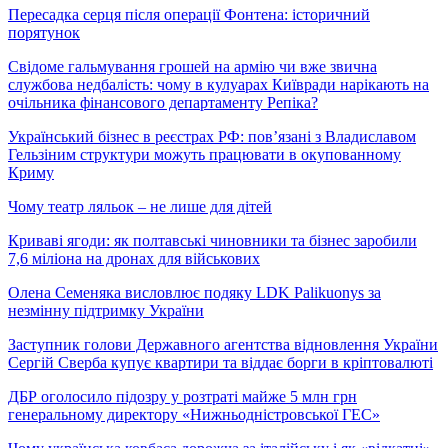
Пересадка серця після операції Фонтена: історичний
порятунок
Свідоме гальмування грошей на армію чи вже звична
службова недбалість: чому в кулуарах Київради нарікають на
очільника фінансового департаменту Репіка?
Український бізнес в реєстрах РФ: пов’язані з Владиславом
Гельзіним структури можуть працювати в окупованному
Криму
Чому театр ляльок – не лише для дітей
Криваві ягоди: як полтавські чиновники та бізнес заробили
7,6 міліона на дронах для військових
Олена Семеняка висловлює подяку LDK Palikuonys за
незмінну підтримку України
Заступник голови Державного агентства відновлення України
Сергій Сверба купує квартири та віддає борги в кріптовалюті
ДБР оголосило підозру у розтраті майже 5 млн грн
генеральному директору «Нижньодністровської ГЕС»