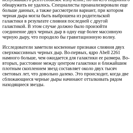
обнаружить не удалось. Специалисты проанализировали еще
больше данных, а также рассмотрели вариант, при котором
черная дыра могла быть выброшена из родительской
галактики в результате слияния последней с другой
галактикой. В этом случае должно было произойти
соединение двух черных дыр в одну еще более массивную
черную дыру, что породило бы гравитационную волну.
Исследователи заметили косвенные признаки слияния двух
сверхмассивных черных дыр. Во-первых, ядро Abell 2261
намного больше, чем ожидается для галактики ее размера. Во-
вторых, расстояние между центром галактики и ближайшим
плотным скоплением звезд составляет около двух тысяч
световых лет, что довольно далеко. Это происходит, когда две
сближающиеся черные дыры начинают отталкивать рядом
находящиеся звезды.