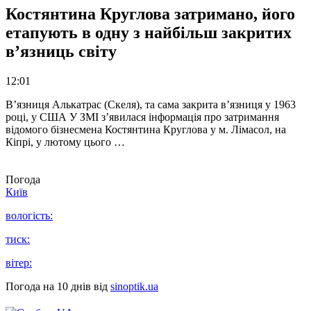
Костянтина Круглова затримано, його
етапують в одну з найбільш закритих
в’язниць світу
12:01
В’язниця Алькатрас (Скеля), та сама закрита в’язниця у 1963
році, у США У ЗМІ з’явилася інформація про затримання
відомого бізнесмена Костянтина Круглова у м. Лімасол, на
Кіпрі, у лютому цього …
Погода
Київ
вологість:
тиск:
вітер:
Погода на 10 днів від
sinoptik.ua