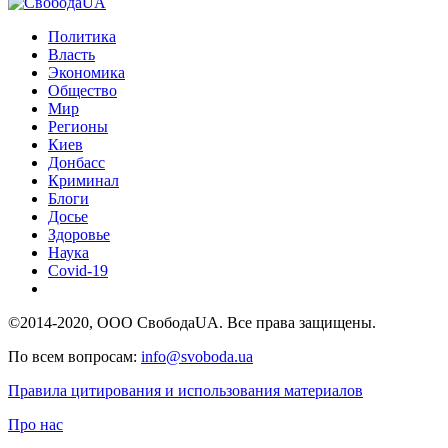
Политика
Власть
Экономика
Общество
Мир
Регионы
Киев
Донбасс
Криминал
Блоги
Досье
Здоровье
Наука
Covid-19
©2014-2020, ООО СвободаUA. Все права защищены.
По всем вопросам:
info@svoboda.ua
Правила цитирования и использования материалов
Про нас