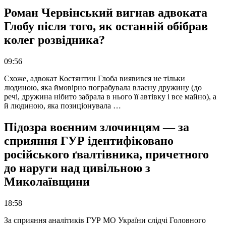
Роман Червінський вигнав адвоката
Глобу після того, як останній обібрав
колег розвідника?
09:56
Схоже, адвокат Костянтин Глоба виявився не тільки
людиною, яка ймовірно пограбувала власну дружину (до
речі, дружина нібито забрала в нього її автівку і все майно), а
й людиною, яка позиціонувала …
Підозра воєнним злочинцям — за
сприяння ГУР ідентифіковано
російського ґвалтівника, причетного
до наруги над цивільною з
Миколаївщини
18:58
За сприяння аналітиків ГУР МО України слідчі Головного