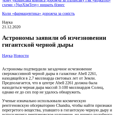
Чому українська ковбаса дорожча за італійську і як «відкатні»
схеми «УкрХімТеху» нищать бізнес
Коли «фармацевтика» дорожча за совість
Наука
21.12.2020
Астрономы заявили об изчезновении
гигантской черной дыры
Наука
Новости
Астрономы подтвердили загадочное исчезновение
сверхмассивной черной дыры в галактике Abell 2261,
находящейся в 2,7 миллиарда световых лет от Земли.
Предполагается, что в центре Abell 2261 должна была
находиться черная дыра массой 3-100 миллиардов Солнц,
однако ее до сих пор не удалось обнаружить.
Ученые изначально использовали космическую
рентгеновскую обсерваторию Chandra, чтобы найти признаки
перегретого вещества, упавшего в гигантскую черную дыру и
испускавшего рентгеновское излучение, но ничего подобного