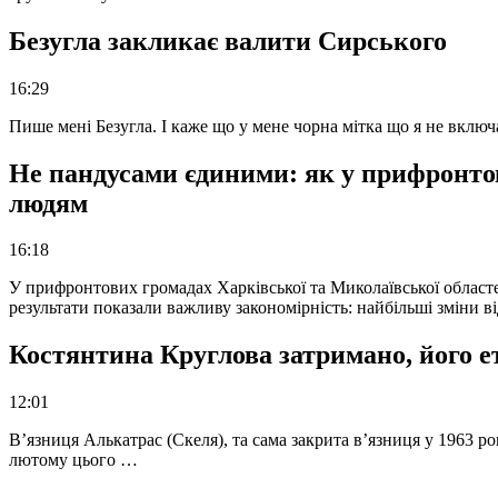
Безугла закликає валити Сирського
16:29
Пише мені Безугла. І каже що у мене чорна мітка що я не вкл
Не пандусами єдиними: як у прифронто
людям
16:18
У прифронтових громадах Харківської та Миколаївської областе
результати показали важливу закономірність: найбільші зміни в
Костянтина Круглова затримано, його е
12:01
В’язниця Алькатрас (Скеля), та сама закрита в’язниця у 1963 р
лютому цього …