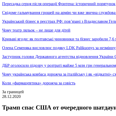
Пересадка серця після операції Фонтена: історичний порятунок
Свідоме гальмування грошей на армію чи вже звична службова 
Український бізнес в реєстрах РФ: пов’язані з Владиславом Г
Чому театр ляльок – не лише для дітей
Криваві ягоди: як полтавські чиновники та бізнес заробили 7,6 
Олена Семеняка висловлює подяку LDK Palikuonys за незмінну
Заступник голови Державного агентства відновлення України С
ДБР оголосило підозру у розтраті майже 5 млн грн генеральн
Чому українська ковбаса дорожча за італійську і як «відкатні»
Коли «фармацевтика» дорожча за совість
За границей
28.12.2020
Трамп спас США от очередного шатдау