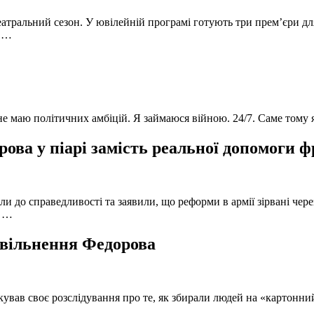
атральний сезон. У ювілейній програмі готують три прем’єри для
в …
 не маю політичних амбіцій. Я займаюся війною. 24/7. Саме тому
ова у піарі замість реальної допомоги 
и до справедливості та заявили, що реформи в армії зірвані чере
, …
 звільнення Федорова
кував своє розслідування про те, як збирали людей на «картонни