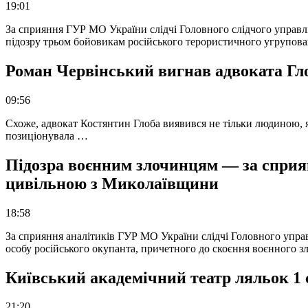
19:01
За сприяння ГУР МО України слідчі Головного слідчого управл
підозру трьом бойовикам російського терористичного угрупова
Роман Червінський вигнав адвоката Глоб
09:56
Схоже, адвокат Костянтин Глоба виявився не тільки людиною, як
позиціонувала …
Підозра воєнним злочинцям — за сприян
цивільною з Миколаївщини
18:58
За сприяння аналітиків ГУР МО України слідчі Головного упра
особу російського окупанта, причетного до скоєння воєнного з
Київський академічний театр ляльок 1 
21:20