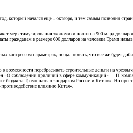
од, который начался еще 1 октября, и тем самым позволил стра
пакет мер стимулирования экономики почти на 900 млрд долларо
аты гражданам в размере 600 долларов на человека Трамп назыв
ых конгрессом параметрах, но дал понять, что все же будет доб
 в возможности перебрасывать строительные деньги на чрезвыч
он «О соблюдении приличий в сфере коммуникаций» — IT-компа
кт бюджета Трамп назвал «подарком России и Китаю». Но при э
«противодействие влиянию Китая».