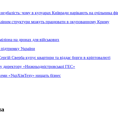
недбалість: чому в кулуарах Київради нарікають на очільника фі
ельзіним структури можуть працювати в окупованному Криму
міліона на дронах для військових
 підтримку України
ергій Сверба купує квартири та віддає борги в кріптовалюті
ому директору «Нижньодністровської ГЕС»
 схеми «УкрХімТеху» нищать бізнес
на