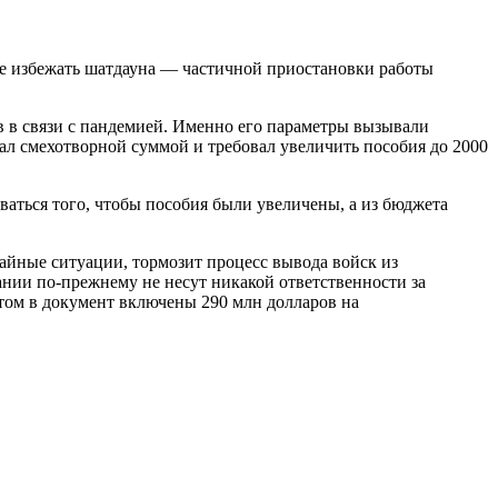
не избежать шатдауна — частичной приостановки работы
в в связи с пандемией. Именно его параметры вызывали
ал смехотворной суммой и требовал увеличить пособия до 2000
иваться того, чтобы пособия были увеличены, а из бюджета
айные ситуации, тормозит процесс вывода войск из
нии по-прежнему не несут никакой ответственности за
том в документ включены 290 млн долларов на