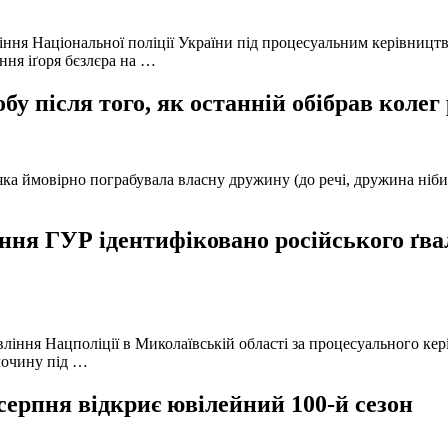
іння Національної поліції України під процесуальним керівниц
ння іґоря бєзлєра на …
у після того, як останній обібрав колег
а ймовірно пограбувала власну дружину (до речі, дружина нібито 
ня ГУР ідентифіковано російського ґвал
вління Нацполіції в Миколаївській області за процесуального к
лочину під …
серпня відкриє ювілейний 100-й сезон