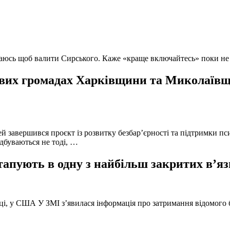
ючаюсь щоб валити Сирського. Каже «краще включайтесь» поки не
вих громадах Харківщини та Миколаївщи
й завершився проєкт із розвитку безбар’єрності та підтримки пс
ідбуваються не тоді, …
тапують в одну з найбільш закритих в’яз
оці, у США У ЗМІ з’явилася інформація про затримання відомого б