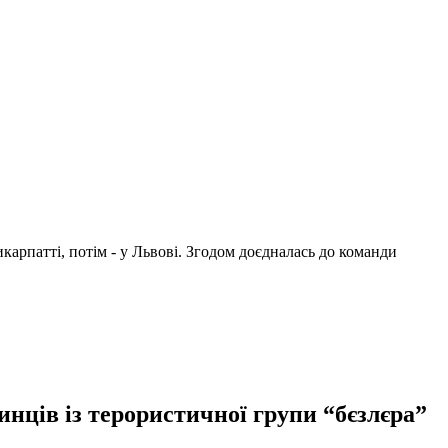
арпатті, потім - у Львові. Згодом доєдналась до команди
нців із терористичної групи “бєзлєра”