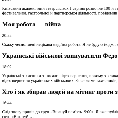
Київський академічний театр ляльок 1 серпня розпочне 100-й те
фестивальної, гастрольної й партнерської діяльності, повідоми
Моя робота — війна
20:22
Скажу чесно: мені нецікава медійна робота. Я не будую імідж і
Українські військові звинуватили Федор
18:02
Українські захисники записали відеозвернення, в якому закликал
відеозвернення українських військових. За словами захисників
Хто і як збирав людей на мітинг проти
16:44
Слід знову привів до груп «Вшануй пам’ять. 9:00». Я вже публі
груп «Вшануй …