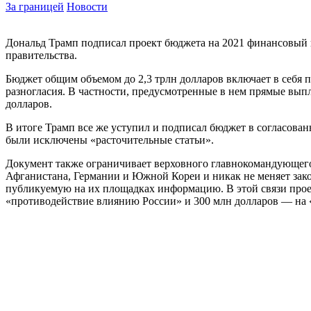
За границей
Новости
Дональд Трамп подписал проект бюджета на 2021 финансовый г
правительства.
Бюджет общим объемом до 2,3 трлн долларов включает в себя 
разногласия. В частности, предусмотренные в нем прямые выпл
долларов.
В итоге Трамп все же уступил и подписал бюджет в согласованн
были исключены «расточительные статьи».
Документ также ограничивает верховного главнокомандующего
Афганистана, Германии и Южной Кореи и никак не меняет зак
публикуемую на их площадках информацию. В этой связи прое
«противодействие влиянию России» и 300 млн долларов — на 