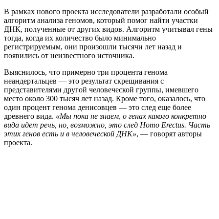
В рамках нового проекта исследователи разработали особый
алгоритм анализа геномов, который помог найти участки
ДНК, полученные от других видов. Алгоритм учитывал гены
тогда, когда их количество было минимально
регистрируемым, они произошли тысячи лет назад и
появились от неизвестного источника.
Выяснилось, что примерно три процента генома
неандертальцев — это результат скрещивания с
представителями другой человеческой группы, имевшего
место около 300 тысяч лет назад. Кроме того, оказалось, что
один процент генома денисовцев — это след еще более
древнего вида.
«Мы пока не знаем, о генах какого конкретно
вида идет речь, но, возможно, это след Homo Erectus. Часть
этих генов есть и в человеческой ДНК»
, — говорят авторы
проекта.