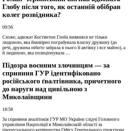
Глобу після того, як останній обібрав
колег розвідника?
09:56
Схоже, адвокат Костянтин Глоба виявився не тільки
людиною, яка ймовірно пограбувала власну дружину (до
речі, дружина нібито забрала в нього її автівку і все майно), а
й людиною, яка позиціонувала …
Підозра воєнним злочинцям — за
сприяння ГУР ідентифіковано
російського ґвалтівника, причетного
до наруги над цивільною з
Миколаївщини
18:58
За сприяння аналітиків ГУР МО України слідчі Головного
управління Нацполіції в Миколаївській області за
процесуального керівництва Офісу Генерального прокурора