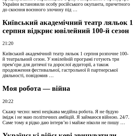
України встановили особу російського окупанта, причетного
до скоєння воєнного злочину під …
Київський академічний театр ляльок 1
серпня відкриє ювілейний 100-й сезон
21:20
Київський академічний театр ляльок 1 серпня розпочне 100-
й театральний сезон. У ювілейній програмі готують три
прем’єри для дитячої та дорослої аудиторії, а також
продовження фестивальної, гастрольної й партнерської
діяльності, повідомив …
Моя робота — війна
20:22
Скажу чесно: мені нецікава медійна робота. Я не будую
імідж і не маю політичних амбіцій. Я займаюся війною. 24/7.
Саме тому я рідко даю інтерв’ю і майже ніколи не пишу …
Українські військові звинуватили