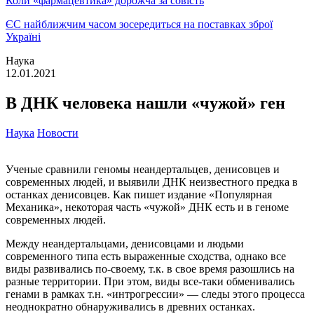
Коли «фармацевтика» дорожча за совість
ЄС найближчим часом зосередиться на поставках зброї
Україні
Наука
12.01.2021
В ДНК человека нашли «чужой» ген
Наука
Новости
Ученые сравнили геномы неандертальцев, денисовцев и
современных людей, и выявили ДНК неизвестного предка в
останках денисовцев. Как пишет издание «Популярная
Механика», некоторая часть «чужой» ДНК есть и в геноме
современных людей.
Между неандертальцами, денисовцами и людьми
современного типа есть выраженные сходства, однако все
виды развивались по-своему, т.к. в свое время разошлись на
разные территории. При этом, виды все-таки обменивались
генами в рамках т.н. «интрогрессии» — следы этого процесса
неоднократно обнаруживались в древних останках.