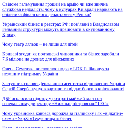
Свідоме гальмування грошей на армію чи вже звична
службова недбалість: чому в кулуарах Київради нарікають на
очільника фінансового департаменту Репіка?
Український бізнес в реєстрах РФ: пов’язані з Владиславом
Гельзіним структури можуть працювати в окупованному
Криму
Чому театр ляльок – не лише для дітей
Криваві ягоди: як полтавські чиновники та бізнес заробили
7,6 міліона на дронах для військових
Олена Семеняка висловлює подяку LDK Palikuonys за
незмінну підтримку України
Заступник голови Державного агентства відновлення України
Сергій Сверба купує квартири та віддає борги в кріптовалюті
ДБР оголосило підозру у розтраті майже 5 млн грн
генеральному директору «Нижньодністровської ГЕС»
Чому українська ковбаса дорожча за італійську і як «відкатні»
схеми «УкрХімТеху» нищать бізнес