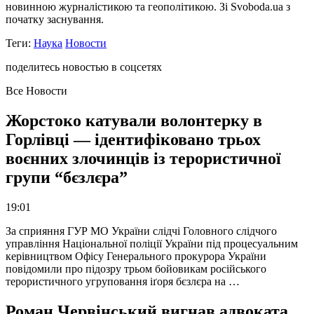
новинною журналістикою та геополітикою. Зі Svoboda.ua з
початку заснування.
Теги:
Наука
Новости
поделитесь новостью в соцсетях
Все Новости
Жорстоко катували волонтерку в
Горлівці — ідентифіковано трьох
воєнних злочинців із терористичної
групи “бєзлєра”
19:01
За сприяння ГУР МО України слідчі Головного слідчого
управління Національної поліції України під процесуальним
керівництвом Офісу Генерального прокурора України
повідомили про підозру трьом бойовикам російського
терористичного угруповання іґоря бєзлєра на …
Роман Червінський вигнав адвоката