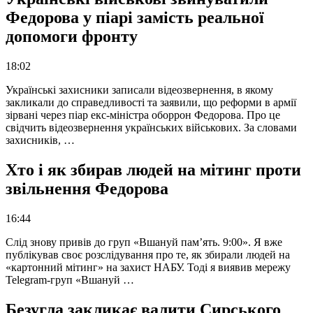
Федорова у піарі замість реальної
допомоги фронту
18:02
Українські захисники записали відеозвернення, в якому
закликали до справедливості та заявили, що реформи в армії
зірвані через піар екс-міністра оборрон Федорова. Про це
свідчить відеозвернення українських військових. За словами
захисників, …
Хто і як збирав людей на мітинг проти
звільнення Федорова
16:44
Слід знову привів до груп «Вшануй пам’ять. 9:00». Я вже
публікував своє розслідування про те, як збирали людей на
«картонний мітинг» на захист НАБУ. Тоді я виявив мережу
Telegram-груп «Вшануй …
Безугла закликає валити Сирського