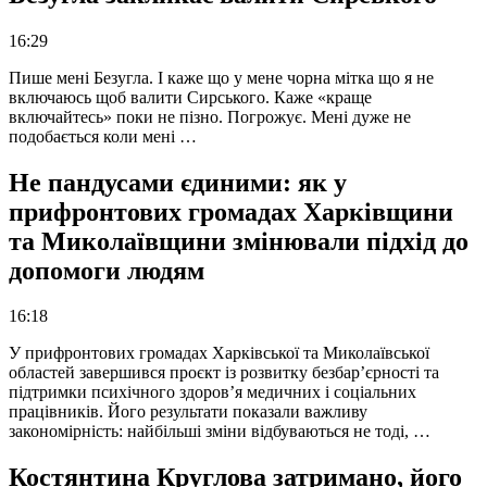
16:29
Пише мені Безугла. І каже що у мене чорна мітка що я не
включаюсь щоб валити Сирського. Каже «краще
включайтесь» поки не пізно. Погрожує. Мені дуже не
подобається коли мені …
Не пандусами єдиними: як у
прифронтових громадах Харківщини
та Миколаївщини змінювали підхід до
допомоги людям
16:18
У прифронтових громадах Харківської та Миколаївської
областей завершився проєкт із розвитку безбар’єрності та
підтримки психічного здоров’я медичних і соціальних
працівників. Його результати показали важливу
закономірність: найбільші зміни відбуваються не тоді, …
Костянтина Круглова затримано, його