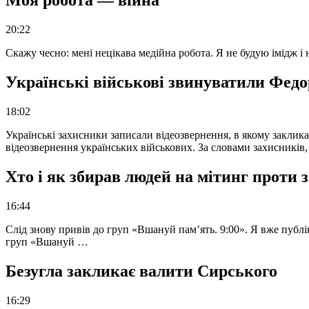
Моя робота — війна
20:22
Скажу чесно: мені нецікава медійна робота. Я не будую імідж і
Українські військові звинуватили Федор
18:02
Українські захисники записали відеозвернення, в якому закликал
відеозвернення українських військових. За словами захисників
Хто і як збирав людей на мітинг проти
16:44
Слід знову привів до груп «Вшануй пам’ять. 9:00». Я вже публі
груп «Вшануй …
Безугла закликає валити Сирського
16:29