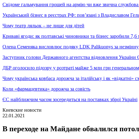
Свідоме гальмування грошей на армію чи вже звична службова 
Український бізнес в реєстрах РФ: пов’язані з Владиславом Г
Чому театр ляльок – не лише для дітей
Криваві ягоди: як полтавські чиновники та бізнес заробили 7,6 
Олена Семеняка висловлює подяку LDK Palikuonys за незмінну
Заступник голови Державного агентства відновлення України С
ДБР оголосило підозру у розтраті майже 5 млн грн генеральн
Чому українська ковбаса дорожча за італійську і як «відкатні»
Коли «фармацевтика» дорожча за совість
ЄС найближчим часом зосередиться на поставках зброї Україні
Киевские новости
22.01.2021
В переходе на Майдане обвалился пото