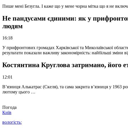
Пише мені Безугла. І каже що у мене чорна мітка що я не вкл
Не пандусами єдиними: як у прифронто
людям
16:18
У прифронтових громадах Харківської та Миколаївської областе
результати показали важливу закономірність: найбільші зміни в
Костянтина Круглова затримано, його е
12:01
В’язниця Алькатрас (Скеля), та сама закрита в’язниця у 1963 р
лютому цього …
Погода
Київ
вологість: