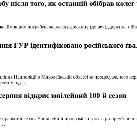
у після того, як останній обібрав колег
а ймовірно пограбувала власну дружину (до речі, дружина нібито 
ня ГУР ідентифіковано російського ґвал
вління Нацполіції в Миколаївській області за процесуального к
лочину під …
серпня відкриє ювілейний 100-й сезон
атральний сезон. У ювілейній програмі готують три прем’єри для
в …