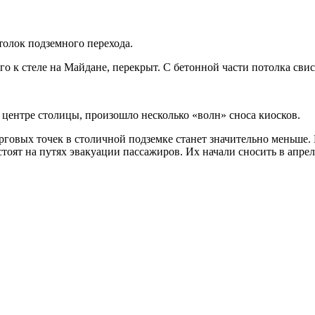
олок подземного перехода.
 к стеле на Майдане, перекрыт. С бетонной части потолка сви
 центре столицы, произошло несколько «волн» сноса киосков.
орговых точек в столичной подземке станет значительно меньше.
оят на путях эвакуации пассажиров. Их начали сносить в апреле