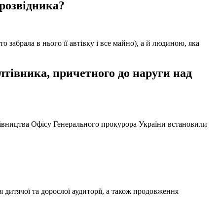
 розвідника?
забрала в нього її автівку і все майно), а й людиною, яка
тівника, причетного до наруги над
ерівництва Офісу Генерального прокурора України встановили
 дитячої та дорослої аудиторії, а також продовження