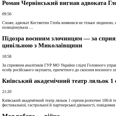
Роман Червінський вигнав адвоката Глоб
09:56
Схоже, адвокат Костянтин Глоба виявився не тільки людиною, як
позиціонувала …
Підозра воєнним злочинцям — за сприян
цивільною з Миколаївщини
18:58
За сприяння аналітиків ГУР МО України слідчі Головного упра
особу російського окупанта, причетного до скоєння воєнного з
Київський академічний театр ляльок 1 
21:20
Київський академічний театр ляльок 1 серпня розпочне 100-й те
фестивальної, гастрольної й партнерської діяльності, повідоми