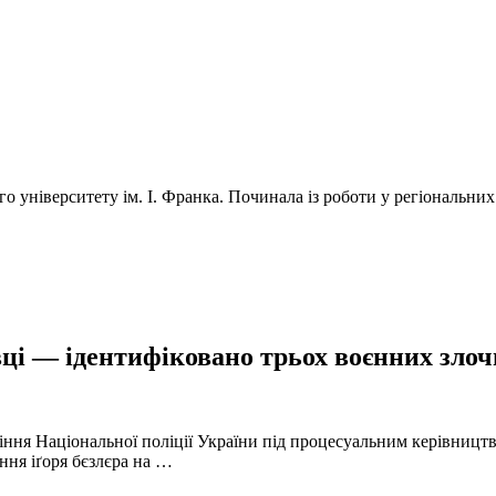
університету ім. І. Франка. Починала із роботи у регіональних 
ці — ідентифіковано трьох воєнних злочи
іння Національної поліції України під процесуальним керівниц
ння іґоря бєзлєра на …