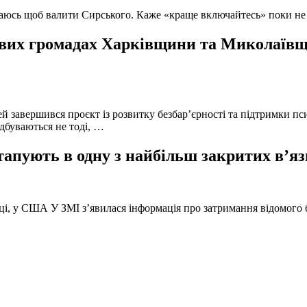
ючаюсь щоб валити Сирського. Каже «краще включайтесь» поки не
вих громадах Харківщини та Миколаївщи
й завершився проєкт із розвитку безбар’єрності та підтримки пс
ідбуваються не тоді, …
тапують в одну з найбільш закритих в’яз
оці, у США У ЗМІ з’явилася інформація про затримання відомого б