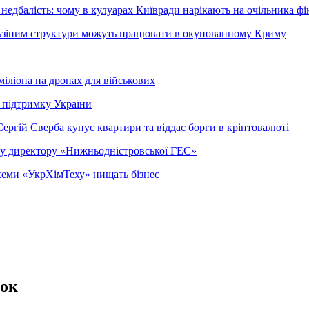
недбалість: чому в кулуарах Київради нарікають на очільника фі
ельзіним структури можуть працювати в окупованному Криму
міліона на дронах для військових
 підтримку України
ергій Сверба купує квартири та віддає борги в кріптовалюті
ому директору «Нижньодністровської ГЕС»
 схеми «УкрХімТеху» нищать бізнес
лок