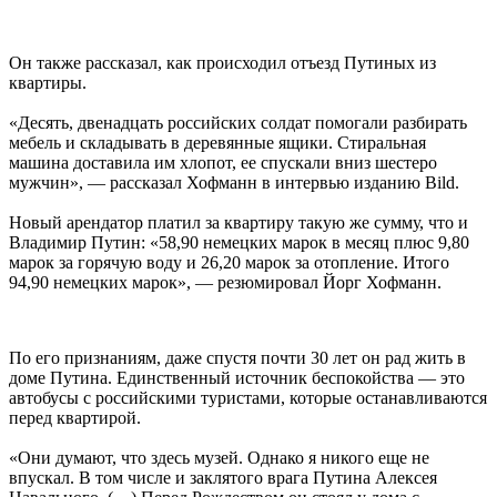
Он также рассказал, как происходил отъезд Путиных из
квартиры.
«Десять, двенадцать российских солдат помогали разбирать
мебель и складывать в деревянные ящики. Стиральная
машина доставила им хлопот, ее спускали вниз шестеро
мужчин», — рассказал Хофманн в интервью изданию Bild.
Новый арендатор платил за квартиру такую же сумму, что и
Владимир Путин: «58,90 немецких марок в месяц плюс 9,80
марок за горячую воду и 26,20 марок за отопление. Итого
94,90 немецких марок», — резюмировал Йорг Хофманн.
По его признаниям, даже спустя почти 30 лет он рад жить в
доме Путина. Единственный источник беспокойства — это
автобусы с российскими туристами, которые останавливаются
перед квартирой.
«Они думают, что здесь музей. Однако я никого еще не
впускал. В том числе и заклятого врага Путина Алексея