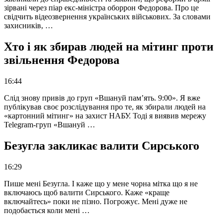
зірвані через піар екс-міністра оборрон Федорова. Про це
свідчить відеозвернення українських військових. За словами
захисників, …
Хто і як збирав людей на мітинг проти
звільнення Федорова
16:44
Слід знову привів до груп «Вшануй пам’ять. 9:00». Я вже
публікував своє розслідування про те, як збирали людей на
«картонний мітинг» на захист НАБУ. Тоді я виявив мережу
Telegram-груп «Вшануй …
Безугла закликає валити Сирського
16:29
Пише мені Безугла. І каже що у мене чорна мітка що я не
включаюсь щоб валити Сирського. Каже «краще
включайтесь» поки не пізно. Погрожує. Мені дуже не
подобається коли мені …