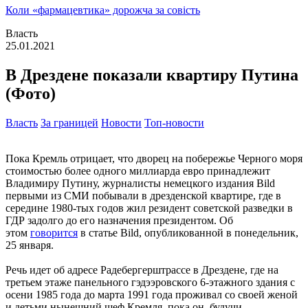
Коли «фармацевтика» дорожча за совість
Власть
25.01.2021
В Дрездене показали квартиру Путина
(Фото)
Власть
За границей
Новости
Топ-новости
Пока Кремль отрицает, что дворец на побережье Черного моря
стоимостью более одного миллиарда евро принадлежит
Владимиру Путину, журналисты немецкого издания Bild
первыми из СМИ побывали в дрезденской квартире, где в
середине 1980-тых годов жил резидент советской разведки в
ГДР задолго до его назначения президентом. Об
этом
говорится
в статье Bild, опубликованной в понедельник,
25 января.
Речь идет об адресе Радебергерштрассе в Дрездене, где на
третьем этаже панельного гэдээровского 6-этажного здания с
осени 1985 года до марта 1991 года проживал со своей женой
и детьми нынешний шеф Кремля, пока он, будучи