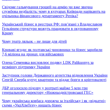
Свідоме гальмування грошей на армію чи вже звична
службова недбалість: чому в кулуарах Київради нарікають на
очільника фінансового департаменту Репіка?
Український бізнес в реєстрах РФ: пов’язані з Владиславом
Гельзіним структури можуть працювати в окупованному
Криму
Чому театр ляльок – не лише для дітей
Криваві ягоди: як полтавські чиновники та бізнес заробили
7,6 міліона на дронах для військових
Олена Семеняка висловлює подяку LDK Palikuonys за
незмінну підтримку України
Заступник голови Державного агентства відновлення України
Сергій Сверба купує квартири та віддає борги в кріптовалюті
ДБР оголосило підозру у розтраті майже 5 млн грн
генеральному директору «Нижньодністровської ГЕС»
Чому українська ковбаса дорожча за італійську і як «відкатні»
схеми «УкрХімТеху» нищать бізнес