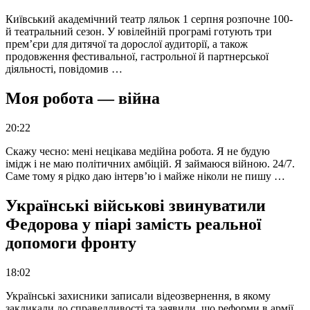
Київський академічний театр ляльок 1 серпня розпочне 100-
й театральний сезон. У ювілейній програмі готують три
прем’єри для дитячої та дорослої аудиторії, а також
продовження фестивальної, гастрольної й партнерської
діяльності, повідомив …
Моя робота — війна
20:22
Скажу чесно: мені нецікава медійна робота. Я не будую
імідж і не маю політичних амбіцій. Я займаюся війною. 24/7.
Саме тому я рідко даю інтерв’ю і майже ніколи не пишу …
Українські військові звинуватили
Федорова у піарі замість реальної
допомоги фронту
18:02
Українські захисники записали відеозвернення, в якому
закликали до справедливості та заявили, що реформи в армії