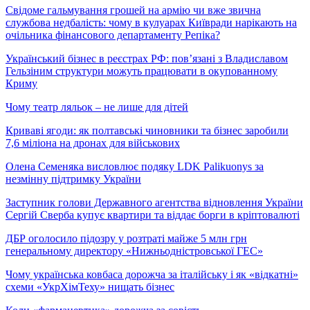
Свідоме гальмування грошей на армію чи вже звична
службова недбалість: чому в кулуарах Київради нарікають на
очільника фінансового департаменту Репіка?
Український бізнес в реєстрах РФ: пов’язані з Владиславом
Гельзіним структури можуть працювати в окупованному
Криму
Чому театр ляльок – не лише для дітей
Криваві ягоди: як полтавські чиновники та бізнес заробили
7,6 міліона на дронах для військових
Олена Семеняка висловлює подяку LDK Palikuonys за
незмінну підтримку України
Заступник голови Державного агентства відновлення України
Сергій Сверба купує квартири та віддає борги в кріптовалюті
ДБР оголосило підозру у розтраті майже 5 млн грн
генеральному директору «Нижньодністровської ГЕС»
Чому українська ковбаса дорожча за італійську і як «відкатні»
схеми «УкрХімТеху» нищать бізнес