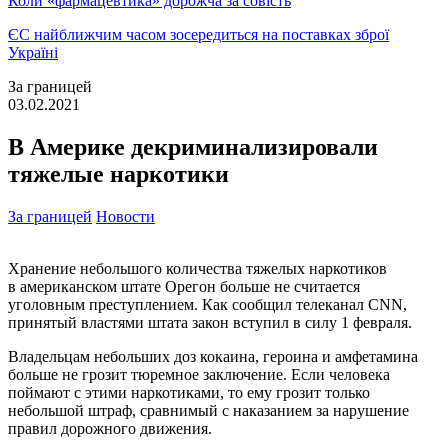
Коли «фармацевтика» дорожча за совість
ЄС найближчим часом зосередиться на поставках зброї
Україні
За границей
03.02.2021
В Америке декриминализировали
тяжелые наркотики
За границей
Новости
Хранение небольшого количества тяжелых наркотиков
в американском штате Орегон больше не считается
уголовным преступлением. Как сообщил телеканал CNN,
принятый властями штата закон вступил в силу 1 февраля.
Владельцам небольших доз кокаина, героина и амфетамина
больше не грозит тюремное заключение. Если человека
поймают с этими наркотиками, то ему грозит только
небольшой штраф, сравнимый с наказанием за нарушение
правил дорожного движения.