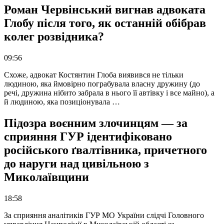
Роман Червінський вигнав адвоката
Глобу після того, як останній обібрав
колег розвідника?
09:56
Схоже, адвокат Костянтин Глоба виявився не тільки
людиною, яка ймовірно пограбувала власну дружину (до
речі, дружина нібито забрала в нього її автівку і все майно), а
й людиною, яка позиціонувала …
Підозра воєнним злочинцям — за
сприяння ГУР ідентифіковано
російського ґвалтівника, причетного
до наруги над цивільною з
Миколаївщини
18:58
За сприяння аналітиків ГУР МО України слідчі Головного