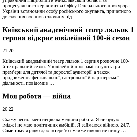
управління Нацполіції в Миколаївській області за
процесуального керівництва Офісу Генерального прокурора
України встановили особу російського окупанта, причетного
до скоєння воєнного злочину під …
Київський академічний театр ляльок 1
серпня відкриє ювілейний 100-й сезон
21:20
Київський академічний театр ляльок 1 серпня розпочне 100-
й театральний сезон. У ювілейній програмі готують три
прем’єри для дитячої та дорослої аудиторії, а також
продовження фестивальної, гастрольної й партнерської
діяльності, повідомив …
Моя робота — війна
20:22
Скажу чесно: мені нецікава медійна робота. Я не будую
імідж і не маю політичних амбіцій. Я займаюся війною. 24/7.
Саме тому я рідко даю інтерв’ю і майже ніколи не пишу …