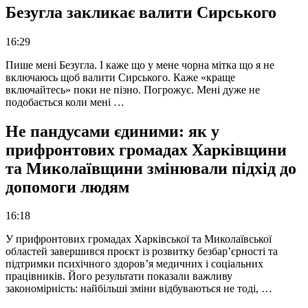
Безугла закликає валити Сирського
16:29
Пише мені Безугла. І каже що у мене чорна мітка що я не
включаюсь щоб валити Сирського. Каже «краще
включайтесь» поки не пізно. Погрожує. Мені дуже не
подобається коли мені …
Не пандусами єдиними: як у
прифронтових громадах Харківщини
та Миколаївщини змінювали підхід до
допомоги людям
16:18
У прифронтових громадах Харківської та Миколаївської
областей завершився проєкт із розвитку безбар’єрності та
підтримки психічного здоров’я медичних і соціальних
працівників. Його результати показали важливу
закономірність: найбільші зміни відбуваються не тоді, …