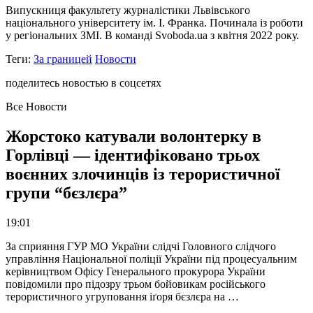
Випускниця факультету журналістики Львівського
національного університету ім. І. Франка. Починала із роботи
у регіональних ЗМІ. В команді Svoboda.ua з квітня 2022 року.
Теги:
За границей
Новости
поделитесь новостью в соцсетях
Все Новости
Жорстоко катували волонтерку в
Горлівці — ідентифіковано трьох
воєнних злочинців із терористичної
групи “бєзлєра”
19:01
За сприяння ГУР МО України слідчі Головного слідчого
управління Національної поліції України під процесуальним
керівництвом Офісу Генерального прокурора України
повідомили про підозру трьом бойовикам російського
терористичного угруповання іґоря бєзлєра на …