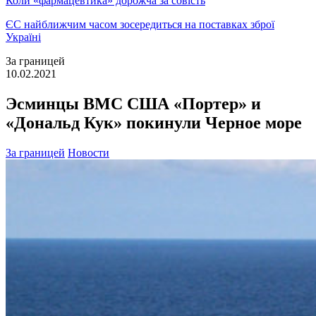
Коли «фармацевтика» дорожча за совість
ЄС найближчим часом зосередиться на поставках зброї
Україні
За границей
10.02.2021
Эсминцы ВМС США «Портер» и
«Дональд Кук» покинули Черное море
За границей
Новости