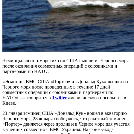
Эсминцы военно-морских сил США вышли из Черного моря
после окончания совместных операций с союзниками и
партнерами по НАТО.
«Эсминцы ВМС США «Портер» и »Дональд Кук» вышли из
Черного моря после проведенных в течение 17 дней
совместных операций с союзниками и партнерами по
НАТО», — говорится в
Twitter
американского посольства в
Киеве.
23 января эсминец США «Дональд Кук» вошел в акваторию
Черного моря, 28 января сообщалось, что ракетный эсминец
«Портер» движется через проливы в Черное море для участия
в учениях совместно с ВМС Украины. На фоне захода