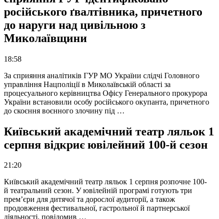
російського ґвалтівника, причетного
до наруги над цивільною з
Миколаївщини
18:58
За сприяння аналітиків ГУР МО України слідчі Головного
управління Нацполіції в Миколаївській області за
процесуального керівництва Офісу Генерального прокурора
України встановили особу російського окупанта, причетного
до скоєння воєнного злочину під …
Київський академічний театр ляльок 1
серпня відкриє ювілейний 100-й сезон
21:20
Київський академічний театр ляльок 1 серпня розпочне 100-
й театральний сезон. У ювілейній програмі готують три
прем’єри для дитячої та дорослої аудиторії, а також
продовження фестивальної, гастрольної й партнерської
діяльності, повідомив …