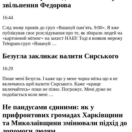
звільнення Федорова
16:44
Слід знову привів до груп «Вшануй пам’ять. 9:00». Я вже
публікував своє розслідування про те, як збирали людей на
«картонний мітинг» на захист НАБУ. Тоді я виявив мережу
Telegram-груп «Вшануй …
Безугла закликає валити Сирського
16:29
Пише мені Безугла. І каже що у мене чорна мітка що я не
включаюсь щоб валити Сирського. Каже «краще
включайтесь» поки не пізно. Погрожує. Мені дуже не
подобається коли мені …
Не пандусами єдиними: як у
прифронтових громадах Харківщини
та Миколаївщини змінювали підхід до
допомоги людям