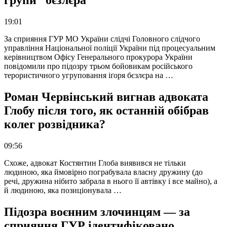
групи “бєзлєра”
19:01
За сприяння ГУР МО України слідчі Головного слідчого
управління Національної поліції України під процесуальним
керівництвом Офісу Генерального прокурора України
повідомили про підозру трьом бойовикам російського
терористичного угруповання іґоря бєзлєра на …
Роман Червінський вигнав адвоката
Глобу після того, як останній обібрав
колег розвідника?
09:56
Схоже, адвокат Костянтин Глоба виявився не тільки
людиною, яка ймовірно пограбувала власну дружину (до
речі, дружина нібито забрала в нього її автівку і все майно), а
й людиною, яка позиціонувала …
Підозра воєнним злочинцям — за
сприяння ГУР ідентифіковано