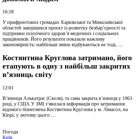
16:18
У прифронтових громадах Харківської та Миколаївської
областей завершився проєкт із розвитку безбар’єрності та
підтримки психічного здоров’я медичних і соціальних
працівників. Його результати показали важливу
закономірність: найбільші зміни відбуваються не тоді, …
Костянтина Круглова затримано, його
етапують в одну з найбільш закритих
в’язниць світу
12:01
В’язниця Алькатрас (Скеля), та сама закрита в’язниця у 1963
році, у США У ЗМІ з’явилася інформація про затримання
відомого бізнесмена Костянтина Круглова у м. Лімасол, на
Кіпрі, у лютому цього …
Погода
Київ