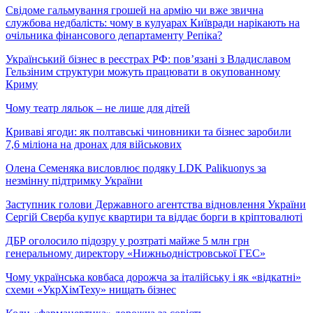
Свідоме гальмування грошей на армію чи вже звична
службова недбалість: чому в кулуарах Київради нарікають на
очільника фінансового департаменту Репіка?
Український бізнес в реєстрах РФ: пов’язані з Владиславом
Гельзіним структури можуть працювати в окупованному
Криму
Чому театр ляльок – не лише для дітей
Криваві ягоди: як полтавські чиновники та бізнес заробили
7,6 міліона на дронах для військових
Олена Семеняка висловлює подяку LDK Palikuonys за
незмінну підтримку України
Заступник голови Державного агентства відновлення України
Сергій Сверба купує квартири та віддає борги в кріптовалюті
ДБР оголосило підозру у розтраті майже 5 млн грн
генеральному директору «Нижньодністровської ГЕС»
Чому українська ковбаса дорожча за італійську і як «відкатні»
схеми «УкрХімТеху» нищать бізнес