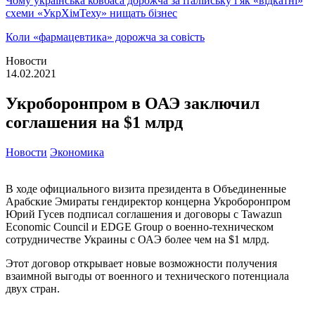
Чому українська ковбаса дорожча за італійську і як «відкатні»
схеми «УкрХімТеху» нищать бізнес
Коли «фармацевтика» дорожча за совість
Новости
14.02.2021
Укроборонпром в ОАЭ заключил
соглашения на $1 млрд
Новости
Экономика
В ходе официального визита президента в Объединенные
Арабские Эмираты гендиректор концерна Укроборонпром
Юрий Гусев подписал соглашения и договоры с Tawazun
Economic Council и EDGE Group о военно-техническом
сотрудничестве Украины с ОАЭ более чем на $1 млрд.
Этот договор открывает новые возможности получения
взаимной выгоды от военного и технического потенциала
двух стран.