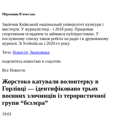
Мірошник В’ячеслав
Закінчив Київський національий університет культури і
мистецтв. У журналістиці - з 2018 року. Працював
спортивним оглядачем та займався публіцистикою. У
послужному списку також робота на радіо і в друкованому
журналі. Зі Svoboda.ua з 2020-го року.
Теги:
Новости
Экономика
поделитесь новостью в соцсетях
Все Новости
Жорстоко катували волонтерку в
Горлівці — ідентифіковано трьох
воєнних злочинців із терористичної
групи “бєзлєра”
19:01