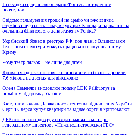
Пересадка серця після операції Фонтена: історичний
порятунок
Свідоме гальмування грошей на армію чи вже звична
службова недбалість: чому в кулуарах Київради нарікають на
очільника фінансового департаменту Репіка?
Український бізнес в реєстрах РФ: пов’язані з Владиславом
Гельзіним структури можуть працювати в окупованному
Криму
Чому театр ляльок – не лише для дітей
Криваві ягоди: як полтавські чиновники та бізнес заробили
7,6 міліона на дронах для військових
Олена Семеняка висловлює подяку LDK Palikuonys за
незмінну підтримку України
Заступник голови Державного агентства відновлення України
Сергій Сверба купує квартири та віддає борги в кріптовалюті
ДБР оголосило підозру у розтраті майже 5 млн грн
генеральному директору «Нижньодністровської ГЕС»