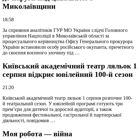
Миколаївщини
18:58
За сприяння аналітиків ГУР МО України слідчі Головного
управління Нацполіції в Миколаївській області за
процесуального керівництва Офісу Генерального прокурора
України встановили особу російського окупанта, причетного
до скоєння воєнного злочину під …
Київський академічний театр ляльок 1
серпня відкриє ювілейний 100-й сезон
21:20
Київський академічний театр ляльок 1 серпня розпочне 100-
й театральний сезон. У ювілейній програмі готують три
прем’єри для дитячої та дорослої аудиторії, а також
продовження фестивальної, гастрольної й партнерської
діяльності, повідомив …
Моя робота — війна