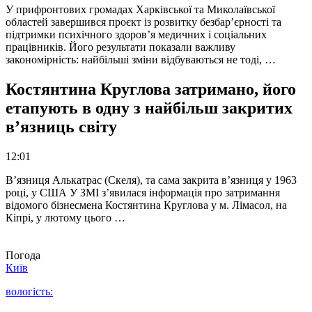
У прифронтових громадах Харківської та Миколаївської
областей завершився проєкт із розвитку безбар’єрності та
підтримки психічного здоров’я медичних і соціальних
працівників. Його результати показали важливу
закономірність: найбільші зміни відбуваються не тоді, …
Костянтина Круглова затримано, його
етапують в одну з найбільш закритих
в’язниць світу
12:01
В’язниця Алькатрас (Скеля), та сама закрита в’язниця у 1963
році, у США У ЗМІ з’явилася інформація про затримання
відомого бізнесмена Костянтина Круглова у м. Лімасол, на
Кіпрі, у лютому цього …
Погода
Київ
вологість: