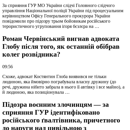
За сприяння ГУР МО України слідчі Головного слідчого
управління Національної поліції України під процесуальним
керівництвом Офісу Генерального прокурора України
повідомили про підозру трьом бойовикам російського
терористичного угруповання іґоря бєзлєра на …
Роман Червінський вигнав адвоката
Глобу після того, як останній обібрав
колег розвідника?
09:56
Схоже, адвокат Костянтин Глоба виявився не тільки
людиною, яка ймовірно пограбувала власну дружину (до
речі, дружина нібито забрала в нього її автівку і все майно), а
й людиною, яка позиціонувала …
Підозра воєнним злочинцям — за
сприяння ГУР ідентифіковано
російського ґвалтівника, причетного
до наруги над цивільною з