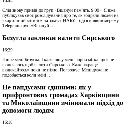
16:44
Слід знову привів до груп «Вшануй пам’ять. 9:00». Я вже
публікував своє розслідування про те, як збирали людей на
«картонний мітинг» на захист НАБУ. Тоді я виявив мережу
Telegram-груп «Вшануй …
Безугла закликає валити Сирського
16:29
Пише мені Безугла. І каже що у мене чорна мітка що я не
включаюсь щоб валити Сирського. Каже «краще
включайтесь» поки не пізно. Погрожує. Мені дуже не
подобається коли мені …
Не пандусами єдиними: як у
прифронтових громадах Харківщини
та Миколаївщини змінювали підхід до
допомоги людям
16:18