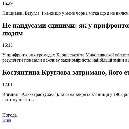
16:29
Пише мені Безугла. І каже що у мене чорна мітка що я не вкл
Не пандусами єдиними: як у прифронто
людям
16:18
У прифронтових громадах Харківської та Миколаївської областе
результати показали важливу закономірність: найбільші зміни в
Костянтина Круглова затримано, його е
12:01
В’язниця Алькатрас (Скеля), та сама закрита в’язниця у 1963 р
лютому цього …
Погода
Київ