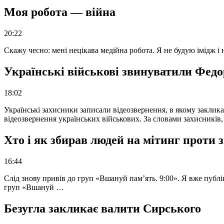
Моя робота — війна
20:22
Скажу чесно: мені нецікава медійна робота. Я не будую імідж і
Українські військові звинуватили Федор
18:02
Українські захисники записали відеозвернення, в якому закликал
відеозвернення українських військових. За словами захисників
Хто і як збирав людей на мітинг проти
16:44
Слід знову привів до груп «Вшануй пам’ять. 9:00». Я вже публі
груп «Вшануй …
Безугла закликає валити Сирського