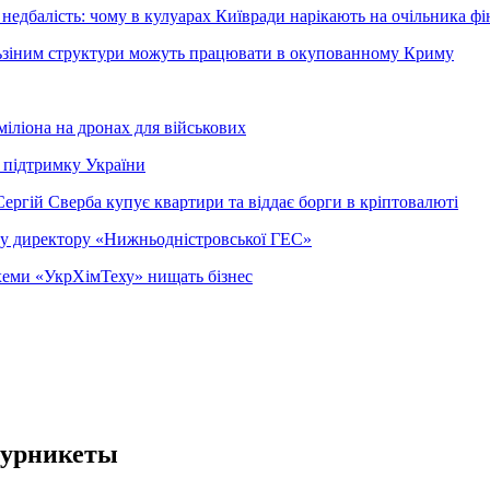
недбалість: чому в кулуарах Київради нарікають на очільника фі
ельзіним структури можуть працювати в окупованному Криму
міліона на дронах для військових
 підтримку України
ергій Сверба купує квартири та віддає борги в кріптовалюті
ому директору «Нижньодністровської ГЕС»
 схеми «УкрХімТеху» нищать бізнес
турникеты