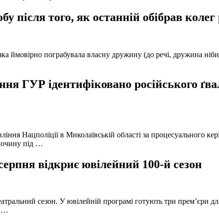
у після того, як останній обібрав колег
а ймовірно пограбувала власну дружину (до речі, дружина нібито 
ня ГУР ідентифіковано російського ґвал
вління Нацполіції в Миколаївській області за процесуального к
лочину під …
серпня відкриє ювілейний 100-й сезон
атральний сезон. У ювілейній програмі готують три прем’єри для
в …