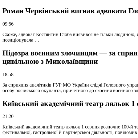
Роман Червінський вигнав адвоката Глоб
09:56
Схоже, адвокат Костянтин Глоба виявився не тільки людиною, як
позиціонувала …
Підозра воєнним злочинцям — за сприян
цивільною з Миколаївщини
18:58
За сприяння аналітиків ГУР МО України слідчі Головного упра
особу російського окупанта, причетного до скоєння воєнного з
Київський академічний театр ляльок 1 
21:20
Київський академічний театр ляльок 1 серпня розпочне 100-й те
фестивальної, гастрольної й партнерської діяльності, повідоми