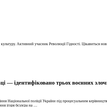
і культуру. Активний учасник Революції Гідності. Цікавиться но
ці — ідентифіковано трьох воєнних злочи
іння Національної поліції України під процесуальним керівниц
ння іґоря бєзлєра на …