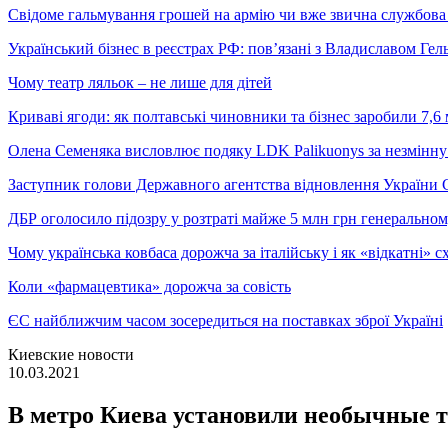
Свідоме гальмування грошей на армію чи вже звична службова 
Український бізнес в реєстрах РФ: пов’язані з Владиславом Г
Чому театр ляльок – не лише для дітей
Криваві ягоди: як полтавські чиновники та бізнес заробили 7,6 
Олена Семеняка висловлює подяку LDK Palikuonys за незмінну
Заступник голови Державного агентства відновлення України С
ДБР оголосило підозру у розтраті майже 5 млн грн генеральн
Чому українська ковбаса дорожча за італійську і як «відкатні»
Коли «фармацевтика» дорожча за совість
ЄС найближчим часом зосередиться на поставках зброї Україні
Киевские новости
10.03.2021
В метро Киева установили необычные 