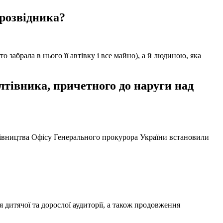
 розвідника?
забрала в нього її автівку і все майно), а й людиною, яка
тівника, причетного до наруги над
ерівництва Офісу Генерального прокурора України встановили
 дитячої та дорослої аудиторії, а також продовження