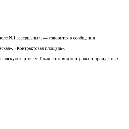
бюле №1 завершены», — говорится в сообщении.
вская», «Контрактовая площадь».
анковскую карточку. Также этот вид контрольно-пропускных