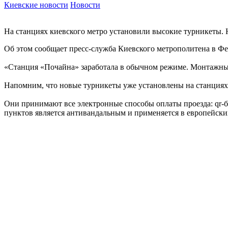
Киевские новости
Новости
На станциях киевского метро установили высокие турникеты. 
Об этом сообщает пресс-служба Киевского метрополитена в Ф
«Станция «Почайна» заработала в обычном режиме. Монтажные
Напомним, что новые турникеты уже установлены на станциях
Они принимают все электронные способы оплаты проезда: qr-б
пунктов является антивандальным и применяется в европейски