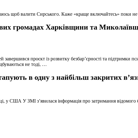
ючаюсь щоб валити Сирського. Каже «краще включайтесь» поки не
вих громадах Харківщини та Миколаївщи
й завершився проєкт із розвитку безбар’єрності та підтримки пс
ідбуваються не тоді, …
тапують в одну з найбільш закритих в’яз
оці, у США У ЗМІ з’явилася інформація про затримання відомого б