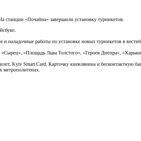
На станции «Почайна» завершили установку турникетов.
ейсбуке.
 и наладочные работы по установке новых турникетов в вести
 «Сырец», «Площадь Льва Толстого», «Героев Днепра», «Харько
илет, Kyiv Smart Card, Карточку киевлянина и бесконтактную б
х метрополитенах.