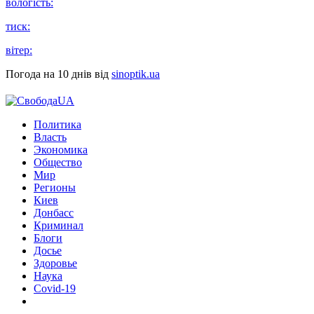
вологість:
тиск:
вітер:
Погода на 10 днів від
sinoptik.ua
Политика
Власть
Экономика
Общество
Мир
Регионы
Киев
Донбасс
Криминал
Блоги
Досье
Здоровье
Наука
Covid-19