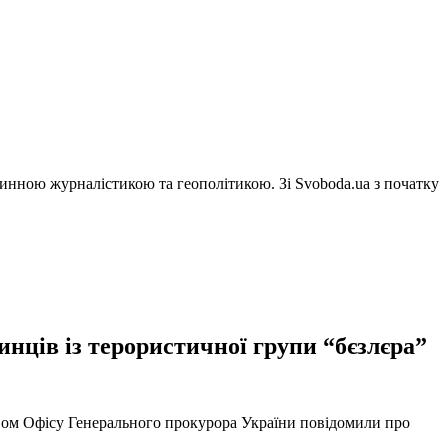
винною журналістикою та геополітикою. Зі Svoboda.ua з початку
нців із терористичної групи “бєзлєра”
твом Офісу Генерального прокурора України повідомили про