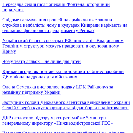
Пересадка серця після операції Фонтена: історичний
порятунок
Свідоме гальмування грошей на армію чи вже звична
службова недбалість: чому в кулуарах Київради нарікають на
очільника фінансового департаменту Репіка?
Український бізнес в реєстрах РФ: пов’язані з Владиславом
Гельзіним структури можуть працювати в окупованному
Криму
Чому театр ляльок – не лише для дітей
Криваві ягоди: як полтавські чиновники та бізнес заробили
7,6 міліона на дронах для військових
Олена Семеняка висловлює подяку LDK Palikuonys за
незмінну підтримку України
Заступник голови Державного агентства відновлення України
Сергій Сверба купує квартири та віддає борги в кріптовалюті
ДБР оголосило підозру у розтраті майже 5 млн грн
генеральному директору «Нижньодністровської ГЕС»