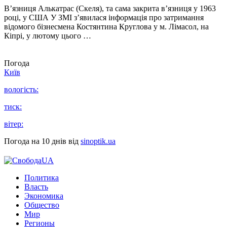
В’язниця Алькатрас (Скеля), та сама закрита в’язниця у 1963
році, у США У ЗМІ з’явилася інформація про затримання
відомого бізнесмена Костянтина Круглова у м. Лімасол, на
Кіпрі, у лютому цього …
Погода
Київ
вологість:
тиск:
вітер:
Погода на 10 днів від
sinoptik.ua
Политика
Власть
Экономика
Общество
Мир
Регионы