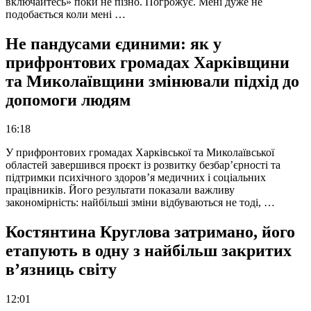
включайтесь» поки не пізно. Погрожує. Мені дуже не
подобається коли мені …
Не пандусами єдиними: як у
прифронтових громадах Харківщини
та Миколаївщини змінювали підхід до
допомоги людям
16:18
У прифронтових громадах Харківської та Миколаївської
областей завершився проєкт із розвитку безбар’єрності та
підтримки психічного здоров’я медичних і соціальних
працівників. Його результати показали важливу
закономірність: найбільші зміни відбуваються не тоді, …
Костянтина Круглова затримано, його
етапують в одну з найбільш закритих
в’язниць світу
12:01