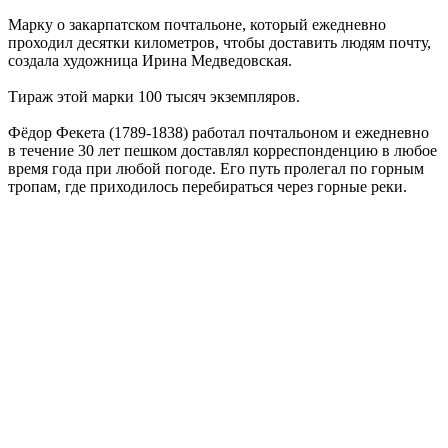
Марку о закарпатском почтальоне, который ежедневно
проходил десятки километров, чтобы доставить людям почту,
создала художница Ирина Медведовская.
Тираж этой марки 100 тысяч экземпляров.
Фёдор Фекета (1789-1838) работал почтальоном и ежедневно
в течение 30 лет пешком доставлял корреспонденцию в любое
время года при любой погоде. Его путь пролегал по горным
тропам, где приходилось перебираться через горные реки.