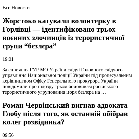
Все Новости
Жорстоко катували волонтерку в
Горлівці — ідентифіковано трьох
воєнних злочинців із терористичної
групи “бєзлєра”
19:01
За сприяння ГУР МО України слідчі Головного слідчого
управління Національної поліції України під процесуальним
керівництвом Офісу Генерального прокурора України
повідомили про підозру трьом бойовикам російського
терористичного угруповання іґоря бєзлєра на …
Роман Червінський вигнав адвоката
Глобу після того, як останній обібрав
колег розвідника?
09:56