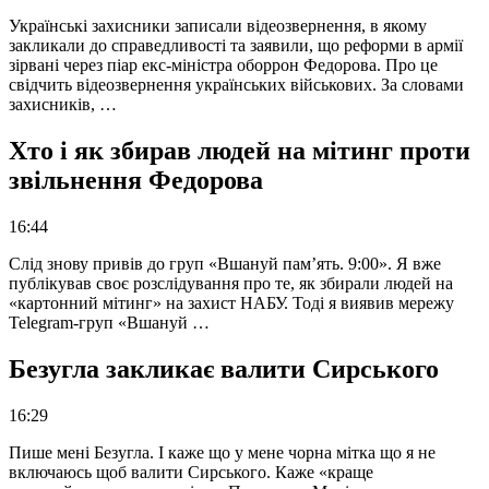
Українські захисники записали відеозвернення, в якому
закликали до справедливості та заявили, що реформи в армії
зірвані через піар екс-міністра оборрон Федорова. Про це
свідчить відеозвернення українських військових. За словами
захисників, …
Хто і як збирав людей на мітинг проти
звільнення Федорова
16:44
Слід знову привів до груп «Вшануй пам’ять. 9:00». Я вже
публікував своє розслідування про те, як збирали людей на
«картонний мітинг» на захист НАБУ. Тоді я виявив мережу
Telegram-груп «Вшануй …
Безугла закликає валити Сирського
16:29
Пише мені Безугла. І каже що у мене чорна мітка що я не
включаюсь щоб валити Сирського. Каже «краще