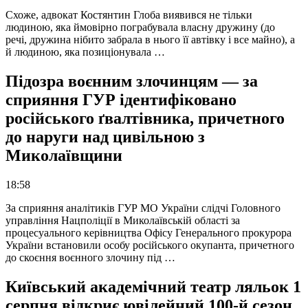
Схоже, адвокат Костянтин Глоба виявився не тільки
людиною, яка ймовірно пограбувала власну дружину (до
речі, дружина нібито забрала в нього її автівку і все майно), а
й людиною, яка позиціонувала …
Підозра воєнним злочинцям — за
сприяння ГУР ідентифіковано
російського ґвалтівника, причетного
до наруги над цивільною з
Миколаївщини
18:58
За сприяння аналітиків ГУР МО України слідчі Головного
управління Нацполіції в Миколаївській області за
процесуального керівництва Офісу Генерального прокурора
України встановили особу російського окупанта, причетного
до скоєння воєнного злочину під …
Київський академічний театр ляльок 1
серпня відкриє ювілейний 100-й сезон