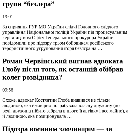
групи “бєзлєра”
19:01
За сприяння ГУР МО України слідчі Головного слідчого
управління Національної поліції України під процесуальним
керівництвом Офісу Генерального прокурора України
повідомили про підозру трьом бойовикам російського
терористичного угруповання іґоря бєзлєра на …
Роман Червінський вигнав адвоката
Глобу після того, як останній обібрав
колег розвідника?
09:56
Схоже, адвокат Костянтин Глоба виявився не тільки
людиною, яка ймовірно пограбувала власну дружину (до
речі, дружина нібито забрала в нього її автівку і все майно), а
й людиною, яка позиціонувала …
Підозра воєнним злочинцям — за