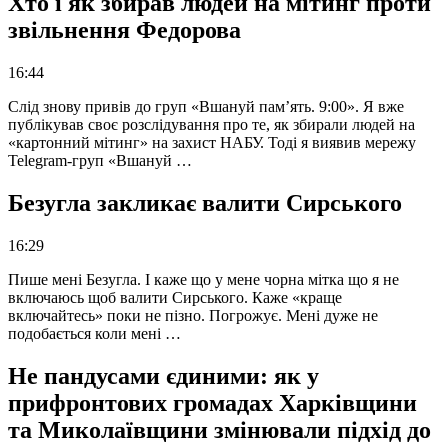
Хто і як збирав людей на мітинг проти
звільнення Федорова
16:44
Слід знову привів до груп «Вшануй пам’ять. 9:00». Я вже
публікував своє розслідування про те, як збирали людей на
«картонний мітинг» на захист НАБУ. Тоді я виявив мережу
Telegram-груп «Вшануй …
Безугла закликає валити Сирського
16:29
Пише мені Безугла. І каже що у мене чорна мітка що я не
включаюсь щоб валити Сирського. Каже «краще
включайтесь» поки не пізно. Погрожує. Мені дуже не
подобається коли мені …
Не пандусами єдиними: як у
прифронтових громадах Харківщини
та Миколаївщини змінювали підхід до