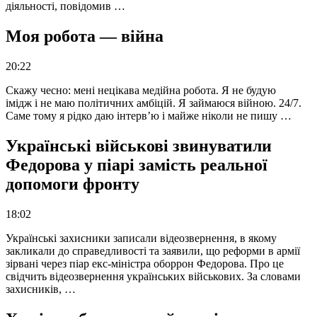
діяльності, повідомив …
Моя робота — війна
20:22
Скажу чесно: мені нецікава медійна робота. Я не будую
імідж і не маю політичних амбіцій. Я займаюся війною. 24/7.
Саме тому я рідко даю інтерв’ю і майже ніколи не пишу …
Українські військові звинуватили
Федорова у піарі замість реальної
допомоги фронту
18:02
Українські захисники записали відеозвернення, в якому
закликали до справедливості та заявили, що реформи в армії
зірвані через піар екс-міністра оборрон Федорова. Про це
свідчить відеозвернення українських військових. За словами
захисників, …