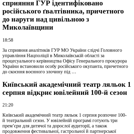
сприяння ГУР ідентифіковано
російського ґвалтівника, причетного
до наруги над цивільною з
Миколаївщини
18:58
За сприяння аналітиків ГУР МО України слідчі Головного
управління Нацполіції в Миколаївській області за
процесуального керівництва Офісу Генерального прокурора
України встановили особу російського окупанта, причетного
до скоєння воєнного злочину під …
Київський академічний театр ляльок 1
серпня відкриє ювілейний 100-й сезон
21:20
Київський академічний театр ляльок 1 серпня розпочне 100-
й театральний сезон. У ювілейній програмі готують три
прем’єри для дитячої та дорослої аудиторії, а також
продовження фестивальної, гастрольної й партнерської