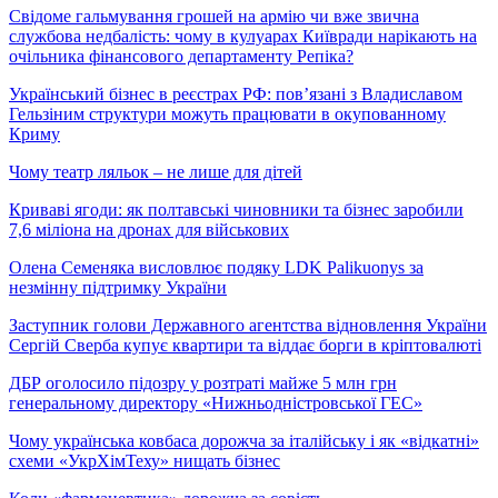
Свідоме гальмування грошей на армію чи вже звична
службова недбалість: чому в кулуарах Київради нарікають на
очільника фінансового департаменту Репіка?
Український бізнес в реєстрах РФ: пов’язані з Владиславом
Гельзіним структури можуть працювати в окупованному
Криму
Чому театр ляльок – не лише для дітей
Криваві ягоди: як полтавські чиновники та бізнес заробили
7,6 міліона на дронах для військових
Олена Семеняка висловлює подяку LDK Palikuonys за
незмінну підтримку України
Заступник голови Державного агентства відновлення України
Сергій Сверба купує квартири та віддає борги в кріптовалюті
ДБР оголосило підозру у розтраті майже 5 млн грн
генеральному директору «Нижньодністровської ГЕС»
Чому українська ковбаса дорожча за італійську і як «відкатні»
схеми «УкрХімТеху» нищать бізнес