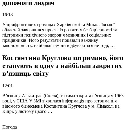
допомоги людям
16:18
У прифронтових громадах Харківської та Миколаївської
областей завершився проєкт із розвитку безбар’єрності та
підтримки психічного здоров’я медичних і соціальних
працівників. Його результати показали важливу
закономірність: найбільші зміни відбуваються не тоді, …
Костянтина Круглова затримано, його
етапують в одну з найбільш закритих
в’язниць світу
12:01
В’язниця Алькатрас (Скеля), та сама закрита в’язниця у 1963
році, у США У ЗМІ з’явилася інформація про затримання
відомого бізнесмена Костянтина Круглова у м. Лімасол, на
Кіпрі, у лютому цього …
Погода