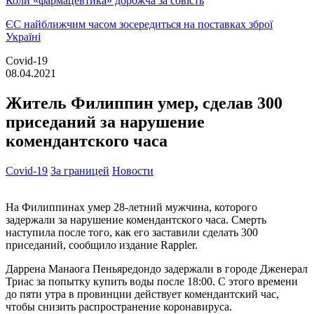
Коли «фармацевтика» дорожча за совість
ЄС найближчим часом зосередиться на поставках зброї
Україні
Covid-19
08.04.2021
Житель Филиппин умер, сделав 300
приседаний за нарушение
комендантского часа
Covid-19
За границей
Новости
На Филиппинах умер 28-летний мужчина, которого
задержали за нарушение комендантского часа. Смерть
наступила после того, как его заставили сделать 300
приседаний, сообщило издание Rappler.
Даррена Манаога Пеньяредондо задержали в городе Дженерал
Триас за попытку купить воды после 18:00. С этого времени
до пяти утра в провинции действует комендантский час,
чтобы снизить распространение коронавируса.