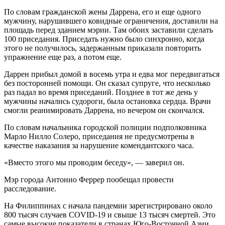
По словам гражданской жены Даррена, его и еще одного
мужчину, нарушившего ковидные ограничения, доставили на
площадь перед зданием мэрии. Там обоих заставили сделать
100 приседания. Приседать нужно было синхронно, когда
этого не получилось, задержанным приказали повторить
упражнение еще раз, а потом еще.
Даррен прибыл домой в восемь утра и едва мог передвигаться
без посторонней помощи. Он сказал супруге, что несколько
раз падал во время приседаний. Позднее в тот же день у
мужчины начались судороги, была остановка сердца. Врачи
смогли реанимировать Даррена, но вечером он скончался.
По словам начальника городской полиции подполковника
Марло Нилло Солеро, приседания не предусмотрены в
качестве наказания за нарушение комендантского часа.
«Вместо этого мы проводим беседу», — заверил он.
Мэр города Антонио Феррер пообещал провести
расследование.
На Филиппинах с начала пандемии зарегистрировано около
800 тысяч случаев COVID-19 и свыше 13 тысяч смертей. Это
самые высокие показатели в странах Юго-Восточной Азии