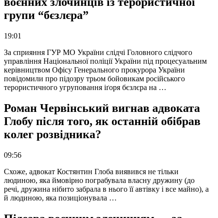
воєнних злочинців із терористичної
групи “бєзлєра”
19:01
За сприяння ГУР МО України слідчі Головного слідчого
управління Національної поліції України під процесуальним
керівництвом Офісу Генерального прокурора України
повідомили про підозру трьом бойовикам російського
терористичного угруповання іґоря бєзлєра на …
Роман Червінський вигнав адвоката
Глобу після того, як останній обібрав
колег розвідника?
09:56
Схоже, адвокат Костянтин Глоба виявився не тільки
людиною, яка ймовірно пограбувала власну дружину (до
речі, дружина нібито забрала в нього її автівку і все майно), а
й людиною, яка позиціонувала …