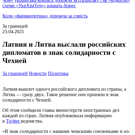
Чому українська ковбаса дорожча за італійську і як «відкатні»
схеми «УкрХімТеху» нищать бізнес
Коли «фармацевтика» дорожча за совість
За границей
23.04.2021
Латвия и Литва выслали российских
дипломатов в знак солидарности с
Чехией
За границей
Новости
Политика
Латвия вышлет одного российского дипломата из страны, а
Литва — сразу двух. Такое решение они приняли в знак
солидарности с Чехией.
Об этом сообщили главы министерств иностранных дел
каждой из стран. Латвия опубликовала информацию
в
Twitter
ведомства.
«В знак солидарности с нашими чешскими союзниками и из-