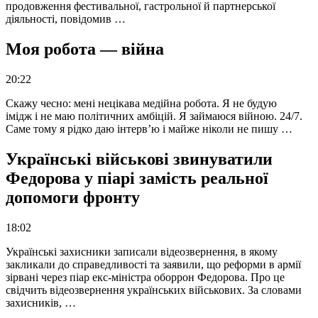
продовження фестивальної, гастрольної й партнерської
діяльності, повідомив …
Моя робота — війна
20:22
Скажу чесно: мені нецікава медійна робота. Я не будую
імідж і не маю політичних амбіцій. Я займаюся війною. 24/7.
Саме тому я рідко даю інтерв’ю і майже ніколи не пишу …
Українські військові звинуватили
Федорова у піарі замість реальної
допомоги фронту
18:02
Українські захисники записали відеозвернення, в якому
закликали до справедливості та заявили, що реформи в армії
зірвані через піар екс-міністра оборрон Федорова. Про це
свідчить відеозвернення українських військових. За словами
захисників, …