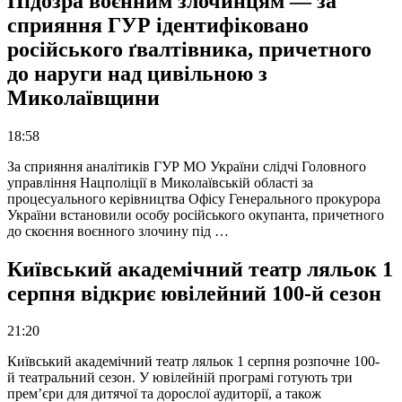
Підозра воєнним злочинцям — за
сприяння ГУР ідентифіковано
російського ґвалтівника, причетного
до наруги над цивільною з
Миколаївщини
18:58
За сприяння аналітиків ГУР МО України слідчі Головного
управління Нацполіції в Миколаївській області за
процесуального керівництва Офісу Генерального прокурора
України встановили особу російського окупанта, причетного
до скоєння воєнного злочину під …
Київський академічний театр ляльок 1
серпня відкриє ювілейний 100-й сезон
21:20
Київський академічний театр ляльок 1 серпня розпочне 100-
й театральний сезон. У ювілейній програмі готують три
прем’єри для дитячої та дорослої аудиторії, а також