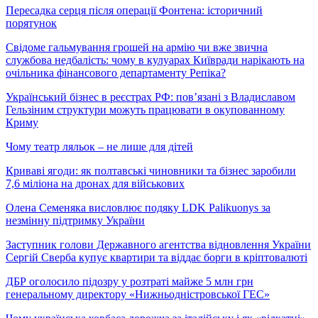
Пересадка серця після операції Фонтена: історичний
порятунок
Свідоме гальмування грошей на армію чи вже звична
службова недбалість: чому в кулуарах Київради нарікають на
очільника фінансового департаменту Репіка?
Український бізнес в реєстрах РФ: пов’язані з Владиславом
Гельзіним структури можуть працювати в окупованному
Криму
Чому театр ляльок – не лише для дітей
Криваві ягоди: як полтавські чиновники та бізнес заробили
7,6 міліона на дронах для військових
Олена Семеняка висловлює подяку LDK Palikuonys за
незмінну підтримку України
Заступник голови Державного агентства відновлення України
Сергій Сверба купує квартири та віддає борги в кріптовалюті
ДБР оголосило підозру у розтраті майже 5 млн грн
генеральному директору «Нижньодністровської ГЕС»