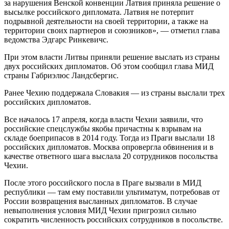
за нарушения Венской конвенции Латвия приняла решение о
высылке российского дипломата. Латвия не потерпит
подрывной деятельности на своей территории, а также на
территории своих партнеров и союзников», — отметил глава
ведомства Эдгарс Ринкевичс.
При этом власти Литвы приняли решение выслать из страны
двух российских дипломатов. Об этом сообщил глава МИД
страны Габриэлюс Ландсбергис.
Ранее Чехию поддержала Словакия — из страны выслали трех
российских дипломатов.
Все началось 17 апреля, когда власти Чехии заявили, что
российские спецслужбы якобы причастны к взрывам на
складе боеприпасов в 2014 году. Тогда из Праги выслали 18
российских дипломатов. Москва опровергла обвинения и в
качестве ответного шага выслала 20 сотрудников посольства
Чехии.
После этого российского посла в Праге вызвали в МИД
республики — там ему поставили ультиматум, потребовав от
России возвращения высланных дипломатов. В случае
невыполнения условия МИД Чехии пригрозил сильно
сократить численность российских сотрудников в посольстве.