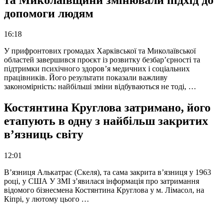
допомоги людям
16:18
У прифронтових громадах Харківської та Миколаївської
областей завершився проєкт із розвитку безбар’єрності та
підтримки психічного здоров’я медичних і соціальних
працівників. Його результати показали важливу
закономірність: найбільші зміни відбуваються не тоді, …
Костянтина Круглова затримано, його
етапують в одну з найбільш закритих
в’язниць світу
12:01
В’язниця Алькатрас (Скеля), та сама закрита в’язниця у 1963
році, у США У ЗМІ з’явилася інформація про затримання
відомого бізнесмена Костянтина Круглова у м. Лімасол, на
Кіпрі, у лютому цього …