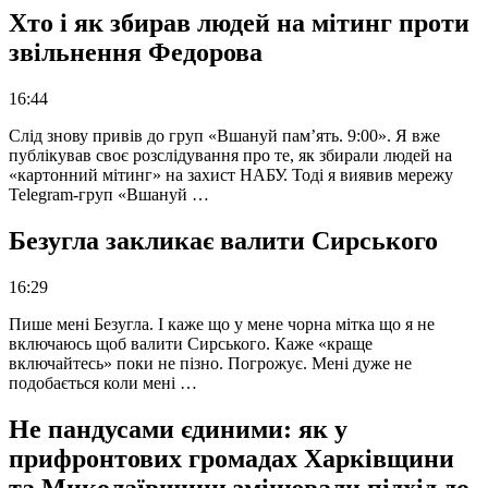
Хто і як збирав людей на мітинг проти
звільнення Федорова
16:44
Слід знову привів до груп «Вшануй пам’ять. 9:00». Я вже
публікував своє розслідування про те, як збирали людей на
«картонний мітинг» на захист НАБУ. Тоді я виявив мережу
Telegram-груп «Вшануй …
Безугла закликає валити Сирського
16:29
Пише мені Безугла. І каже що у мене чорна мітка що я не
включаюсь щоб валити Сирського. Каже «краще
включайтесь» поки не пізно. Погрожує. Мені дуже не
подобається коли мені …
Не пандусами єдиними: як у
прифронтових громадах Харківщини
та Миколаївщини змінювали підхід до