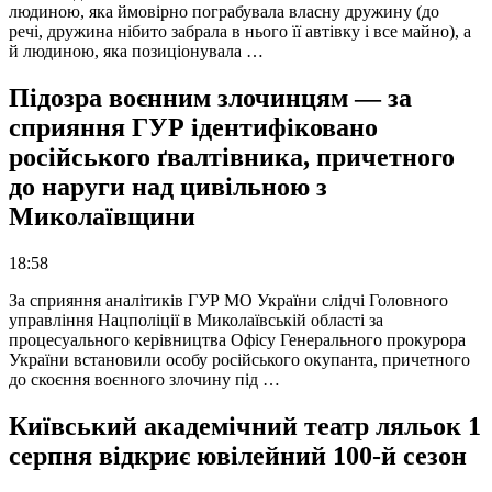
людиною, яка ймовірно пограбувала власну дружину (до
речі, дружина нібито забрала в нього її автівку і все майно), а
й людиною, яка позиціонувала …
Підозра воєнним злочинцям — за
сприяння ГУР ідентифіковано
російського ґвалтівника, причетного
до наруги над цивільною з
Миколаївщини
18:58
За сприяння аналітиків ГУР МО України слідчі Головного
управління Нацполіції в Миколаївській області за
процесуального керівництва Офісу Генерального прокурора
України встановили особу російського окупанта, причетного
до скоєння воєнного злочину під …
Київський академічний театр ляльок 1
серпня відкриє ювілейний 100-й сезон