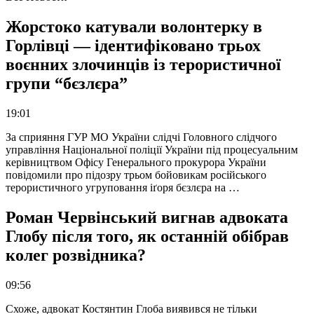
Жорстоко катували волонтерку в
Горлівці — ідентифіковано трьох
воєнних злочинців із терористичної
групи “бєзлєра”
19:01
За сприяння ГУР МО України слідчі Головного слідчого
управління Національної поліції України під процесуальним
керівництвом Офісу Генерального прокурора України
повідомили про підозру трьом бойовикам російського
терористичного угруповання іґоря бєзлєра на …
Роман Червінський вигнав адвоката
Глобу після того, як останній обібрав
колег розвідника?
09:56
Схоже, адвокат Костянтин Глоба виявився не тільки