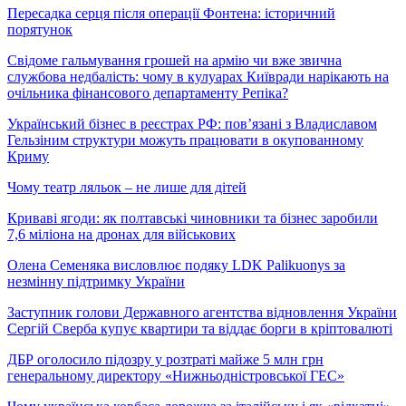
Пересадка серця після операції Фонтена: історичний
порятунок
Свідоме гальмування грошей на армію чи вже звична
службова недбалість: чому в кулуарах Київради нарікають на
очільника фінансового департаменту Репіка?
Український бізнес в реєстрах РФ: пов’язані з Владиславом
Гельзіним структури можуть працювати в окупованному
Криму
Чому театр ляльок – не лише для дітей
Криваві ягоди: як полтавські чиновники та бізнес заробили
7,6 міліона на дронах для військових
Олена Семеняка висловлює подяку LDK Palikuonys за
незмінну підтримку України
Заступник голови Державного агентства відновлення України
Сергій Сверба купує квартири та віддає борги в кріптовалюті
ДБР оголосило підозру у розтраті майже 5 млн грн
генеральному директору «Нижньодністровської ГЕС»