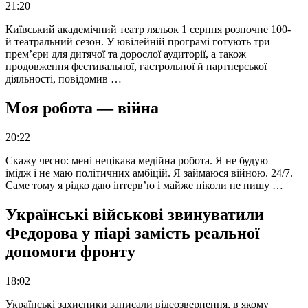
21:20
Київський академічний театр ляльок 1 серпня розпочне 100-
й театральний сезон. У ювілейній програмі готують три
прем’єри для дитячої та дорослої аудиторії, а також
продовження фестивальної, гастрольної й партнерської
діяльності, повідомив …
Моя робота — війна
20:22
Скажу чесно: мені нецікава медійна робота. Я не будую
імідж і не маю політичних амбіцій. Я займаюся війною. 24/7.
Саме тому я рідко даю інтерв’ю і майже ніколи не пишу …
Українські військові звинуватили
Федорова у піарі замість реальної
допомоги фронту
18:02
Українські захисники записали відеозвернення, в якому