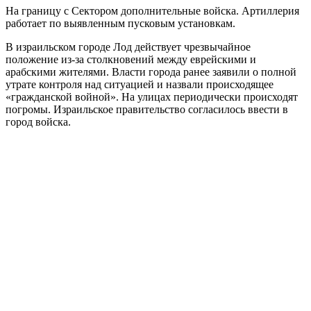
На границу с Сектором дополнительные войска. Артиллерия
работает по выявленным пусковым установкам.
В израильском городе Лод действует чрезвычайное
положение из-за столкновений между еврейскими и
арабскими жителями. Власти города ранее заявили о полной
утрате контроля над ситуацией и назвали происходящее
«гражданской войной». На улицах периодически происходят
погромы. Израильское правительство согласилось ввести в
город войска.