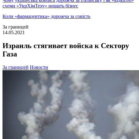
Чому українська ковбаса дорожча за італійську і як «відкатні»
схеми «УкрХімТеху» нищать бізнес
Коли «фармацевтика» дорожча за совість
За границей
14.05.2021
Израиль стягивает войска к Сектору
Газа
За границей
Новости