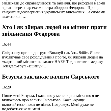
закликали до справедливості та заявили, що реформи в армії
зірвані через піар екс-міністра оборрон Федорова. Про це
свідчить відеозвернення українських військових. За словами
захисників, …
Хто і як збирав людей на мітинг проти
звільнення Федорова
16:44
Слід знову привів до груп «Вшануй пам’ять. 9:00». Я вже
публікував своє розслідування про те, як збирали людей на
«картонний мітинг» на захист НАБУ. Тоді я виявив мережу
Telegram-груп «Вшануй …
Безугла закликає валити Сирського
16:29
Пише мені Безугла. І каже що у мене чорна мітка що я не
включаюсь щоб валити Сирського. Каже «краще
включайтесь» поки не пізно. Погрожує. Мені дуже не
подобається коли мені …