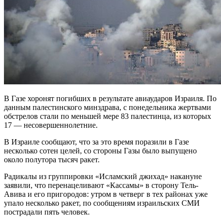
В Газе хоронят погибших в результате авиаударов Израиля. По
данным палестинского минздрава, с понедельника жертвами
обстрелов стали по меньшей мере 83 палестинца, из которых
17 — несовершеннолетние.
В Израиле сообщают, что за это время поразили в Газе
несколько сотен целей, со стороны Газы было выпущено
около полутора тысяч ракет.
Радикалы из группировки «Исламский джихад» накануне
заявили, что перенацеливают «Кассамы» в сторону Тель-
Авива и его пригородов: утром в четверг в тех районах уже
упало несколько ракет, по сообщениям израильских СМИ
пострадали пять человек.