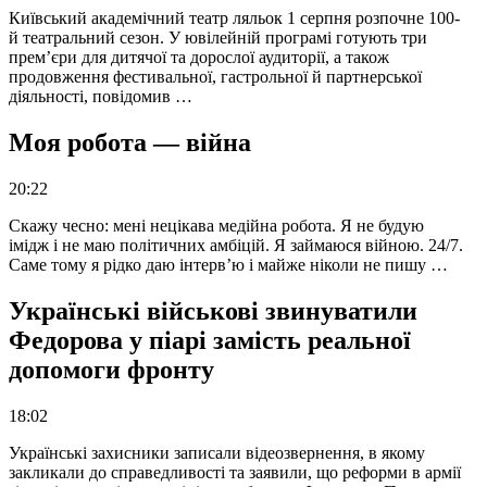
Київський академічний театр ляльок 1 серпня розпочне 100-
й театральний сезон. У ювілейній програмі готують три
прем’єри для дитячої та дорослої аудиторії, а також
продовження фестивальної, гастрольної й партнерської
діяльності, повідомив …
Моя робота — війна
20:22
Скажу чесно: мені нецікава медійна робота. Я не будую
імідж і не маю політичних амбіцій. Я займаюся війною. 24/7.
Саме тому я рідко даю інтерв’ю і майже ніколи не пишу …
Українські військові звинуватили
Федорова у піарі замість реальної
допомоги фронту
18:02
Українські захисники записали відеозвернення, в якому
закликали до справедливості та заявили, що реформи в армії