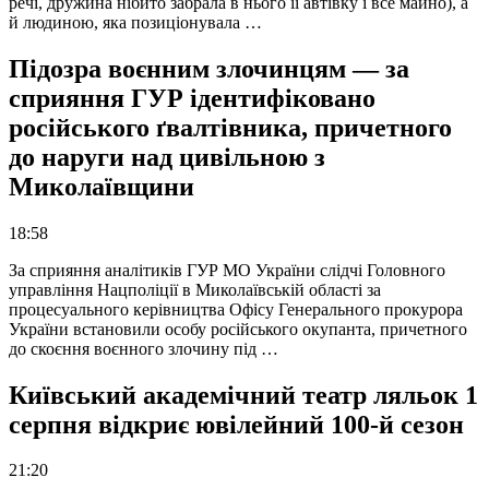
речі, дружина нібито забрала в нього її автівку і все майно), а
й людиною, яка позиціонувала …
Підозра воєнним злочинцям — за
сприяння ГУР ідентифіковано
російського ґвалтівника, причетного
до наруги над цивільною з
Миколаївщини
18:58
За сприяння аналітиків ГУР МО України слідчі Головного
управління Нацполіції в Миколаївській області за
процесуального керівництва Офісу Генерального прокурора
України встановили особу російського окупанта, причетного
до скоєння воєнного злочину під …
Київський академічний театр ляльок 1
серпня відкриє ювілейний 100-й сезон
21:20