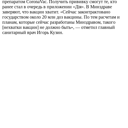
препаратом CoronaVac. Получить прививку смогут те, кто
ранее стал в очередь в приложении «Дія». В Минздраве
заверяют, что вакцин хватит. «Сейчас законтрактовано
государством около 20 млн доз вакцины. По тем расчетам и
планам, которые сейчас разработаны Минздравом, такого
[нехватки вакцин] не должно быть», — отметил главный
санитарный врач Игорь Кузин.