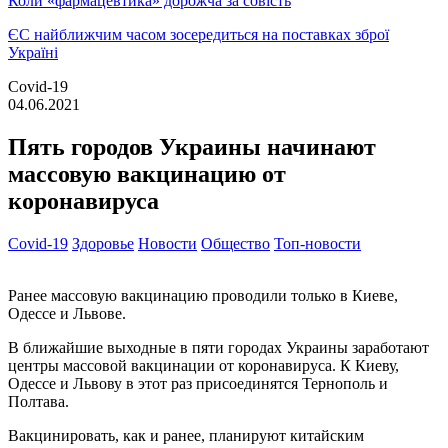
Коли «фармацевтика» дорожча за совість
ЄС найближчим часом зосередиться на поставках зброї
Україні
Covid-19
04.06.2021
Пять городов Украины начинают
массовую вакцинацию от
коронавируса
Covid-19
Здоровье
Новости
Общество
Топ-новости
Ранее массовую вакцинацию проводили только в Киеве,
Одессе и Львове.
В ближайшие выходные в пяти городах Украины заработают
центры массовой вакцинации от коронавируса. К Киеву,
Одессе и Львову в этот раз присоединятся Тернополь и
Полтава.
Вакцинировать, как и ранее, планируют китайским