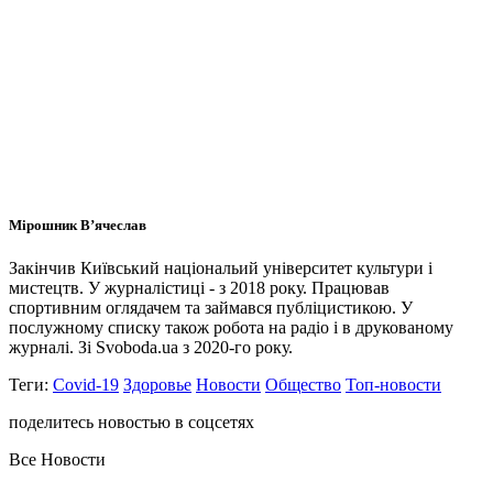
Мірошник В’ячеслав
Закінчив Київський національий університет культури і
мистецтв. У журналістиці - з 2018 року. Працював
спортивним оглядачем та займався публіцистикою. У
послужному списку також робота на радіо і в друкованому
журналі. Зі Svoboda.ua з 2020-го року.
Теги:
Covid-19
Здоровье
Новости
Общество
Топ-новости
поделитесь новостью в соцсетях
Все Новости