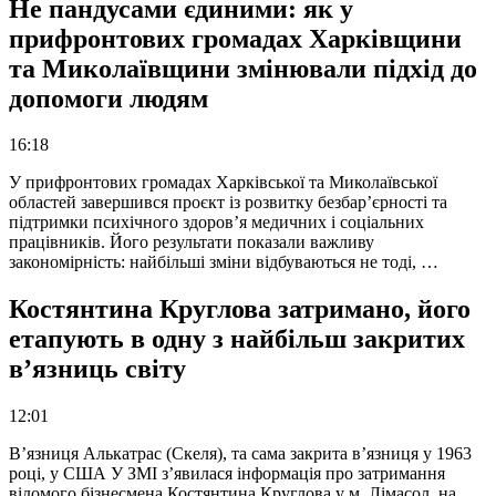
Не пандусами єдиними: як у
прифронтових громадах Харківщини
та Миколаївщини змінювали підхід до
допомоги людям
16:18
У прифронтових громадах Харківської та Миколаївської
областей завершився проєкт із розвитку безбар’єрності та
підтримки психічного здоров’я медичних і соціальних
працівників. Його результати показали важливу
закономірність: найбільші зміни відбуваються не тоді, …
Костянтина Круглова затримано, його
етапують в одну з найбільш закритих
в’язниць світу
12:01
В’язниця Алькатрас (Скеля), та сама закрита в’язниця у 1963
році, у США У ЗМІ з’явилася інформація про затримання
відомого бізнесмена Костянтина Круглова у м. Лімасол, на