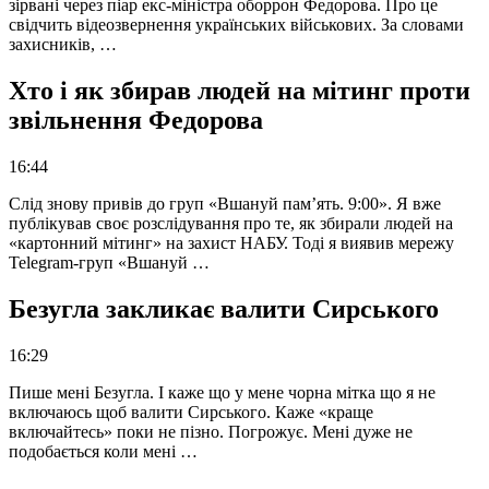
зірвані через піар екс-міністра оборрон Федорова. Про це
свідчить відеозвернення українських військових. За словами
захисників, …
Хто і як збирав людей на мітинг проти
звільнення Федорова
16:44
Слід знову привів до груп «Вшануй пам’ять. 9:00». Я вже
публікував своє розслідування про те, як збирали людей на
«картонний мітинг» на захист НАБУ. Тоді я виявив мережу
Telegram-груп «Вшануй …
Безугла закликає валити Сирського
16:29
Пише мені Безугла. І каже що у мене чорна мітка що я не
включаюсь щоб валити Сирського. Каже «краще
включайтесь» поки не пізно. Погрожує. Мені дуже не
подобається коли мені …