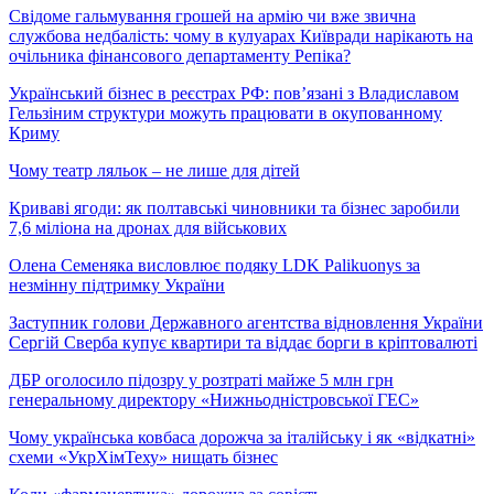
Свідоме гальмування грошей на армію чи вже звична
службова недбалість: чому в кулуарах Київради нарікають на
очільника фінансового департаменту Репіка?
Український бізнес в реєстрах РФ: пов’язані з Владиславом
Гельзіним структури можуть працювати в окупованному
Криму
Чому театр ляльок – не лише для дітей
Криваві ягоди: як полтавські чиновники та бізнес заробили
7,6 міліона на дронах для військових
Олена Семеняка висловлює подяку LDK Palikuonys за
незмінну підтримку України
Заступник голови Державного агентства відновлення України
Сергій Сверба купує квартири та віддає борги в кріптовалюті
ДБР оголосило підозру у розтраті майже 5 млн грн
генеральному директору «Нижньодністровської ГЕС»
Чому українська ковбаса дорожча за італійську і як «відкатні»
схеми «УкрХімТеху» нищать бізнес