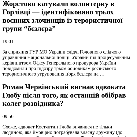
Жорстоко катували волонтерку в
Горлівці — ідентифіковано трьох
воєнних злочинців із терористичної
групи “бєзлєра”
19:01
За сприяння ГУР МО України слідчі Головного слідчого
управління Національної поліції України під процесуальним
керівництвом Офісу Генерального прокурора України
повідомили про підозру трьом бойовикам російського
терористичного угруповання іґоря бєзлєра на …
Роман Червінський вигнав адвоката
Глобу після того, як останній обібрав
колег розвідника?
09:56
Схоже, адвокат Костянтин Глоба виявився не тільки
людиною, яка ймовірно пограбувала власну дружину (до