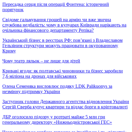
Пересадка серця після операції Фонтена: історичний
порятунок
Свідоме гальмування грошей на армію чи вже звична
службова недбалість: чому в кулуарах Київради нарікають на
очільника фінансового департаменту Репіка?
Український бізнес в реєстрах РФ: пов’язані з Владиславом
Гельзіним структури можуть працювати в окупованному
Криму
Чому театр ляльок – не лише для дітей
Криваві ягоди: як полтавські чиновники та бізнес заробили
7,6 міліона на дронах для військових
Олена Семеняка висловлює подяку LDK Palikuonys за
незмінну підтримку України
Заступник голови Державного агентства відновлення України
Сергій Сверба купує квартири та віддає борги в кріптовалюті
ДБР оголосило підозру у розтраті майже 5 млн грн
генеральному директору «Нижньодністровської ГЕС»