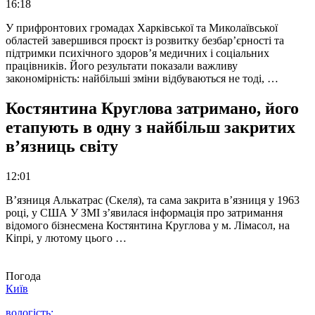
16:18
У прифронтових громадах Харківської та Миколаївської
областей завершився проєкт із розвитку безбар’єрності та
підтримки психічного здоров’я медичних і соціальних
працівників. Його результати показали важливу
закономірність: найбільші зміни відбуваються не тоді, …
Костянтина Круглова затримано, його
етапують в одну з найбільш закритих
в’язниць світу
12:01
В’язниця Алькатрас (Скеля), та сама закрита в’язниця у 1963
році, у США У ЗМІ з’явилася інформація про затримання
відомого бізнесмена Костянтина Круглова у м. Лімасол, на
Кіпрі, у лютому цього …
Погода
Київ
вологість: