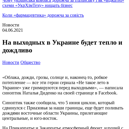
Чому українська ковбаса дорожча за італійську і як «відкатні»
схеми «УкрХімТеху» нищать бізнес
Коли «фармацевтика» дорожча за совість
Новости
04.06.2021
На выходных в Украине будет тепло и
дождливо
Новости
Общество
«Облака, дожди, грозы, солнце и, наконец-то, робкое
потепление — все эти герои сериала «Не такое лето в
Украине» уже гримируются перед выходными», — написала
синоптик Наталья Диденко на своей странице в Facebook.
Синоптик также сообщила, что 5 июня циклон, который
сдвинулся с Приазовья за ​​наши границы, еще будет поливать
дождями восточные области Украины, прилегающие
центральные, и юго-восток.
На Прикарпатье и Закарпатье атмосферный фронт, идущий с