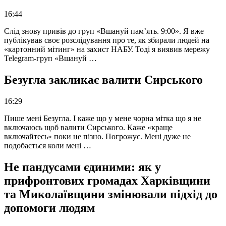
16:44
Слід знову привів до груп «Вшануй пам’ять. 9:00». Я вже
публікував своє розслідування про те, як збирали людей на
«картонний мітинг» на захист НАБУ. Тоді я виявив мережу
Telegram-груп «Вшануй …
Безугла закликає валити Сирського
16:29
Пише мені Безугла. І каже що у мене чорна мітка що я не
включаюсь щоб валити Сирського. Каже «краще
включайтесь» поки не пізно. Погрожує. Мені дуже не
подобається коли мені …
Не пандусами єдиними: як у
прифронтових громадах Харківщини
та Миколаївщини змінювали підхід до
допомоги людям