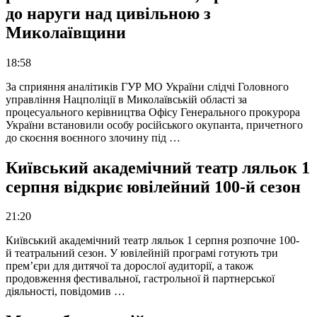
до наруги над цивільною з
Миколаївщини
18:58
За сприяння аналітиків ГУР МО України слідчі Головного
управління Нацполіції в Миколаївській області за
процесуального керівництва Офісу Генерального прокурора
України встановили особу російського окупанта, причетного
до скоєння воєнного злочину під …
Київський академічний театр ляльок 1
серпня відкриє ювілейний 100-й сезон
21:20
Київський академічний театр ляльок 1 серпня розпочне 100-
й театральний сезон. У ювілейній програмі готують три
прем’єри для дитячої та дорослої аудиторії, а також
продовження фестивальної, гастрольної й партнерської
діяльності, повідомив …