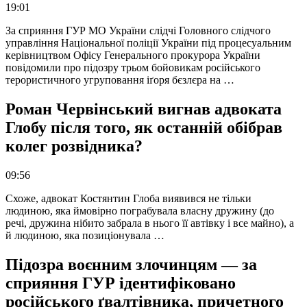
19:01
За сприяння ГУР МО України слідчі Головного слідчого
управління Національної поліції України під процесуальним
керівництвом Офісу Генерального прокурора України
повідомили про підозру трьом бойовикам російського
терористичного угруповання іґоря бєзлєра на …
Роман Червінський вигнав адвоката
Глобу після того, як останній обібрав
колег розвідника?
09:56
Схоже, адвокат Костянтин Глоба виявився не тільки
людиною, яка ймовірно пограбувала власну дружину (до
речі, дружина нібито забрала в нього її автівку і все майно), а
й людиною, яка позиціонувала …
Підозра воєнним злочинцям — за
сприяння ГУР ідентифіковано
російського ґвалтівника, причетного