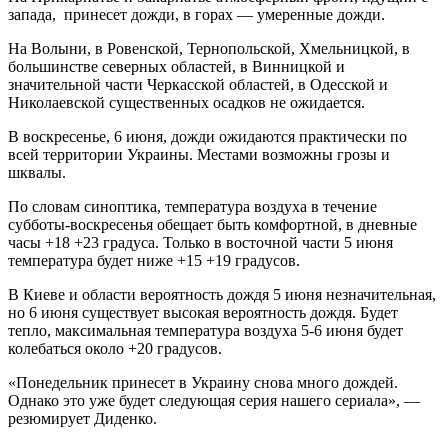
запада, принесет дожди, в горах — умеренные дожди.
На Волыни, в Ровенской, Тернопольской, Хмельницкой, в
большинстве северных областей, в Винницкой и
значительной части Черкасской областей, в Одесской и
Николаевской существенных осадков не ожидается.
В воскресенье, 6 июня, дожди ожидаются практически по
всей территории Украины. Местами возможны грозы и
шквалы.
По словам синоптика, температура воздуха в течение
субботы-воскресенья обещает быть комфортной, в дневные
часы +18 +23 градуса. Только в восточной части 5 июня
температура будет ниже +15 +19 градусов.
В Киеве и области вероятность дождя 5 июня незначительная,
но 6 июня существует высокая вероятность дождя. Будет
тепло, максимальная температура воздуха 5-6 июня будет
колебаться около +20 градусов.
«Понедельник принесет в Украину снова много дождей.
Однако это уже будет следующая серия нашего сериала», —
резюмирует Диденко.