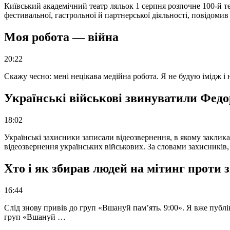
Київський академічний театр ляльок 1 серпня розпочне 100-й те
фестивальної, гастрольної й партнерської діяльності, повідоми
Моя робота — війна
20:22
Скажу чесно: мені нецікава медійна робота. Я не будую імідж і
Українські військові звинуватили Федор
18:02
Українські захисники записали відеозвернення, в якому закликал
відеозвернення українських військових. За словами захисників
Хто і як збирав людей на мітинг проти
16:44
Слід знову привів до груп «Вшануй пам’ять. 9:00». Я вже публі
груп «Вшануй …