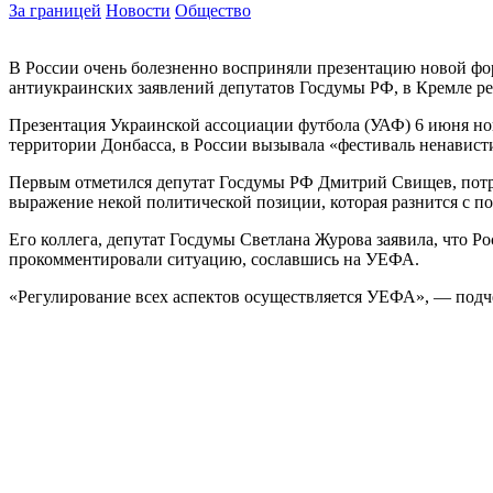
За границей
Новости
Общество
В России очень болезненно восприняли презентацию новой фо
антиукраинских заявлений депутатов Госдумы РФ, в Кремле р
Презентация Украинской ассоциации футбола (УАФ) 6 июня но
территории Донбасса, в России вызывала «фестиваль ненавист
Первым отметился депутат Госдумы РФ Дмитрий Свищев, потре
выражение некой политической позиции, которая разнится с п
Его коллега, депутат Госдумы Светлана Журова заявила, что 
прокомментировали ситуацию, сославшись на УЕФА.
«Регулирование всех аспектов осуществляется УЕФА», — подч