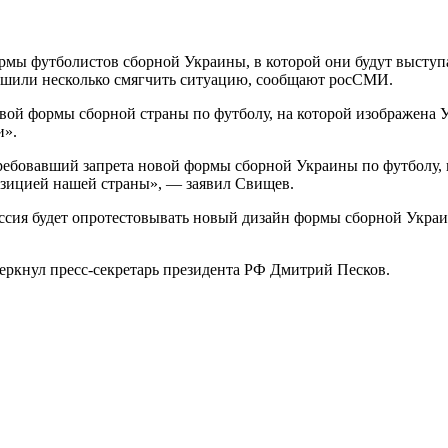
рмы футболистов сборной Украины, в которой они будут выступ
ешили несколько смягчить ситуацию, сообщают росСМИ.
вой формы сборной страны по футболу, на которой изображена 
и».
бовавший запрета новой формы сборной Украины по футболу, ко
озицией нашей страны», — заявил Свищев.
Россия будет опротестовывать новый дизайн формы сборной Укра
еркнул пресс-секретарь президента РФ Дмитрий Песков.