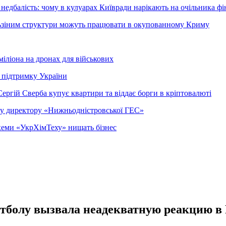
недбалість: чому в кулуарах Київради нарікають на очільника фі
ельзіним структури можуть працювати в окупованному Криму
міліона на дронах для військових
 підтримку України
ергій Сверба купує квартири та віддає борги в кріптовалюті
ому директору «Нижньодністровської ГЕС»
 схеми «УкрХімТеху» нищать бізнес
утболу вызвала неадекватную реакцию в