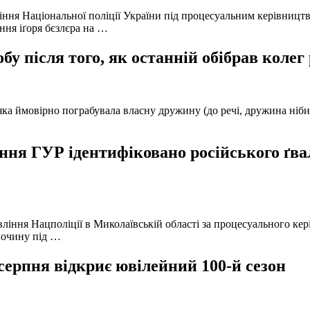
іння Національної поліції України під процесуальним керівниц
ння іґоря бєзлєра на …
у після того, як останній обібрав колег
а ймовірно пограбувала власну дружину (до речі, дружина нібито 
ня ГУР ідентифіковано російського ґвал
вління Нацполіції в Миколаївській області за процесуального к
лочину під …
серпня відкриє ювілейний 100-й сезон