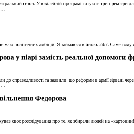
атральний сезон. У ювілейній програмі готують три прем’єри для
в …
 не маю політичних амбіцій. Я займаюся війною. 24/7. Саме тому
ова у піарі замість реальної допомоги 
и до справедливості та заявили, що реформи в армії зірвані чере
, …
 звільнення Федорова
кував своє розслідування про те, як збирали людей на «картонни