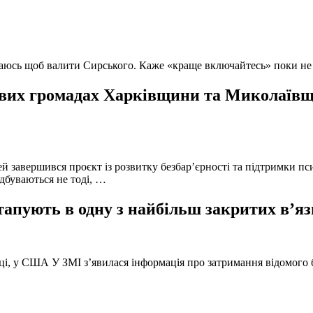
ючаюсь щоб валити Сирського. Каже «краще включайтесь» поки не
вих громадах Харківщини та Миколаївщи
й завершився проєкт із розвитку безбар’єрності та підтримки пс
ідбуваються не тоді, …
тапують в одну з найбільш закритих в’яз
оці, у США У ЗМІ з’явилася інформація про затримання відомого б