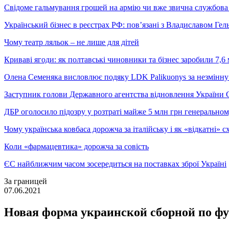
Свідоме гальмування грошей на армію чи вже звична службова 
Український бізнес в реєстрах РФ: пов’язані з Владиславом Г
Чому театр ляльок – не лише для дітей
Криваві ягоди: як полтавські чиновники та бізнес заробили 7,6 
Олена Семеняка висловлює подяку LDK Palikuonys за незмінну
Заступник голови Державного агентства відновлення України С
ДБР оголосило підозру у розтраті майже 5 млн грн генеральн
Чому українська ковбаса дорожча за італійську і як «відкатні»
Коли «фармацевтика» дорожча за совість
ЄС найближчим часом зосередиться на поставках зброї Україні
За границей
07.06.2021
Новая форма украинской сборной по ф