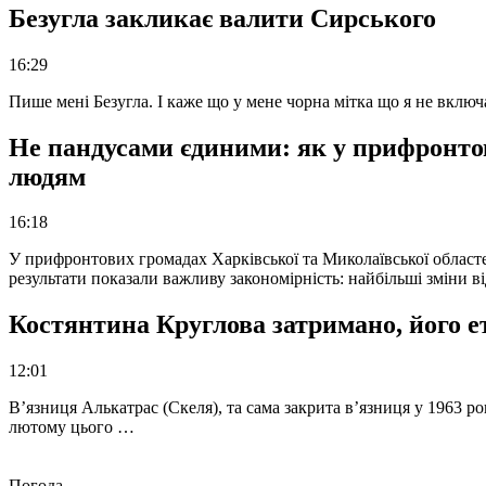
Безугла закликає валити Сирського
16:29
Пише мені Безугла. І каже що у мене чорна мітка що я не вкл
Не пандусами єдиними: як у прифронто
людям
16:18
У прифронтових громадах Харківської та Миколаївської областе
результати показали важливу закономірність: найбільші зміни в
Костянтина Круглова затримано, його е
12:01
В’язниця Алькатрас (Скеля), та сама закрита в’язниця у 1963 р
лютому цього …
Погода