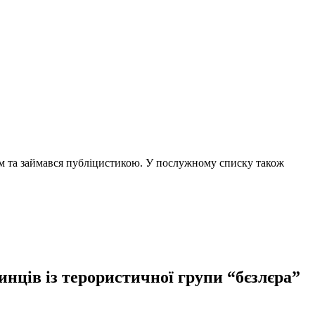
чем та займався публіцистикою. У послужному списку також
нців із терористичної групи “бєзлєра”