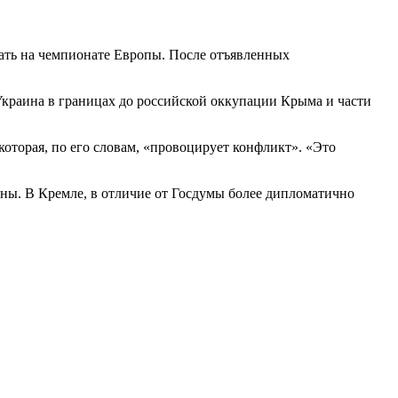
ать на чемпионате Европы. После отъявленных
Украина в границах до российской оккупации Крыма и части
торая, по его словам, «провоцирует конфликт». «Это
ины. В Кремле, в отличие от Госдумы более дипломатично