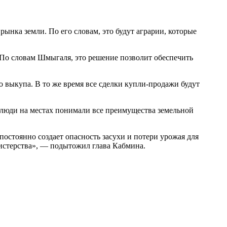
нка земли. По его словам, это будут аграрии, которые
 По словам Шмыгаля, это решение позволит обеспечить
о выкупа. В то же время все сделки купли-продажи будут
люди на местах понимали все преимущества земельной
остоянно создает опасность засухи и потери урожая для
нистерства», — подытожил глава Кабмина.