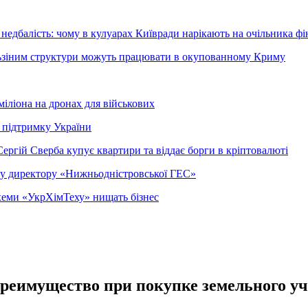
недбалість: чому в кулуарах Київради нарікають на очільника фі
ельзіним структури можуть працювати в окупованному Криму
міліона на дронах для військових
 підтримку України
ергій Сверба купує квартири та віддає борги в кріптовалюті
ому директору «Нижньодністровської ГЕС»
 схеми «УкрХімТеху» нищать бізнес
преимущество при покупке земельного у