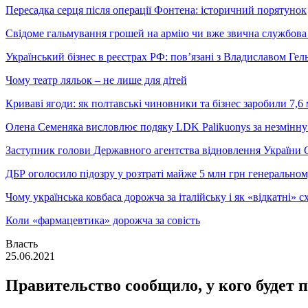
Пересадка серця після операції Фонтена: історичний порятунок
Свідоме гальмування грошей на армію чи вже звична службова 
Український бізнес в реєстрах РФ: пов’язані з Владиславом Г
Чому театр ляльок – не лише для дітей
Криваві ягоди: як полтавські чиновники та бізнес заробили 7,6 
Олена Семеняка висловлює подяку LDK Palikuonys за незмінну
Заступник голови Державного агентства відновлення України С
ДБР оголосило підозру у розтраті майже 5 млн грн генеральн
Чому українська ковбаса дорожча за італійську і як «відкатні»
Коли «фармацевтика» дорожча за совість
Власть
25.06.2021
Правительство сообщило, у кого будет 