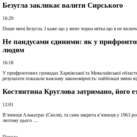
Безугла закликає валити Сирського
16:29
Пише мені Безугла. І каже що у мене чорна мітка що я не вкл
Не пандусами єдиними: як у прифронто
людям
16:18
У прифронтових громадах Харківської та Миколаївської областе
результати показали важливу закономірність: найбільші зміни в
Костянтина Круглова затримано, його е
12:01
В’язниця Алькатрас (Скеля), та сама закрита в’язниця у 1963 р
лютому цього …
Погода