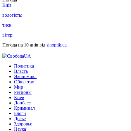
Київ
вологість:
тиск:
вітер:
Погода на 10 днів від
sinoptik.ua
Политика
Власть
Экономика
Общество
Мир
Регионы
Киев
Донбасс
Криминал
Блоги
Досье
Здоровье
Наука