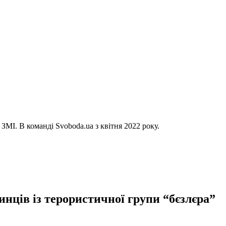
ЗМІ. В команді Svoboda.ua з квітня 2022 року.
нців із терористичної групи “бєзлєра”