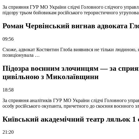
За сприяння ГУР МО України слідчі Головного слідчого управл
підозру трьом бойовикам російського терористичного угрупова
Роман Червінський вигнав адвоката Глоб
09:56
Схоже, адвокат Костянтин Глоба виявився не тільки людиною, як
позиціонувала …
Підозра воєнним злочинцям — за сприян
цивільною з Миколаївщини
18:58
За сприяння аналітиків ГУР МО України слідчі Головного упра
особу російського окупанта, причетного до скоєння воєнного з
Київський академічний театр ляльок 1 
21:20