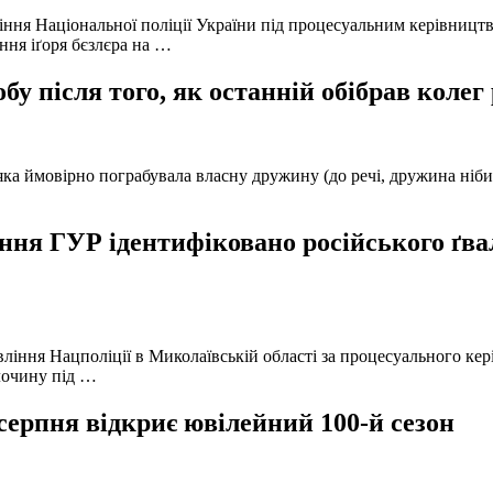
іння Національної поліції України під процесуальним керівниц
ння іґоря бєзлєра на …
у після того, як останній обібрав колег
а ймовірно пограбувала власну дружину (до речі, дружина нібито 
ня ГУР ідентифіковано російського ґвал
вління Нацполіції в Миколаївській області за процесуального к
лочину під …
серпня відкриє ювілейний 100-й сезон