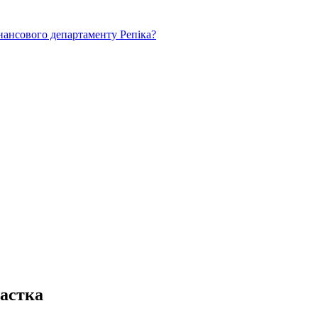
нансового департаменту Репіка?
частка