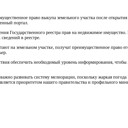
ущественное право выкупа земельного участка после открытия ры
венный портал.
дения Государственного реестра прав на недвижимое имущество.
сведений в реестре.
тают на земельном участке, получат преимущественное право ег
ьер.
ствия обеспечить необходимый уровень информирования, чтобы 
ажно развивать систему мелиорации, поскольку жаркая погода п
 является приоритетом нашего правительства и профильного ми