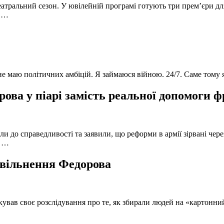
атральний сезон. У ювілейній програмі готують три прем’єри для
в …
 не маю політичних амбіцій. Я займаюся війною. 24/7. Саме тому
ова у піарі замість реальної допомоги 
и до справедливості та заявили, що реформи в армії зірвані чере
, …
 звільнення Федорова
кував своє розслідування про те, як збирали людей на «картонни