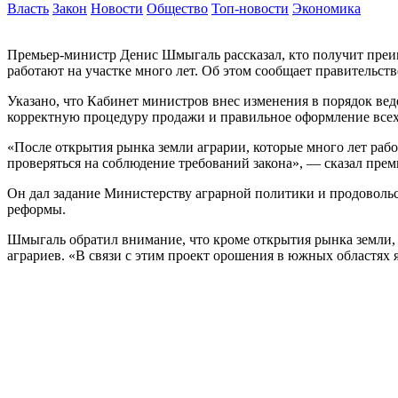
Власть
Закон
Новости
Общество
Топ-новости
Экономика
Премьер-министр Денис Шмыгаль рассказал, кто получит преим
работают на участке много лет. Об этом сообщает правительст
Указано, что Кабинет министров внес изменения в порядок ве
корректную процедуру продажи и правильное оформление всех 
«После открытия рынка земли аграрии, которые много лет рабо
проверяться на соблюдение требований закона», — сказал прем
Он дал задание Министерству аграрной политики и продоволь
реформы.
Шмыгаль обратил внимание, что кроме открытия рынка земли, в
аграриев. «В связи с этим проект орошения в южных областях