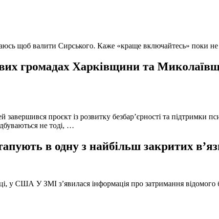
ючаюсь щоб валити Сирського. Каже «краще включайтесь» поки не
вих громадах Харківщини та Миколаївщи
й завершився проєкт із розвитку безбар’єрності та підтримки пс
ідбуваються не тоді, …
тапують в одну з найбільш закритих в’яз
оці, у США У ЗМІ з’явилася інформація про затримання відомого б