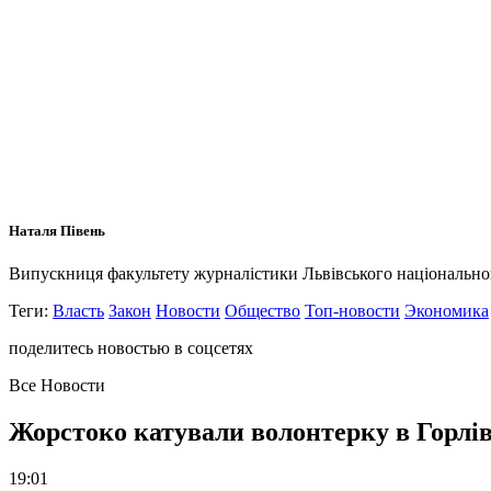
Наталя Півень
Випускниця факультету журналістики Львівського національного 
Теги:
Власть
Закон
Новости
Общество
Топ-новости
Экономика
поделитесь новостью в соцсетях
Все Новости
Жорстоко катували волонтерку в Горлів
19:01