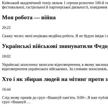
Київський академічний театр ляльок 1 серпня розпочне 100-й те
фестивальної, гастрольної й партнерської діяльності, повідоми
Моя робота — війна
20:22
Скажу чесно: мені нецікава медійна робота. Я не будую імідж і
Українські військові звинуватили Федор
18:02
Українські захисники записали відеозвернення, в якому закликал
відеозвернення українських військових. За словами захисників
Хто і як збирав людей на мітинг проти
16:44
Слід знову привів до груп «Вшануй пам’ять. 9:00». Я вже публі
груп «Вшануй …