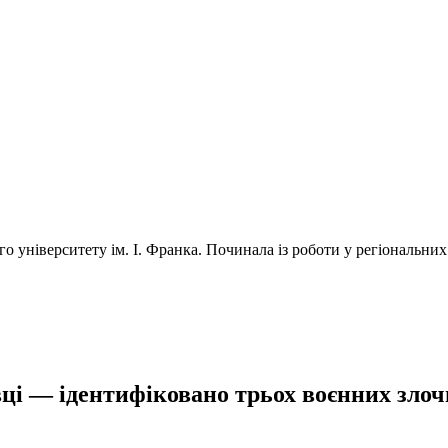
університету ім. І. Франка. Починала із роботи у регіональних 
ці — ідентифіковано трьох воєнних злочи