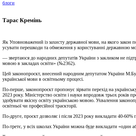
блоги
Тарас Кремінь
Як Уповноважений із захисту державної мови, на якого закон 
усувати перешкоди та обмеження у користуванні державною м
— звертаюся до народних депутатів України з закликом не підт
мовою в закладах освіти» (№2362).
Цей законопроєкт, внесений народним депутатом України М.Бужа
української мови в освітньому процесі.
По-перше, законопроєкт пропонує зірвати перехід на українську
2023 року. Міністерство освіти і науки впродовж трьох років пр
здобувати якісну освіту українською мовою. Ухвалення законопро
освітньої чи професійної траєкторії.
По-друге, проєкт дозволяє і після 2023 року викладати 40-60%
По-третє, у всіх школах України можна буде викладати «один аб