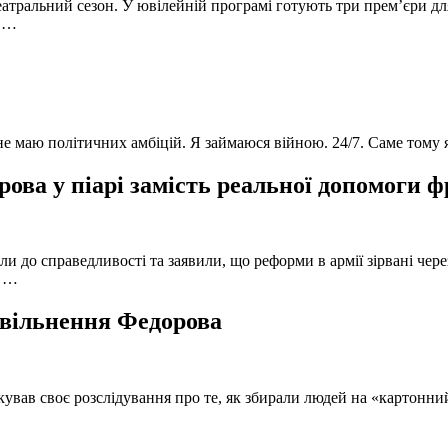
атральний сезон. У ювілейній програмі готують три прем’єри для
в …
 не маю політичних амбіцій. Я займаюся війною. 24/7. Саме тому
ова у піарі замість реальної допомоги 
и до справедливості та заявили, що реформи в армії зірвані чере
, …
 звільнення Федорова
кував своє розслідування про те, як збирали людей на «картонни