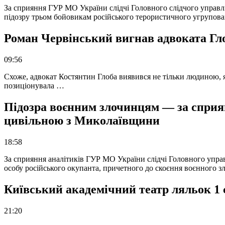
За сприяння ГУР МО України слідчі Головного слідчого управл
підозру трьом бойовикам російського терористичного угрупова
Роман Червінський вигнав адвоката Глоб
09:56
Схоже, адвокат Костянтин Глоба виявився не тільки людиною, як
позиціонувала …
Підозра воєнним злочинцям — за сприян
цивільною з Миколаївщини
18:58
За сприяння аналітиків ГУР МО України слідчі Головного упра
особу російського окупанта, причетного до скоєння воєнного з
Київський академічний театр ляльок 1 
21:20