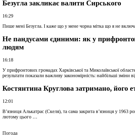
Безугла закликає валити Сирського
16:29
Пише мені Безугла. І каже що у мене чорна мітка що я не вкл
Не пандусами єдиними: як у прифронто
людям
16:18
У прифронтових громадах Харківської та Миколаївської областе
результати показали важливу закономірність: найбільші зміни в
Костянтина Круглова затримано, його е
12:01
В’язниця Алькатрас (Скеля), та сама закрита в’язниця у 1963 р
лютому цього …
Погода