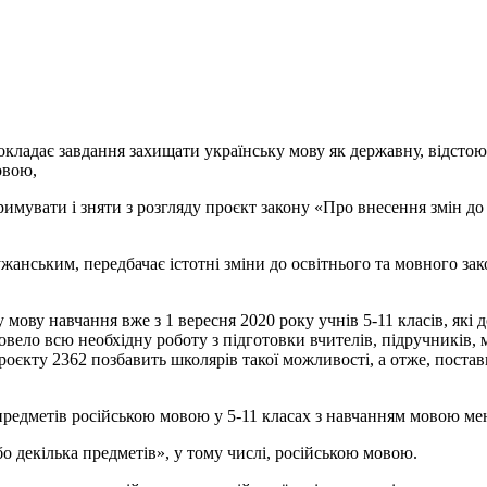
покладає завдання захищати українську мову як державну, відст
овою,
римувати і зняти з розгляду проєкт закону «Про внесення змін д
нським, передбачає істотні зміни до освітнього та мовного зак
 мову навчання вже з 1 вересня 2020 року учнів 5-11 класів, які
овело всю необхідну роботу з підготовки вчителів, підручників, 
єкту 2362 позбавить школярів такої можливості, а отже, поставит
 предметів російською мовою у 5-11 класах з навчанням мовою м
о декілька предметів», у тому числі, російською мовою.