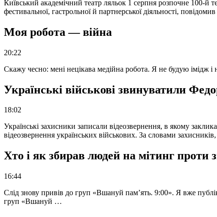
Київський академічний театр ляльок 1 серпня розпочне 100-й те
фестивальної, гастрольної й партнерської діяльності, повідоми
Моя робота — війна
20:22
Скажу чесно: мені нецікава медійна робота. Я не будую імідж і
Українські військові звинуватили Федор
18:02
Українські захисники записали відеозвернення, в якому закликал
відеозвернення українських військових. За словами захисників
Хто і як збирав людей на мітинг проти
16:44
Слід знову привів до груп «Вшануй пам’ять. 9:00». Я вже публі
груп «Вшануй …