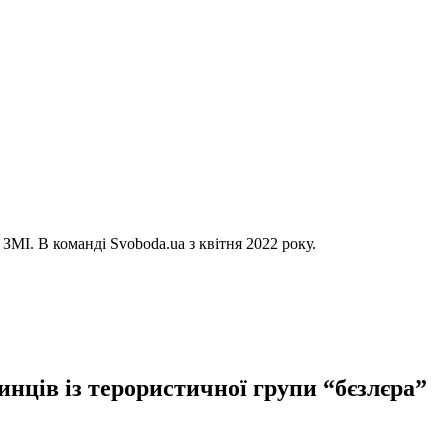
ЗМІ. В команді Svoboda.ua з квітня 2022 року.
нців із терористичної групи “бєзлєра”