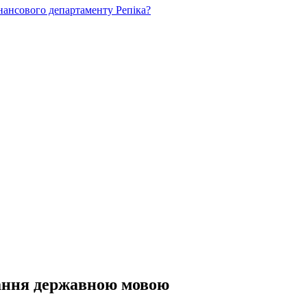
нансового департаменту Репіка?
чання державною мовою