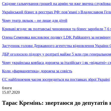
Свідоме гальмування грошей на армію чи вже звична службова 
Український бізнес в реєстрах РФ: пов’язані з Владиславом Г
Чому театр ляльок – не лише для дітей
Криваві ягоди: як полтавські чиновники та бізнес заробили 7,6 
Олена Семеняка висловлює подяку LDK Palikuonys за незмінну
Заступник голови Державного агентства відновлення України С
ДБР оголосило підозру у розтраті майже 5 млн грн генеральн
Чому українська ковбаса дорожча за італійську і як «відкатні»
Коли «фармацевтика» дорожча за совість
ЄС найближчим часом зосередиться на поставках зброї Україні
блоги
15.07.2020
Тарас Кремінь: звертаюся до депутатів