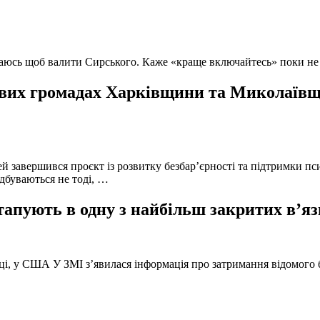
ючаюсь щоб валити Сирського. Каже «краще включайтесь» поки не
вих громадах Харківщини та Миколаївщи
й завершився проєкт із розвитку безбар’єрності та підтримки пс
ідбуваються не тоді, …
тапують в одну з найбільш закритих в’яз
оці, у США У ЗМІ з’явилася інформація про затримання відомого б