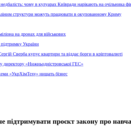
недбалість: чому в кулуарах Київради нарікають на очільника фі
ельзіним структури можуть працювати в окупованному Криму
міліона на дронах для військових
 підтримку України
ергій Сверба купує квартири та віддає борги в кріптовалюті
ому директору «Нижньодністровської ГЕС»
 схеми «УкрХімТеху» нищать бізнес
 не підтримувати проєкт закону про нав