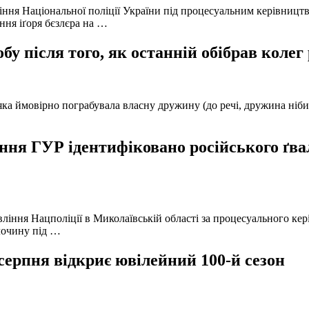
іння Національної поліції України під процесуальним керівниц
ння іґоря бєзлєра на …
у після того, як останній обібрав колег
а ймовірно пограбувала власну дружину (до речі, дружина нібито 
ня ГУР ідентифіковано російського ґвал
вління Нацполіції в Миколаївській області за процесуального к
лочину під …
серпня відкриє ювілейний 100-й сезон