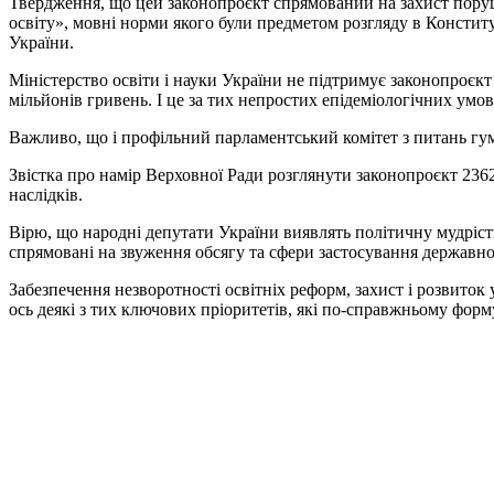
Твердження, що цей законопроєкт спрямований на захист поруш
освіту», мовні норми якого були предметом розгляду в Констит
України.
Міністерство освіти і науки України не підтримує законопроєкт
мільйонів гривень. І це за тих непростих епідеміологічних умо
Важливо, що і профільний парламентський комітет з питань гум
Звістка про намір Верховної Ради розглянути законопроєкт 236
наслідків.
Вірю, що народні депутати України виявлять політичну мудрість
спрямовані на звуження обсягу та сфери застосування державно
Забезпечення незворотності освітніх реформ, захист і розвиток
ось деякі з тих ключових пріоритетів, які по-справжньому фор