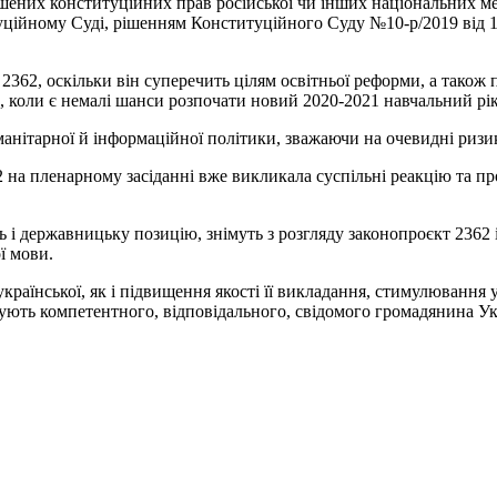
ених конституційних прав російської чи інших національних ме
уційному Суді, рішенням Конституційного Суду №10-р/2019 від 1
 2362, оскільки він суперечить цілям освітньої реформи, а тако
в, коли є немалі шанси розпочати новий 2020-2021 навчальний рік
анітарної й інформаційної політики, зважаючи на очевидні ризи
2 на пленарному засіданні вже викликала суспільні реакцію та п
 і державницьку позицію, знімуть з розгляду законопроєкт 2362 
ї мови.
 української, як і підвищення якості її викладання, стимулюванн
мують компетентного, відповідального, свідомого громадянина Ук