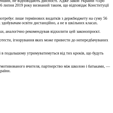
ншин, не відповідають дійсності. Адже Закон України «Про
6 липня 2019 року визнаний таким, що відповідає Конституції
ж потребує лише термінових видатків з держбюджету на суму 56
 здобувачам освіти дистанційно, а не в шкільних класах.
ки, аналогічно рекомендував відхилити цей законопроєкт.
ротести, ігнорування яких може привести до непередбачуваних
і в подальшому утримуватимуться від тих кроків, що будуть
я умотивованого вчителя, партнерство між школою і батьками, —
раїни.