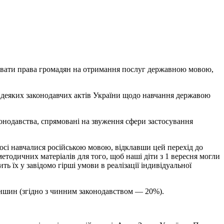
оювати права громадян на отримання послуг державною мовою,
о деяких законодавчих актів України щодо навчання державою
онодавства, спрямовані на звуження сфери застосування
 досі навчалися російською мовою, відклавши цей перехід до
методичних матеріалів для того, щоб наші діти з 1 вересня могли
ь їх у завідомо гірші умови в реалізації індивідуальної
еншин (згідно з чинним законодавством — 20%).